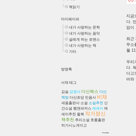
책읽기
지금으
마이페이퍼
다. 
내가 사랑하는 문학
없이 
내가 사랑하는 음악
최근 
설레게 하는 로맨스
무소를
내가 사랑하는 책
월 1
기타
우리가
다. 
방명록
다고
바와 
서재 태그
다산북스
김숨
김영사
다산
비채
책방
다산초당
민음사
새움출판사
소설
소설추천
신
간소설
쌤앤파커스
에세이
에
작가정신
세이추천
윌북
책추천
추리소설
흐름출판
히가시노게이고