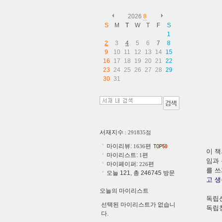
2026
8
S
M
T
W
T
F
S
1
2
3
4
5
6
7
8
9
10
11
12
13
14
15
16
17
18
19
20
21
22
23
24
25
26
27
28
29
30
31
서재지수
: 291835점
마이리뷰:
편
1636
이 책
마이리스트:
편
1
임과
마이페이퍼:
편
226
를 
오늘 121, 총 246745 방문
고 생
오늘의 마이리스트
독립선
선택된 마이리스트가 없습니
독립
다.