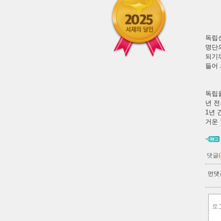
독립
명단
되기까
들어 
독립을
년 전
1년 
거운
댓글(
먼댓글