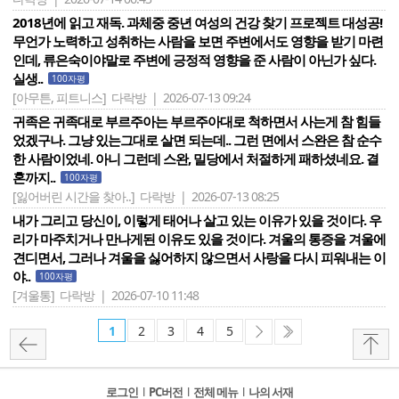
2018년에 읽고 재독. 과체중 중년 여성의 건강 찾기 프로젝트 대성공!
무언가 노력하고 성취하는 사람을 보면 주변에서도 영향을 받기 마련
인데, 류은숙이야말로 주변에 긍정적 영향을 준 사람이 아닌가 싶다.
실생..
100자평
[아무튼, 피트니스]
다락방 | 2026-07-13 09:24
귀족은 귀족대로 부르주아는 부르주아대로 척하면서 사는게 참 힘들
었겠구나. 그냥 있는그대로 살면 되는데.. 그런 면에서 스완은 참 순수
한 사람이었네. 아니 그런데 스완, 밀당에서 처절하게 패하셨네요. 결
혼까지..
100자평
[잃어버린 시간을 찾아..]
다락방 | 2026-07-13 08:25
내가 그리고 당신이, 이렇게 태어나 살고 있는 이유가 있을 것이다. 우
리가 마주치거나 만나게된 이유도 있을 것이다. 겨울의 통증을 겨울에
견디면서, 그러나 겨울을 싫어하지 않으면서 사랑을 다시 피워내는 이
야..
100자평
[겨울통]
다락방 | 2026-07-10 11:48
1
2
3
4
5
로그인
l
PC버전
l
전체 메뉴
l
나의 서재