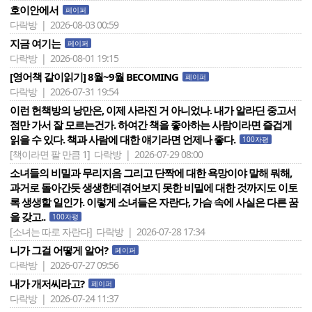
호이안에서
페이퍼
다락방 | 2026-08-03 00:59
지금 여기는
페이퍼
다락방 | 2026-08-01 19:15
[영어책 같이읽기] 8월~9월 BECOMING
페이퍼
다락방 | 2026-07-31 19:54
이런 헌책방의 낭만은, 이제 사라진 거 아니었나. 내가 알라딘 중고서
점만 가서 잘 모르는건가. 하여간 책을 좋아하는 사람이라면 즐겁게
읽을 수 있다. 책과 사람에 대한 얘기라면 언제나 좋다.
100자평
[책이라면 팔 만큼 1]
다락방 | 2026-07-29 08:00
소녀들의 비밀과 무리지음 그리고 단짝에 대한 욕망이야 말해 뭐해,
과거로 돌아간듯 생생한데겪어보지 못한 비밀에 대한 것까지도 이토
록 생생할 일인가. 이렇게 소녀들은 자란다, 가슴 속에 사실은 다른 꿈
을 갖고..
100자평
[소녀는 따로 자란다]
다락방 | 2026-07-28 17:34
니가 그걸 어떻게 알어?
페이퍼
다락방 | 2026-07-27 09:56
내가 개저씨라고?
페이퍼
다락방 | 2026-07-24 11:37