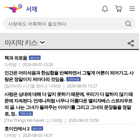
마지막 키스
책과 외로움
페이퍼
다락방 | 2026-08-05 23:26
인간은 어리석음과 한심함을 반복하면서 그렇게 어른이 되어가고, 사
랑은 정말이지 저마다의 것임을.
100자평
[잃어버린 시간을 찾아..]
다락방 | 2026-08-05 15:27
사랑은 상대에 대해 다 알지 못하기 때문에, 우리가 다 말하지 않기 때
문에 지속된다. 언제나처럼 너무나 아름다운 엘리자베스 스트라우트
의 글. 나는 그녀가 들려주는 이야기를 그리고 그녀의 문장들을 정말
로, 정..
100자평
[The Things We Never ..]
다락방 | 2026-08-03 19:58
호이안에서 2
페이퍼
다락방 | 2026-08-03 14:31