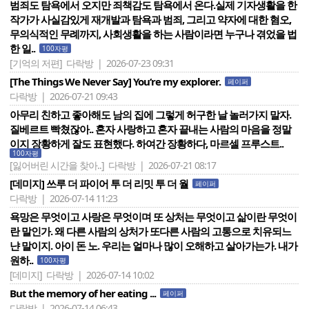
범죄도 탐욕에서 오지만 죄책감도 탐욕에서 온다.실제 기자생활을 한
작가가 사실감있게 재개발과 탐욕과 범죄, 그리고 약자에 대한 혐오,
무의식적인 무례까지, 사회생활을 하는 사람이라면 누구나 겪었을 법
한 일..
100자평
[기억의 저편]
다락방 | 2026-07-23 09:31
[The Things We Never Say] You‘re my explorer.
페이퍼
다락방 | 2026-07-21 09:43
아무리 친하고 좋아해도 남의 집에 그렇게 허구한 날 놀러가지 말자.
질베르트 빡쳤잖아.. 혼자 사랑하고 혼자 끝내는 사람의 마음을 정말
이지 장황하게 잘도 표현했다. 하여간 장황하다, 마르셀 프루스트..
100자평
[잃어버린 시간을 찾아..]
다락방 | 2026-07-21 08:17
[데미지] 쓰루 더 파이어 투 더 리밋 투 더 월
페이퍼
다락방 | 2026-07-14 11:23
욕망은 무엇이고 사랑은 무엇이며 또 상처는 무엇이고 삶이란 무엇이
란 말인가. 왜 다른 사람의 상처가 또다른 사람의 고통으로 치유되느
냔 말이지. 아이 돈 노. 우리는 얼마나 많이 오해하고 살아가는가. 내가
원하..
100자평
[데미지]
다락방 | 2026-07-14 10:02
But the memory of her eating ...
페이퍼
다락방 | 2026-07-14 06:43