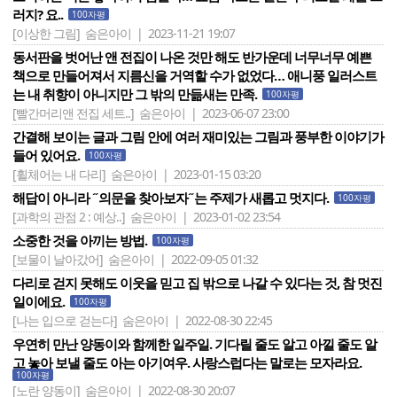
러지? 요..
100자평
[이상한 그림]
숨은아이 | 2023-11-21 19:07
동서판을 벗어난 앤 전집이 나온 것만 해도 반가운데 너무너무 예쁜
책으로 만들어져서 지름신을 거역할 수가 없었다… 애니풍 일러스트
는 내 취향이 아니지만 그 밖의 만듦새는 만족.
100자평
[빨간머리앤 전집 세트..]
숨은아이 | 2023-06-07 23:00
간결해 보이는 글과 그림 안에 여러 재미있는 그림과 풍부한 이야기가
들어 있어요.
100자평
[휠체어는 내 다리]
숨은아이 | 2023-01-15 03:20
해답이 아니라 ˝의문을 찾아보자˝는 주제가 새롭고 멋지다.
100자평
[과학의 관점 2 : 예상..]
숨은아이 | 2023-01-02 23:54
소중한 것을 아끼는 방법.
100자평
[보물이 날아갔어]
숨은아이 | 2022-09-05 01:32
다리로 걷지 못해도 이웃을 믿고 집 밖으로 나갈 수 있다는 것, 참 멋진
일이에요.
100자평
[나는 입으로 걷는다]
숨은아이 | 2022-08-30 22:45
우연히 만난 양동이와 함께한 일주일. 기다릴 줄도 알고 아낄 줄도 알
고 놓아 보낼 줄도 아는 아기여우. 사랑스럽다는 말로는 모자라요.
100자평
[노란 양동이]
숨은아이 | 2022-08-30 20:07