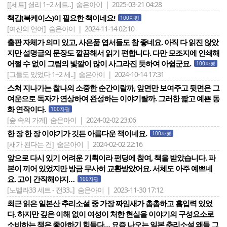
[[세트] 셜리 1~2 세트..]
숨은아이 | 2025-03-21 04:28
책갑(북케이스)이 필요한 책이네요!
100자평
[여신의 언어]
숨은아이 | 2024-11-14 02:10
출판 자체가 의미 있고, 사은품 엽서들도 참 좋네요. 아직 다 읽진 않았
지만 설명글의 문장도 깔끔해서 읽기 편합니다. 다만 모조지에 인쇄해
어쩔 수 없이 그림의 빛깔이 많이 사그라진 듯하여 아쉽군요.
100자평
[그들도 있었다 1~2 세..]
숨은아이 | 2024-10-14 17:31
스쳐 지나가는 찰나의 소중한 순간이랄까, 앞면만 보여주고 뒷면은 그
여운으로 독자가 연상하여 완성하는 이야기랄까. 그러한 짧고 예쁜 동
화 연작이다.
100자평
[숲 속의 가게]
숨은아이 | 2024-02-02 23:06
한 장 한 장 이야기가 깃든 아름다운 책이네요.
100자평
[새가 된다는 건]
숨은아이 | 2024-02-02 22:16
앞으로 다시 있기 어려운 기획이라 펀딩에 참여, 책을 받았습니다. 파
본이 끼어 있었지만 방금 무사히 교환받았어요. 서체도 아주 예쁘네
요. 고이 간직해야지…
100자평
[노벨라33 세트 - 전33..]
숨은아이 | 2023-11-30 17:12
최근 읽은 일본산 추리소설 중 가장 짜임새가 촘촘하고 흡입력 있었
다. 하지만 깊은 이해 없이 여성이 처한 현실을 이야기의 구성요소로
소비하는 책은 좋아하기 힘들다… 요즘 나오는 일본 추리소설 왜들 그