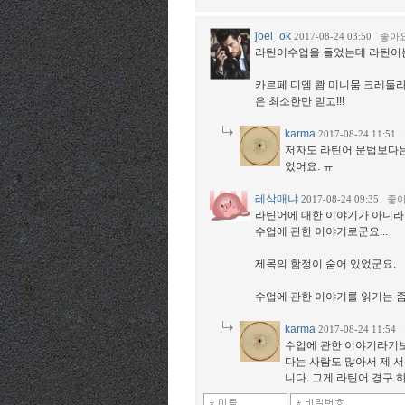
joel_ok
2017-08-24 03:50
좋아
라틴어수업을 들었는데 라틴어는
카르페 디엠 쾀 미니뭄 크레둘라 포스테
은 최소한만 믿고!!!
karma
2017-08-24 11:51
저자도 라틴어 문법보다는
었어요. ㅠ
레삭매냐
2017-08-24 09:35
좋
라틴어에 대한 이야기가 아니라
수업에 관한 이야기로군요...
제목의 함정이 숨어 있었군요.
수업에 관한 이야기를 읽기는 좀
karma
2017-08-24 11:54
수업에 관한 이야기라기보
다는 사람도 많아서 제 
니다. 그게 라틴어 경구