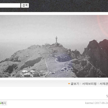
글보기
ｌ
서재브리핑
ｌ
서재
karma
l 2017-08-2