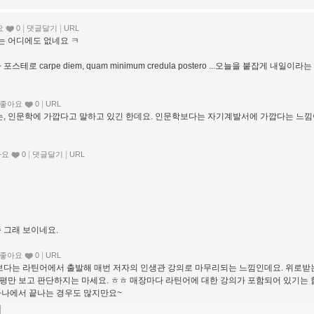
|
|
요
0
댓글달기
URL
 어디에도 없네요 ㅋ
로 carpe diem, quam minimum credula postero ...오늘을 붙잡게 내일이라는
|
좋아요
0
URL
, 인문학에 가깝다고 말하고 있긴 한데요. 인문학보다는 자기계발서에 가깝다는 느낌
|
|
아요
0
댓글달기
URL
 그래 보이네요.
|
좋아요
0
URL
다는 라틴어에서 출발해 매번 저자의 인생관 강의로 마무리되는 느낌인데요. 위로받
서평만 보고 판단하지는 마세요. ㅎㅎ 매장마다 라틴어에 대한 강의가 포함되어 있기는 
 하나에서 끝나는 경우도 많지만요~