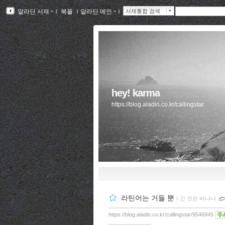
알라딘 서재
ｌ
북플
ｌ
알라딘 메인
ｌ
서재통합 검색
hey! karma
https://blog.aladin.co.kr/callingstar
라틴어는 거들 뿐
ｌ
긴 것은 바나나
https://blog.aladin.co.kr/callingstar/9546945