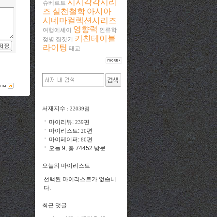
시시각각시리
슈베르트
즈
실천철학
아시아
시네마컬렉션시리즈
영향력
여행에세이
인류학
키친테이블
젖병
집짓기
라이팅
태교
서재지수
: 22039점
마이리뷰:
편
239
마이리스트:
편
20
마이페이퍼:
편
80
오늘 9, 총 74452 방문
오늘의 마이리스트
선택된 마이리스트가 없습니
다.
최근 댓글