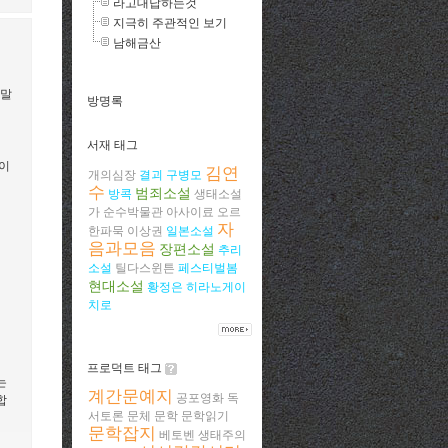
라고대답하는것
지극히 주관적인 보기
남해금산
 말
방명록
서재 태그
이
김연
개의심장
결괴
구병모
수
범죄소설
방콕
생태소설
가
순수박물관
아사이료
오르
자
한파묵
이상권
일본소설
음과모음
장편소설
추리
소설
틸다스윈튼
페스티벌봄
현대소설
황정은
히라노게이
치로
프로덕트 태그
는
계간문예지
공포영화
독
합
서토론
문체
문학
문학읽기
문학잡지
베토벤
생태주의