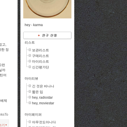
hey -
karma
리스트
없고,
장한 정
보관리스트
구매리스트
마이리스트
그런
신간평가단
아닐까
라틴어
마이리뷰
긴 것은 바나나
짧은 입
hey, radiostar
 배제
hey, moviestar
마이페이퍼
nksTo
아무것도아니다
쓰기