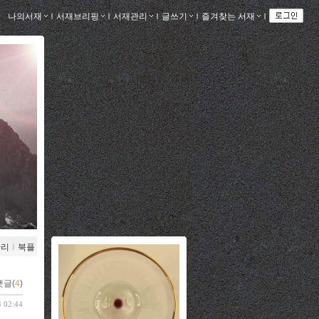
나의서재
ｌ
서재브리핑
ｌ
서재관리
ｌ
글쓰기
ｌ
즐겨찾는 서재
ｌ
관리
ｌ
북플
댓글(
4
)
4 02:44