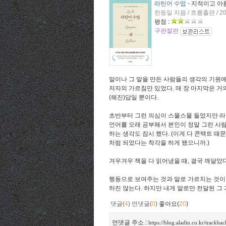
라틴어 수업
- 지적이고 아
한동일 지음 / 흐름출판 / 2
평점 :
구판절판
말이나 그 말을 만든 사람들의 생각의 기원
저자의 가르침만 있었다. 매 장 마지막은 거
(해진)답일 뿐이다.
초반부터 그런 의심이 스물스물 들었지만 라틴
언어를 오래 공부해서 본인이 정말 그런 사람
하는 생각도 잠시 했다. (이게 다 콘택트 
처럼 되었다는 착각을 하게 됐으니까.)
겨우겨우 책을 다 읽어냈을 때, 결국 깨달았다
행동으로 보여주는 것과 말로 가르치는 것이
하진 않는다. 하지만 내게 말로만 전달된 그
댓글(
4
)
먼댓글(
0
)
좋아요(
20
)
먼댓글 주소 :
https://blog.aladin.co.kr/trackba