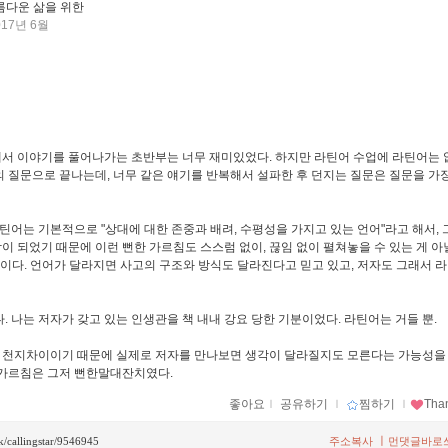
름다운 삶을 위한
017년 6월
에서 이야기를 풀어나가는 초반부는 너무 재미있었다. 하지만 라틴어 수업에 라틴어는 
의 질문으로 끝나는데, 너무 같은 얘기를 반복해서 설파한 후 던지는 질문은 질문을 가
어는 기본적으로 "상대에 대한 존중과 배려, 수평성을 가지고 있는 언어"라고 해서, 
이 되었기 때문에 이런 뻔한 가르침도 스스럼 없이, 끊임 없이 펼쳐놓을 수 있는 게 
때문이다. 언어가 달라지면 사고의 구조와 방식도 달라진다고 믿고 있고, 저자도 그래서 
. 나는 저자가 갖고 있는 인생관을 책 내내 강요 당한 기분이었다. 라틴어는 거들 뿐.
 천지차이이기 때문에 실제로 저자를 만나보면 생각이 달라질지도 모른다는 가능성을
 가르침은 그저 뻔한말대잔치였다.
좋아요
ｌ
공유하기
ｌ
찜하기
ｌ
Tha
ㅣ
ck/callingstar/9546945
주소복사
먼댓글바로