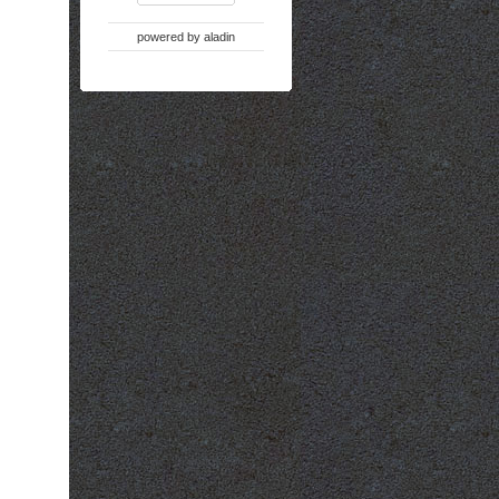
powered by
aladin