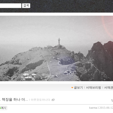
글보기
ｌ
서재브리핑
ｌ
서재
 책장을 하나 더...
ｌ
아무것도아니다
karma
l 2015-06-1