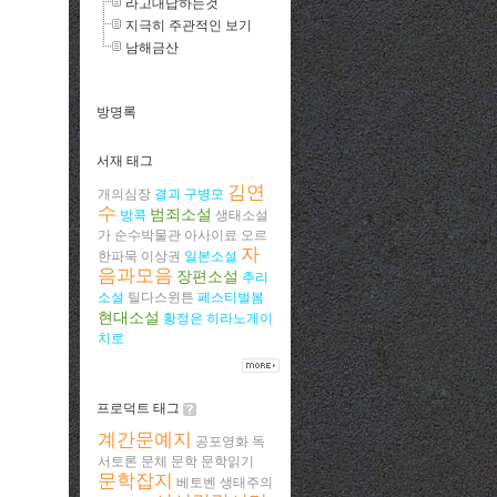
라고대답하는것
지극히 주관적인 보기
남해금산
방명록
서재 태그
김연
개의심장
결괴
구병모
수
범죄소설
방콕
생태소설
가
순수박물관
아사이료
오르
자
한파묵
이상권
일본소설
음과모음
장편소설
추리
소설
틸다스윈튼
페스티벌봄
현대소설
황정은
히라노게이
치로
프로덕트 태그
계간문예지
공포영화
독
서토론
문체
문학
문학읽기
문학잡지
베토벤
생태주의