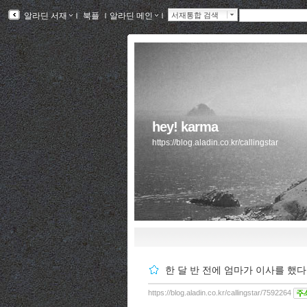
알라딘 서재
ｌ
북플
ｌ
알라딘 메인
ｌ
서재통합 검색
hey! karma
https://blog.aladin.co.kr/callingstar
한 달 반 전에 엄마가 이사를 했다.
https://blog.aladin.co.kr/callingstar/7592264