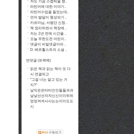
저도 가끔 스켑틱을 챙..
라틴어에 대한 이야기..
라틴어수업을 들었는데..
언어 발달이 형성되기 ..
카르마님, 서평단 신청..
책 정리하면서 책장에 ..
저는 2년 전에 시간을 ..
오늘 무한도전 어린이..
댓글이 비밀댓글이라 ..
D. 베르휠스트의 소설 ..
먼댓글 (트랙백)
읽은 책과 읽는 책이 또 다
시 연결되고
"그걸 너는 알고 있는 거
지?"
낯익은은타타인인들들과과
낯낯선선자자신신이이뒤뒤
엉엉켜켜사사는는이이도도
시