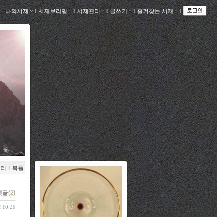
나의서재
ｌ
서재브리핑
ｌ
서재관리
ｌ
글쓰기
ｌ
즐겨찾는 서재
ｌ
관리
ｌ
북플
댓글(
2
)
2 10:25