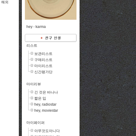
로 해외
hey -
karma
리스트
보관리스트
구매리스트
마이리스트
신간평가단
마이리뷰
긴 것은 바나나
짧은 입
hey, radiostar
hey, moviestar
마이페이퍼
아무것도아니다