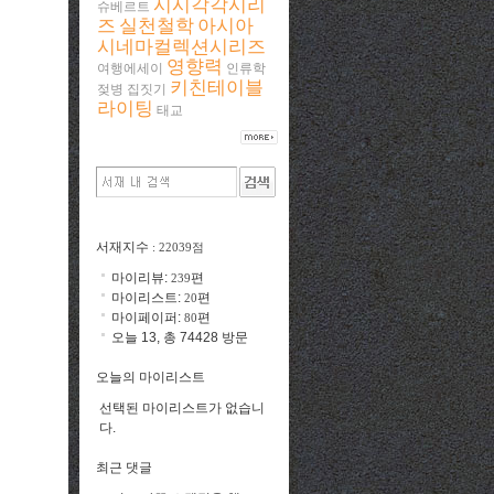
시시각각시리
슈베르트
즈
실천철학
아시아
시네마컬렉션시리즈
영향력
여행에세이
인류학
키친테이블
젖병
집짓기
라이팅
태교
서재지수
: 22039점
마이리뷰:
편
239
마이리스트:
편
20
마이페이퍼:
편
80
오늘 13, 총 74428 방문
오늘의 마이리스트
선택된 마이리스트가 없습니
다.
최근 댓글