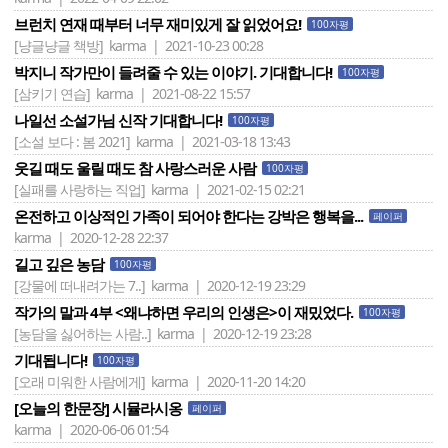
브런치 연재 때부터 너무 재미있게 잘 읽었어요!
100자평
[냥글냥글 책방]
karma | 2021-10-23 00:28
박지니 작가만이 들려줄 수 있는 이야기. 기대합니다!
100자평
[삼키기 연습]
karma | 2021-08-22 15:57
나일선 소설가님 신작 기대합니다!
100자평
[소설 보다 : 봄 2021]
karma | 2021-03-18 13:43
웃길 때도 울릴 때도 참 사랑스러운 사람
100자평
[실패를 사랑하는 직업]
karma | 2021-02-15 02:21
온전하고 이상적인 가족이 되어야 한다는 강박은 행복을...
페이퍼
karma | 2020-12-28 22:37
길고 깊은 농담
100자평
[강물에 떠내려가는 7..]
karma | 2020-12-19 23:29
작가의 말과 4부 <왜냐하면 우리의 인생은>이 재밌었다.
100자평
[농담을 싫어하는 사람..]
karma | 2020-12-19 23:28
기대됩니다!
100자평
[오래 미워한 사람에게]
karma | 2020-11-20 14:20
[오늘의 한문장] 시뮬라시옹
페이퍼
karma | 2020-06-06 01:54