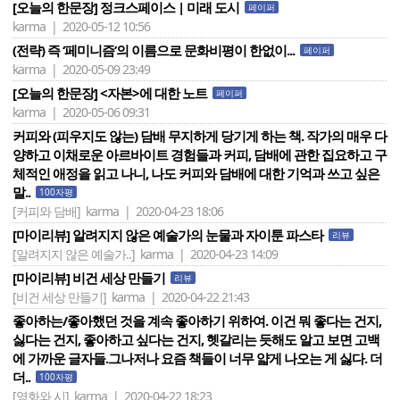
[오늘의 한문장] 정크스페이스 | 미래 도시
페이퍼
karma | 2020-05-12 10:56
(전략) 즉 ‘페미니즘’의 이름으로 문화비평이 한없이...
페이퍼
karma | 2020-05-09 23:49
[오늘의 한문장] <자본>에 대한 노트
페이퍼
karma | 2020-05-06 09:31
커피와 (피우지도 않는) 담배 무지하게 당기게 하는 책. 작가의 매우 다
양하고 이채로운 아르바이트 경험들과 커피, 담배에 관한 집요하고 구
체적인 애정을 읽고 나니, 나도 커피와 담배에 대한 기억과 쓰고 싶은
말..
100자평
[커피와 담배]
karma | 2020-04-23 18:06
[마이리뷰] 알려지지 않은 예술가의 눈물과 자이툰 파스타
리뷰
[알려지지 않은 예술가..]
karma | 2020-04-23 14:09
[마이리뷰] 비건 세상 만들기
리뷰
[비건 세상 만들기]
karma | 2020-04-22 21:43
좋아하는/좋아했던 것을 계속 좋아하기 위하여. 이건 뭐 좋다는 건지,
싫다는 건지, 좋아하고 싶다는 건지, 헷갈리는 듯해도 알고 보면 고백
에 가까운 글자들.그나저나 요즘 책들이 너무 얇게 나오는 게 싫다. 더
더..
100자평
[영화와 시]
karma | 2020-04-22 18:23