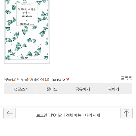
글목록
2
0
3
댓글 (
)
먼댓글 (
)
좋아요 (
)
ThanksTo
댓글쓰기
좋아요
공유하기
찜하기
로그인
l
PC버전
l
전체 메뉴
l
나의 서재