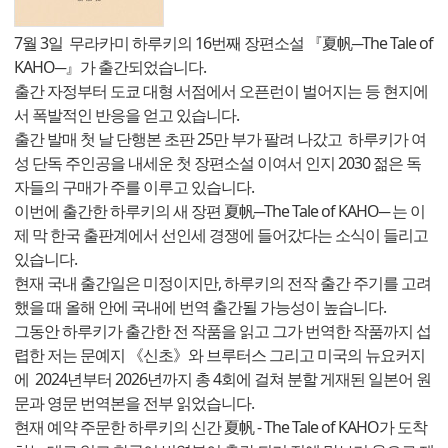
7월 3일 무라카미 하루키의 16번째 장편소설 『夏帆─The Tale of
KAHO─』가 출간되었습니다.
출간 자정부터 도쿄 대형 서점에서 오픈런이 벌어지는 등 현지에
서 폭발적인 반응을 얻고 있습니다.
출간 발매 첫 날 단행본 초판 25만 부가 팔려 나갔고 하루키가 여
성 단독 주인공을 내세운 첫 장편소설 이여서 인지 2030 젊은 독
자들의 구매가 주를 이루고 있습니다.
이번에 출간한 하루키의 새 장편 夏帆─The Tale of KAHO─ 는 이
제 막 한국 출판계에서 선인세 경쟁에 들어갔다는 소식이 들리고
있습니다.
현재 국내 출간일은 미정이지만, 하루키의 전작 출간 주기를 고려
했을 때 올해 안에 국내에 번역 출간될 가능성이 높습니다.
그동안 하루키가 출간한 전 작품을 읽고 그가 번역한 작품까지 섭
렵한 저는 문예지 《신초》와 브루터스 그리고 미국의 뉴요커지
에 2024년부터 2026년까지 총 4회에 걸쳐 분할 게재된 일본어 원
문과 영문 번역본을 전부 읽었습니다.
현재 예약 주문한 하루키의 신간 夏帆 - The Tale of KAHO가 도착