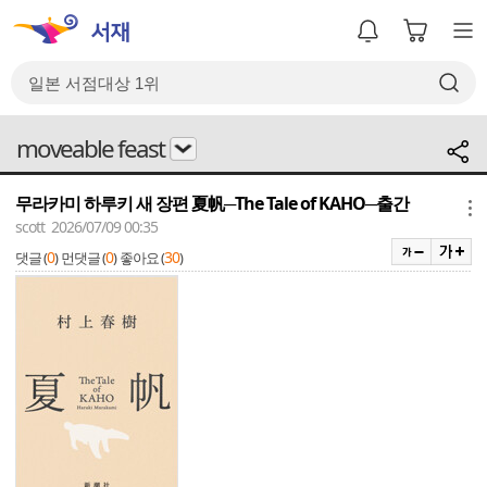
moveable feast
무라카미 하루키 새 장편 夏帆─The Tale of KAHO─출간
메뉴
scott 2026/07/09 00:35
0
0
30
댓글 (
)
먼댓글 (
)
좋아요 (
)