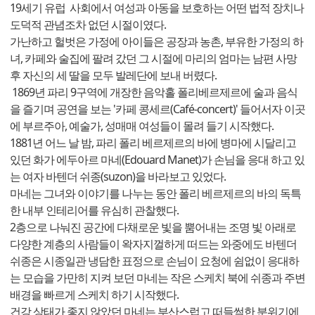
19세기 유럽 사회에서 여성과 아동을 보호하는 어떤 법적 장치나
도덕적 관념조차 없던 시절이였다.
가난하고 헐벗은 가정에 아이들은 공장과 농촌, 부유한 가정의 하
녀, 카페와 술집에 팔려 갔던 그 시절에 마리의 엄마는 남편 사망
후 자신의 세 딸을 모두 발레단에 보내 버렸다.
1869년 파리 9구역에 개장한 음악홀 폴리베르제르에 술과 음식
을 즐기며 공연을 보는 '카페 콩세르(Café-concert)' 들어서자 이곳
에 부르주아, 예술가, 성매매 여성들이 몰려 들기 시작했다.
1881년 어느 날 밤, 파리 폴리 베르제르의 바에 병마에 시달리고
있던 화가 에두아르 마네(Edouard Manet)가 손님을 응대 하고 있
는 여자 바텐더 쉬종(suzon)을 바라보고 있었다.
마네는 그녀와 이야기를 나누는 동안 폴리 베르제르의 바의 독특
한 내부 인테리어를 유심히 관찰했다.
2층으로 나눠진 공간에 다채로운 빛을 뿜어내는 조명 빛 아래로
다양한 계층의 사람들이 왁자지껄하게 떠드는 와중에도 바텐더
쉬종은 시종일관 냉담한 표정으로 손님이 요청에 쉼없이 응대하
는 모습을 가만히 지켜 보던 마네는 작은 스케치 북에 쉬종과 주변
배경을 빠르게 스케치 하기 시작했다.
건강 상태가 좋지 않았던 마네는 부산스럽고 떠들썩한 분위기에