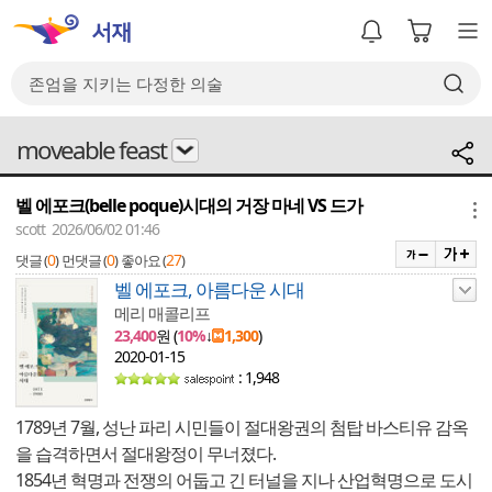
moveable feast
벨 에포크(belle poque)시대의 거장 마네 VS 드가
메뉴
scott 2026/06/02 01:46
0
0
27
댓글 (
)
먼댓글 (
)
좋아요 (
)
벨 에포크, 아름다운 시대
메리 매콜리프
23,400
원 (
10%
↓
1,300
)
2020-01-15
: 1,948
1789년 7월, 성난 파리 시민들이 절대왕권의 첨탑 바스티유 감옥
을 습격하면서 절대왕정이 무너졌다.
1854년 혁명과 전쟁의 어둡고 긴 터널을 지나 산업혁명으로 도시