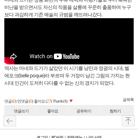
비난을 받으면서도 자신의 작품을 살롱에 꾸준히 출품하며 누구
보다 과감하게 기존 예술의 규범을 깨뜨려나갔다.
역사는 마네와 드가가 살았던 이 시기를 낭만과 영광의 시대, 벨
에포크(belle poque)라 부르며 두 거장이 남긴 그림의 가치는 현
시대 인간이 도저히 다다를 수 없는 신의 경지가 되었다.
글목록
0
0
27
댓글 (
)
먼댓글 (
)
좋아요 (
)
ThanksTo
댓글쓰기
좋아요
공유하기
찜하기
로그인
l
PC버전
l
전체 메뉴
l
나의 서재