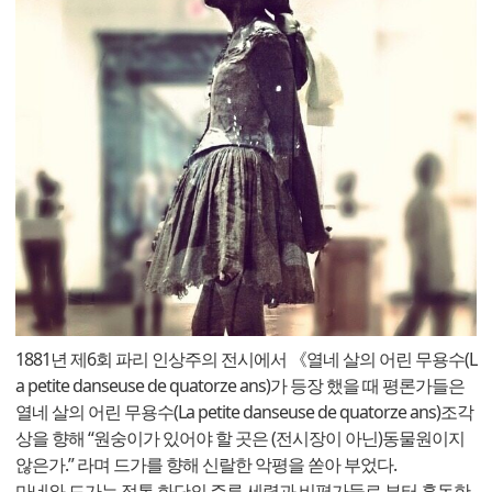
1881년 제6회 파리 인상주의 전시에서 《열네 살의 어린 무용수(L
a petite danseuse de quatorze ans)가 등장 했을 때 평론가들은
열네 살의 어린 무용수(La petite danseuse de quatorze ans)조각
상을 향해 “원숭이가 있어야 할 곳은 (전시장이 아닌)동물원이지
않은가.” 라며 드가를 향해 신랄한 악평을 쏟아 부었다.
​마네와 드가는 정통 화단의 주류 세력과 비평가들로 부터 혹독한