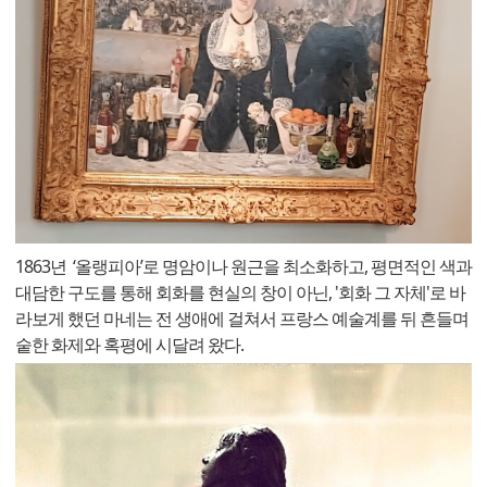
1863년 ‘올랭피아’로 명암이나 원근을 최소화하고, 평면적인 색과
대담한 구도를 통해 회화를 현실의 창이 아닌, '회화 그 자체'로 바
라보게 했던 마네는 전 생애에 걸쳐서 프랑스 예술계를 뒤 흔들며
숱한 화제와 혹평에 시달려 왔다.