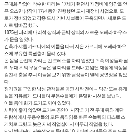
근대화 작업에 착수한 파리는 17세기 런던시 재정비에 영감을 얻
은 오스만 남작이 17년 동안 진행했던 도시 재정비 사업으로 도
로가 정비되었고 각종 도시 기반 시설들이 구축되면서 새로운 도
시로 탈바꿈 했다.
1875년 파리에 대리석 장식과 금박 장식의 새로운 오페라 하우스
가 문을 열었다.
건축가 샤를 가르니에의 이름을 따서 지은 가르니에 오페라 하우
스에 부유한 특권층이 몰려 갔다.
온 몸을 완전히 가리는 긴 드레스를 차려 입었던 귀족 여성들과 달
리 무대 위의 무용수들은 팔 다리를 드러내고 얇은 재질에 의상을
걸친채 춤을 추니 이들을 보기 위한 남성들이 발레 공연장을 찾았
다.
정기권을 구입한 남성 관객들은 공연 시작 전이나 막간 또는 휴게
실을 자유롭게 드나들며 무용수들에게 은밀한 시선을 보냈다.
이들 틈에 화가 드가도 끼여 있었다.
시력이 좋지 않았던 드가는 공연이 시작 되기 전 무대 뒤와 계단,
관람석에서 무용수들의 모든 움직임을 빠른 손놀림의 파스텔 스
케치로 그렸고 늦은 저녁 작업실에서 마무리 작업을 했다.
당시 발레단에 연습생으로 들어온 10대 어린 소녀들은 주로 노동