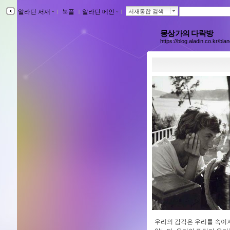
알라딘 서재
ｌ
북플
ｌ
알라딘 메인
ｌ
서재통합 검색
몽상가의 다락방
https://blog.aladin.co.kr/bla
우리의 감각은 우리를 속이