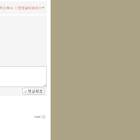
ㅣ
주소복사
먼댓글바로쓰기