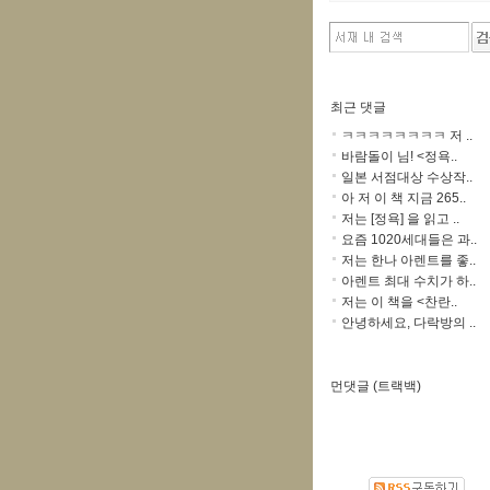
최근 댓글
ㅋㅋㅋㅋㅋㅋㅋㅋ 저 ..
바람돌이 님! <정욕..
일본 서점대상 수상작..
아 저 이 책 지금 265..
저는 [정욕] 을 읽고 ..
요즘 1020세대들은 과..
저는 한나 아렌트를 좋..
아렌트 최대 수치가 하..
저는 이 책을 <찬란..
안녕하세요, 다락방의 ..
먼댓글 (트랙백)