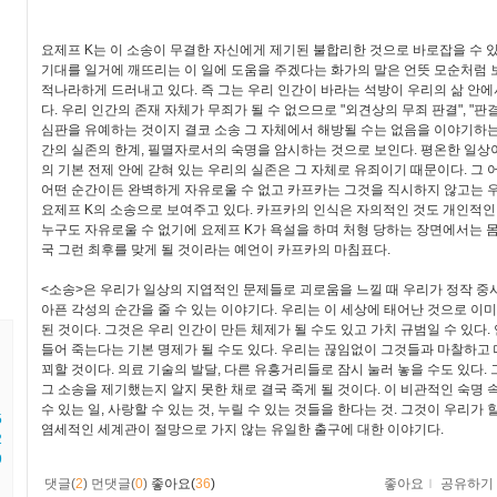
요제프 K는 이 소송이 무결한 자신에게 제기된 불합리한 것으로 바로잡을 수 있
기대를 일거에 깨뜨리는 이 일에 도움을 주겠다는 화가의 말은 언뜻 모순처럼
적나라하게 드러내고 있다. 즉 그는 우리 인간이 바라는 석방이 우리의 삶 안
다. 우리 인간의 존재 자체가 무죄가 될 수 없으므로 "외견상의 무죄 판결", "판
심판을 유예하는 것이지 결코 소송 그 자체에서 해방될 수는 없음을 이야기하는 것
간의 실존의 한계, 필멸자로서의 숙명을 암시하는 것으로 보인다. 평온한 일상이
의 기본 전제 안에 갇혀 있는 우리의 실존은 그 자체로 유죄이기 때문이다. 그 
어떤 순간이든 완벽하게 자유로울 수 없고 카프카는 그것을 직시하지 않고는 
요제프 K의 소송으로 보여주고 있다. 카프카의 인식은 자의적인 것도 개인적인 
누구도 자유로울 수 없기에 요제프 K가 욕설을 하며 처형 당하는 장면에서는 몸
국 그런 최후를 맞게 될 것이라는 예언이 카프카의 마침표다.
<소송>은 우리가 일상의 지엽적인 문제들로 괴로움을 느낄 때 우리가 정작 중
아픈 각성의 순간을 줄 수 있는 이야기다. 우리는 이 세상에 태어난 것으로 이
된 것이다. 그것은 우리 인간이 만든 체제가 될 수도 있고 가치 규범일 수 있다.
들어 죽는다는 기본 명제가 될 수도 있다. 우리는 끊임없이 그것들과 마찰하고
꾀할 것이다. 의료 기술의 발달, 다른 유흥거리들로 잠시 눌러 놓을 수도 있다.
그 소송을 제기했는지 알지 못한 채로 결국 죽게 될 것이다. 이 비관적인 숙명 
수 있는 일, 사랑할 수 있는 것, 누릴 수 있는 것들을 한다는 것. 그것이 우리가 
5
염세적인 세계관이 절망으로 가지 않는 유일한 출구에 대한 이야기다.
2
9
댓글(
2
)
먼댓글(
0
)
좋아요(
36
)
좋아요
ｌ
공유하기