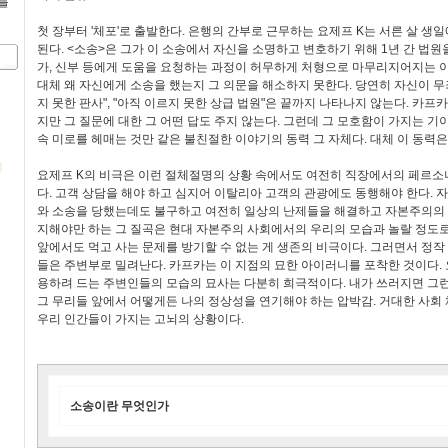
를
첫 장부터 '체포'로 출발한다. 은행의 간부로 근무하는 요제프 K는 서른 살 생
된다. <소송>은 그가 이 소송에서 자신을 소명하고 변호하기 위해 1년 간 법
가, 신부 등에게 도움을 요청하는 과정이 허무하게 처형으로 마무리지어지는 이
대체 왜 자신에게 소송을 했는지 그 의문을 해소하지 못한다. 당연히 자신이 무
지 못한 판사", "아직 이르지 못한 상급 법원"은 끝까지 나타나지 않는다. 카
지만 그 질문에 대한 그 어떤 답도 주지 않는다. 그런데 그 모호함이 가지는 기
속 미로를 헤매는 것만 같은 불친절한 이야기의 동력 그 자체다. 대체 이 동력은
요제프 K의 비극은 이런 절체절명의 상황 속에서도 여전히 직장에서의 페르소
다. 고객 상담을 해야 하고 심지어 이탈리아 고객의 관광에도 동행해야 한다. 자
와 소송을 당했는데도 불구하고 여전히 일상의 난제들을 해결하고 자본주의의
지해야만 하는 그 질곡은 현대 자본주의 사회에서의 우리의 모습과 놀랄 정도로 
앞에서도 먹고 사는 문제를 방기할 수 없는 게 생존의 비극이다. 그러면서 정작
들은 주변부로 밀려난다. 카프카는 이 지점의 묘한 아이러니를 포착한 것이다. 
용하려 드는 주변인들의 모습의 묘사는 다분히 희극적이다. 내가 쓰러지면 그런
그 무리들 앞에서 어떻게든 나의 정상성을 연기해야 하는 압박감. 거대한 사
우리 인간들이 가지는 고뇌의 상황이다.
소송이란 무엇인가