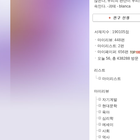
않는다, 우리의 판단이 우리
속인다. -괴테 -
blanca
서재지수
: 190105점
마이리뷰:
448
편
마이리스트:
2
편
마이페이퍼:
656
편
오늘 56, 총 438288 방문
리스트
마이리스트
마이리뷰
자기계발
현대문학
육아
심리학
에세이
사회
역사