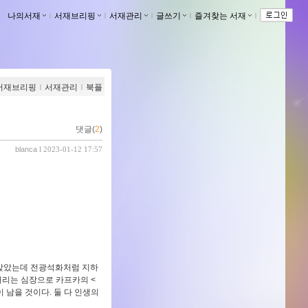
나의서재
ｌ
서재브리핑
ｌ
서재관리
ｌ
글쓰기
ｌ
즐겨찾는 서재
ｌ
서재브리핑
ｌ
서재관리
ｌ
북플
댓글(
2
)
blanca
l 2023-01-12 17:57
 앉았는데 전광석화처럼 지하
거리는 심장으로 카프카의 <
 남을 것이다. 둘 다 인생의