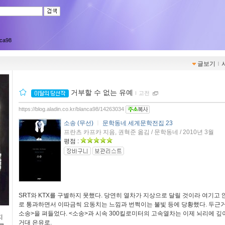
nca98
글보기
ｌ
거부할 수 없는 유예
ｌ
고전
https://blog.aladin.co.kr/blanca98/14263034
소송 (무선)
ㅣ
문학동네 세계문학전집 23
프란츠 카프카 지음, 권혁준 옮김 / 문학동네 / 2010년 3월
평점 :
SRT와 KTX를 구별하지 못했다. 당연히 열차가 지상으로 달릴 것이라 여기고
로 통과하면서 이따금씩 요동치는 느낌과 번쩍이는 불빛 등에 당황했다. 두근
소송>을 펴들었다. <소송>과 시속 300킬로미터의 고속열차는 이제 뇌리에 깊이
지
거대 은유로.