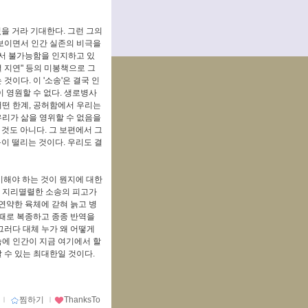
을 거라 기대한다. 그런 그의
 보이면서 인간 실존의 비극을
에서 불가능함을 인지하고 있
결 지연" 등의 미봉책으로 그
이다. 이 '소송'은 결국 인
 영원할 수 없다. 생로병사
어떤 한계, 공허함에서 우리는
우리가 삶을 영위할 수 없음을
것도 아니다. 그 보편에서 그
이 떨리는 것이다. 우리도 결
시해야 하는 것이 뭔지에 대한
미 지리멸렬한 소송의 피고가
 연약한 육체에 갇혀 늙고 병
 때로 복종하고 종종 반역을
 그러다 대체 누가 왜 어떻게
속에 인간이 지금 여기에서 할
할 수 있는 최대한일 것이다.
ｌ
찜하기
ｌ
ThanksTo