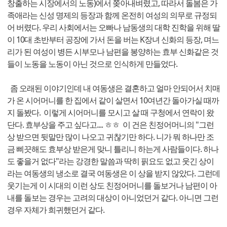
창출하는 시장에서의 노동)에서 쫒아내벼렸고, 따라서 돌봄은 가
족애라는 신성 명제의 등장과 함께 온전히 여성의 의무로 규정되
어 버렸다. 우리 사회에서는 오빠나 남동생의 대학 진학을 위해 딸
이 10대 초반부터 공장에 가서 돈을 버는 K장녀 신화의 등장, 며느
리가 된 여성이 병든 시부모나 남편을 봉양하는 효부 신화같은 것
들이 노동을 노동이 아닌 것으로 인식하게 만들었다.
좀 오래된 이야기인데 내 여동생은 결혼하고 얼마 안되어서 치매
가 온 시어머니를 한 집에서 같이 살면서 10여년간 돌아가실 때까
지 돌봤다. 이렇게 시어머니를 모시고 살 때 구청에서 연락이 왔
단다. 효부상을 주고 싶다고.... ㅎㅎ 이 건은 친정어머니의 "그런
상 받으면 뒷말만 많이 나오고 귀찮기만 하다. 니가 뭐 하나만 조
금 삐끗해도 효부상 받은게 맞니 틀리니 하는게 사람들이다. 하나
도 좋을거 없다"라는 강경한 말씀과 딱히 핅요도 없고 웃긴 상이
라는 여동생의 냉소로 결국 여동생은 이 상을 받지 않았다. 그런데
웃기는게 이 시대의 이런 상도 친정어머니를 돌보거나 남편이 아
내를 돌보는 경우는 고려의 대상이 아니었던거 같다. 아니면 그런
경우 자체가 희귀했던거 같다.