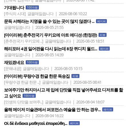
기대됩니다
100자평
[주식의 시대]
글을매일씁니다 | 2026-08-06 10:22
문득 서해라는 지명을 쓸 수 있는 곳이 많지 않겠다 ...
페이퍼
글을매일씁니다 | 2026-08-05 21:55
[마이리뷰] 춘추전국기 우키요에 아트 에디션 (한정판)
리뷰
[춘추전국기 우키요에 ..]
글을매일씁니다 | 2026-08-05 18:51
해리포터 4권 일어판을 다시 읽는데 8장 퀴디치 월드...
페이퍼
글을매일씁니다 | 2026-08-05 14:39
재밌겠네요
100자평
[문해내공]
글을매일씁니다 | 2026-08-05 10:15
[마이리뷰] 무량수경 한글 한문 독송집
리뷰
[무량수경 한글 한문 ..]
글을매일씁니다 | 2026-08-05 08:41
보여주기만 하지마시고 제 입에 단맛을 직접 넣어주세요 디저트를 핥
고 싶어요
100자평
[인생의 단맛을 보여주..]
글을매일씁니다 | 2026-08-04 18:07
올해 메이저 미술관에서 퍼포먼스 예술을 안 하는 경우...
페이퍼
글을매일씁니다 | 2026-08-04 16:22
Οἱ δὲ ἕνδεκα μαθηταὶ ἐπορεύθη...
페이퍼