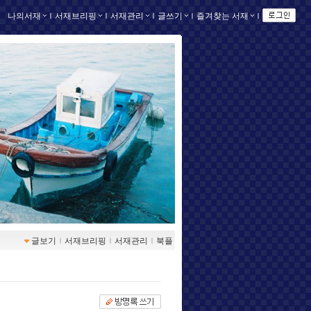
나의서재
ｌ
서재브리핑
ｌ
서재관리
ｌ
글쓰기
ｌ
즐겨찾는 서재
ｌ
글보기
ｌ
서재브리핑
ｌ
서재관리
ｌ
북플