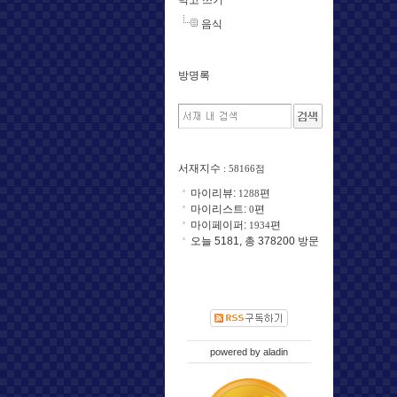
음식
방명록
서재지수
: 58166점
마이리뷰:
편
1288
마이리스트:
편
0
마이페이퍼:
편
1934
오늘 5181, 총 378200 방문
powered by
aladin