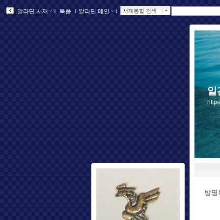
알라딘 서재
ｌ
북플
ｌ
알라딘 메인
ｌ
서재통합 검색
일
http
방명