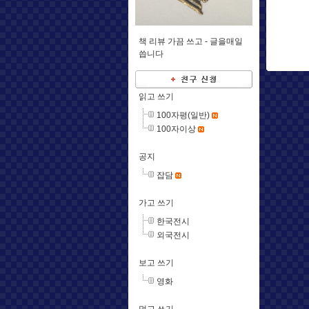
책 리뷰 가끔 쓰고 -
글을매일
씁니다
읽고 쓰기
100자평(일반)
100자이상
공지
잡담
가고 쓰기
한국전시
외국전시
보고 쓰기
영화
먹고 쓰기