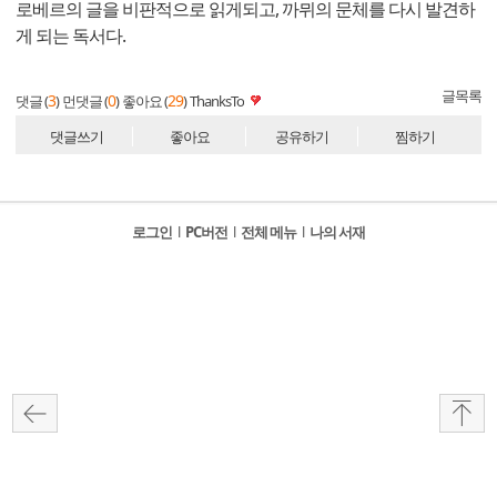
로베르의 글을 비판적으로 읽게되고, 까뮈의 문체를 다시 발견하
게 되는 독서다.
글목록
3
0
29
댓글 (
)
먼댓글 (
)
좋아요 (
)
ThanksTo
댓글쓰기
좋아요
공유하기
찜하기
로그인
l
PC버전
l
전체 메뉴
l
나의 서재