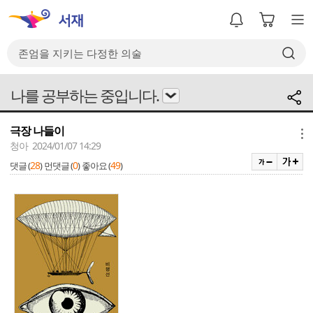
나를 공부하는 중입니다.
극장 나들이
메뉴
청아 2024/01/07 14:29
28
0
49
댓글 (
)
먼댓글 (
)
좋아요 (
)