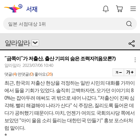
얄라알라
˝금쪽이˝가 저출산, 출산 기피의 숨은 조력자?(음모론?)
메뉴
얄라알라 2023/07/06 10:40
4
0
26
댓글 (
)
먼댓글 (
)
좋아요 (
)
최근, 한국의 저출산 현상을 걱정하는 일반 시민의 대화를 가까이
에서 들을 기회가 있었다. 솔직히 고백하자면, 오가던 이야기의 8
0%는 잡아두려 애써도 귀 밖으로 새어 나갔다. "저출산이 진짜 심
각해. 빨리 해결해야 나라가 산다" 식 주장은, 질리도록 들어온 데
다가 공허했기 때문이다. 마치, 언젠가 여의도 국회의사당 쪽에서
보았던 "아이 울음 소리 들리는 대한민국 만들기" 홍보 포스터처
럼 말이다.
*