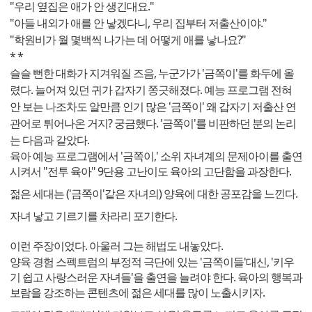
"우리 옆집은 애가 안 생긴대요."
"아들 내외가 애를 안 낳겠다니, 우리 집부터 저출산이야."
"학원비가 월 몇백씩 나가는 데 어떻게 애를 낳나요?"
* *
슬슬 뻔한 대화가 지겨워질 즈음, 누군가가 '금쪽이'를 화두에 올
렸다. 늘어져 있던 귀가 갑자기 쫑긋해졌다. 예능 프로그램 전혀
안 보는 나조차도 알만큼 인기 많은 '금쪽이' 왜 갑자기 저출산 연
관어로 튀어나온 거지? 궁금했다. '금쪽이'를 비판하던 분의 논리
는 다음과 같았다.
육아 예능 프로그램에서 '금쪽이,' 소위 자녀계의 문제아이를 출연
시켜서 "전투 육아" 9단용 고난이도 육아의 고단함을 과장한다.
젊은 세대는 ('금쪽이'같은 자녀의) 양육에 대한 공포감을 느낀다.
자녀 낳고 기르기를 차라리 포기한다.
이런 주장이었다. 아울러 그는 해법도 내놓았다.
양육 경험 스펙트럼의 부정적 극단에 있는 '금쪽이들'대신, '키우
기 쉽고 사랑스러운 자녀들'을 출연을 늘려야 한다. 육아의 행복과
보람을 강조하는 콘텐츠에 젊은 세대를 많이 노출시키자.