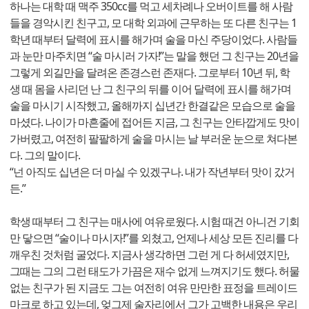
하나는 대학 때 맥주 350cc를 먹고 세차례나 오버이트를 해 사람
들을 경악시킨 친구고, 모 대학 외과에 근무하는 또 다른 친구는 1
학년 때부터 달력에 표시를 해가며 술을 마신 주당이었다. 사람들
과 눈만 마주치면 “술 마시러 가자!”는 말을 했던 그 친구는 20년을
그렇게 외길만을 달려온 존경스런 존재다. 그로부터 10년 뒤, 학
생 때 몸을 사리던 난 그 친구의 뒤를 이어 달력에 표시를 해가며
술을 마시기 시작했고, 올해까지 십년간 한결같은 모습으로 술을
마셨다. 나이가 마흔줄에 접어든 지금, 그 친구는 안타깝게도 맛이
가버렸고, 여전히 팔팔하게 술을 마시는 날 부러운 눈으로 쳐다본
다. 그의 말이다.
“넌 아직도 십년은 더 마실 수 있겠구나. 내가 작년부터 맛이 갔거
든.”
학생 때부터 그 친구는 매사에 여유로웠다. 시험 때건 아니건 기회
만 닿으면 “술이나 마시자!”를 외쳤고, 언제나 세상 모든 진리를 다
깨우친 것처럼 굴었다. 지금사 생각하면 그런 게 다 허세였지만,
그때는 그의 그런 태도가 가끔은 재수 없게 느껴지기도 했다. 허물
없는 친구가 된 지금도 그는 여전히 여유 만만한 표정을 트레이드
마크로 하고 있는데, 엊그제 술자리에서 그가 고백한 내용은 우리