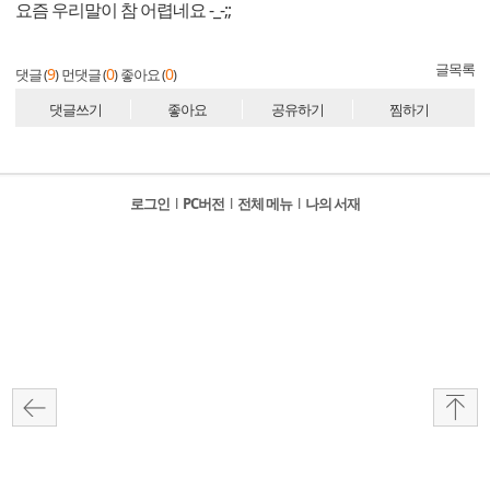
요즘 우리말이 참 어렵네요 -_-;;
글목록
9
0
0
댓글 (
)
먼댓글 (
)
좋아요 (
)
댓글쓰기
좋아요
공유하기
찜하기
로그인
l
PC버전
l
전체 메뉴
l
나의 서재