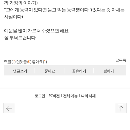
까 가정의 이야기)
"그에게 능력이 있다면 놀고 먹는 능력뿐이다."(있다는 것 자체는
사실이다)
예문을 많이 가르쳐 주셨으면 해요.
잘 부탁드립니다.
글목록
2
0
1
댓글 (
)
먼댓글 (
)
좋아요 (
)
댓글쓰기
좋아요
공유하기
찜하기
로그인
l
PC버전
l
전체 메뉴
l
나의 서재