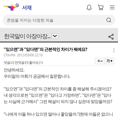
한국말이 아장아장...
"있으면"과 "있다면"의 근본적인 차이가 뭐에요?
메뉴
ChinPei 2012/03/08 22:10
2
0
1
댓글 (
)
먼댓글 (
)
좋아요 (
)
안녕하세요.
우리말의 어휘가 궁금해서 질문합니다.
"있으면"과 "있다면"의 근본적인 차이를 좀 해설해 주시겠어요?
내 생각으로썬 "있으면"은 "있다고 가정하면", "있다면"은 "있다
는 사실에 근거해서" 그런 해설이 되지 않나 싶은데 맞았을까요?
"나에게 아들 하나 있으면 얼마나 좋았을까."(현재 아들은 없으니