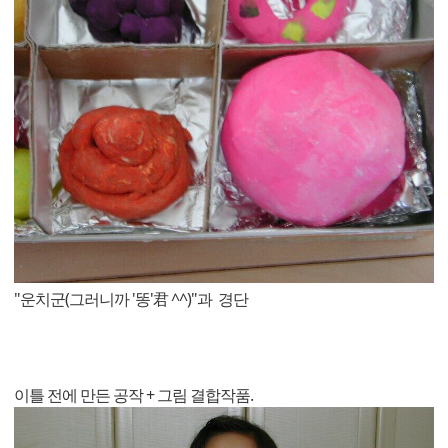
"운치군(그러니까 '똥'君 ^^)"과 경단
이틀 전에 만든 공작 + 그림 결합작품.