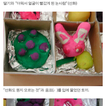
딸기와 "더워서 얼굴이 빨갔게 된 눈사람" (선화)
"선화도 뭔지 모르는 것"과 음표(♩)를 입에 물었던 토끼.