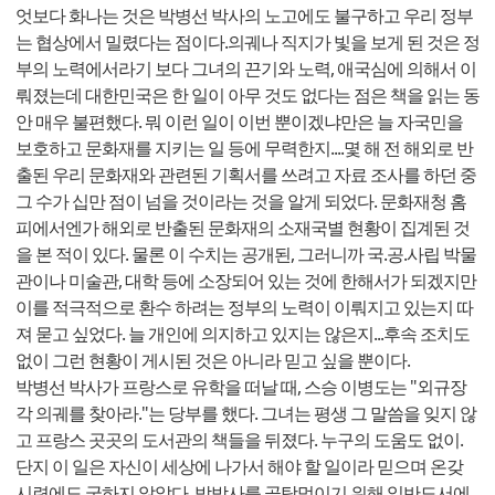
엇보다 화나는 것은 박병선 박사의 노고에도 불구하고 우리 정부
는 협상에서 밀렸다는 점이다.의궤나 직지가 빛을 보게 된 것은 정
부의 노력에서라기 보다 그녀의 끈기와 노력, 애국심에 의해서 이
뤄졌는데 대한민국은 한 일이 아무 것도 없다는 점은 책을 읽는 동
안 매우 불편했다. 뭐 이런 일이 이번 뿐이겠냐만은 늘 자국민을
보호하고 문화재를 지키는 일 등에 무력한지....몇 해 전 해외로 반
출된 우리 문화재와 관련된 기획서를 쓰려고 자료 조사를 하던 중
그 수가 십만 점이 넘을 것이라는 것을 알게 되었다. 문화재청 홈
피에서엔가 해외로 반출된 문화재의 소재국별 현황이 집계된 것
을 본 적이 있다. 물론 이 수치는 공개된, 그러니까 국.공.사립 박물
관이나 미술관, 대학 등에 소장되어 있는 것에 한해서가 되겠지만
이를 적극적으로 환수 하려는 정부의 노력이 이뤄지고 있는지 따
져 묻고 싶었다. 늘 개인에 의지하고 있지는 않은지...후속 조치도
없이 그런 현황이 게시된 것은 아니라 믿고 싶을 뿐이다.
박병선 박사가 프랑스로 유학을 떠날 때, 스승 이병도는 "외규장
각 의궤를 찾아라."는 당부를 했다. 그녀는 평생 그 말씀을 잊지 않
고 프랑스 곳곳의 도서관의 책들을 뒤졌다. 누구의 도움도 없이.
단지 이 일은 자신이 세상에 나가서 해야 할 일이라 믿으며 온갖
시련에도 굴하지 않았다. 박박사를 골탕먹이기 위해 일반도서에