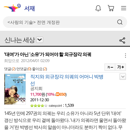
신나는 세상
'대여'가 아닌 '소유'가 되어야 할 외규장각 의궤
메뉴
희망으로 2012/04/01 02:09
2
0
2
댓글 (
)
먼댓글 (
)
좋아요 (
)
직지와 외규장각 의궤의 어머니 박병
선
공지희
11,700
원 (
10%
↓
650
)
2011-12-30
: 1,539
145년 만에 297권의 의궤는 우리 소유가 아니라 5년 단위 '대여'
갱신 방식으로 우리 곁에 돌아왔다. '내가 의궤라면 울면서 돌아왔
을 거'란 박병선 박사의 말씀이 아니더라도 분하기 짝이 없다. 무