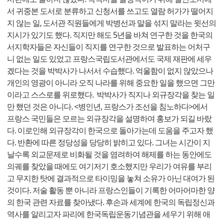
서 귀중본 도서로 분류하고 신청서를 쓰고도 열람 허가가 떨어지
지 않는 일, 도서관 직원들에게 박병선과 말을 섞지 말라는 윗선의
지시가 있기도 했다. 직지만 해도 5년을 바쳐 연구한 것을 한국의
서지학자들은 자신들이 직지를 연구한 것으로 발표하는 어처구
니 없는 일도 있었고 프랑스국립도서관에서도 국제 재판에 세우
겠다는 것을 박박사가 나서서 수습했다. 억울함이 없지 않았으나
개인의 영광이 아니라 오직 나라를 위해 중요한 일을 했으면 그만
이라고 스스로를 위로했다. 박박사가 직지나 외규장각을 찾는 일
만 했던 것은 아니다. <병인년, 프랑스가 조선을 침노하다>에서
프랑스 국민들은 모르는 외규장각을 설명하여 홍보가 되길 바랐
다. 이로인해 외규장각이 한국으로 돌아가는데 도움을 주고자 했
다. 반환에 따른 정당성을 당당히 밝히고 있다. 그녀는 시간이 지
날수록 외교문제로 비화될 것을 염려하여 해제를 하는 동안에도
의궤를 찾았을 때에도 여기저기 호소했지만 우리가 여유를 부리
고 무지한 탓에 결과적으로 타이밍을 놓쳐 소유가 아닌 대여가 된
것이다. 저술 활동 뿐 아니라 프랑스인들이 기록한 어마어마한 양
의 한국 관련 자료를 찾아냈다. 후손과 세계에 한국의 독립정신과
역사를 알리고자 파리에 한국독립운동기념관을 세우기 위해 애