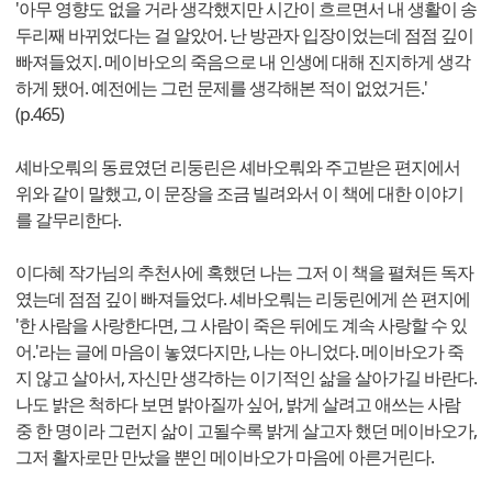
'아무 영향도 없을 거라 생각했지만 시간이 흐르면서 내 생활이 송
두리째 바뀌었다는 걸 알았어. 난 방관자 입장이었는데 점점 깊이
빠져들었지. 메이바오의 죽음으로 내 인생에 대해 진지하게 생각
하게 됐어. 예전에는 그런 문제를 생각해본 적이 없었거든.'
(p.465)
셰바오뤄의 동료였던 리둥린은 셰바오뤄와 주고받은 편지에서
위와 같이 말했고, 이 문장을 조금 빌려와서 이 책에 대한 이야기
를 갈무리한다.
이다혜 작가님의 추천사에 혹했던 나는 그저 이 책을 펼쳐든 독자
였는데 점점 깊이 빠져들었다. 셰바오뤄는 리둥린에게 쓴 편지에
'한 사람을 사랑한다면, 그 사람이 죽은 뒤에도 계속 사랑할 수 있
어.'라는 글에 마음이 놓였다지만, 나는 아니었다. 메이바오가 죽
지 않고 살아서, 자신만 생각하는 이기적인 삶을 살아가길 바란다.
나도 밝은 척하다 보면 밝아질까 싶어, 밝게 살려고 애쓰는 사람
중 한 명이라 그런지 삶이 고될수록 밝게 살고자 했던 메이바오가,
그저 활자로만 만났을 뿐인 메이바오가 마음에 아른거린다.