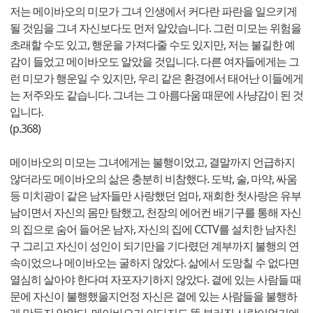
저는 메이바오의 미모가 그녀 인생에서 커다란 파란을 일으키게
될 것임을 그녀 자신보다도 먼저 알았습니다. 그런 미모는 위험을
초래할 수도 있고, 행운을 가져다줄 수도 있지만, 저는 불길한 예
감이 들었고 메이바오도 알았을 것입니다. 다른 여자들에게는 그
런 미모가 행운일 수 있지만, 우리 같은 환경에서 태어난 이들에게
는 저주와도 같습니다. 그녀는 그 아름다움 때문에 사냥감이 된 것
입니다.
(p.368)
메이바오의 미모는 그녀에게는 불행이었고, 결말까지 언급하지
않더라도 메이바오의 삶은 충분히 비참했다. 도박, 술, 마약, 싸움
등 미치광이 같은 남자들만 사랑했던 엄마, 재회한 첫사랑은 유부
남이면서 자신의 몸만 탐했고, 천장의 에어컨 배기구를 통해 자신
의 집으로 숨어 들어온 남자, 자신의 집에 CCTV를 설치한 남자친
구 그리고 자신이 성인이 되기만을 기다렸던 계부까지 불행의 연
속이었으나 메이바오는 굴하지 않았다. 삶에서 도망칠 수 없다면
열심히 살아야 한다며 자포자기하지 않았다. 곁에 있는 사람들 때
문에 자신이 불행했을지언정 자신은 곁에 있는 사람들을 불행하