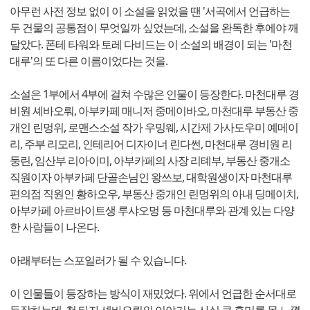
아무런 사전 정보 없이 이 소설을 읽었을 땐 '서곡에서 언급하는
두 건물의 공통점이 무엇일까 싶었는데, 소설을 완독한 후에야 깨
달았다. 폰테 타워와 토레 다비드는 이 소설의 배경이 되는 '마천
대루'의 또 다른 이름이었다는 것을.
소설은 1부에서 4부에 걸쳐 수많은 인물이 등장한다. 마천대루 경
비원 셰바오뤄, 아부카페 매니저 중메이바오, 마천대루 부동산 중
개인 린멍위, 로맨스소설 작가 우밍웨, 시간제 가사도우미 예메이
리, 주부 리모리, 인테리어 디자이너 린다썬, 마천대루 경비원 리
둥린, 임산부 리아이미, 아부카페의 사장 리톄부, 부동산 중개소
직원이자 아부카페 단골손님인 왕쓰보, 대학원생이자 마천대루
편의점 직원인 황하오우, 부동산 중개인 린멍위의 아내 딩메이치,
아부카페 아르바이트생 루샤오멍 등 마천대루와 관계 있는 다양
한 사람들이 나온다.
아래부터는 스포일러가 될 수 있습니다.
이 인물들이 등장하는 방식이 재밌었다. 위에서 언급한 순서대로