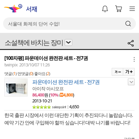
소설책에 바치는 장미
[100자평] 파운데이션 완전판 세트 - 전7권
메뉴
twinpix 2013/10/07 11:26
1
0
2
댓글 (
)
먼댓글 (
)
좋아요 (
)
파운데이션 완전판 세트 - 전7권
아이작 아시모프
86,400
원 (
10%
↓
4,800
)
2013-10-21
: 4,650
한국 출판 시장에서 이런 대단한 기획이 추진되다니 놀랍습니다.
예약 기간 안에 구입해야 할까 싶습니다! 대박 나기를 바랍니다!