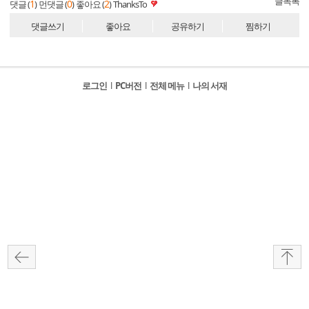
글목록
1
0
2
댓글 (
)
먼댓글 (
)
좋아요 (
)
ThanksTo
댓글쓰기
좋아요
공유하기
찜하기
로그인
l
PC버전
l
전체 메뉴
l
나의 서재