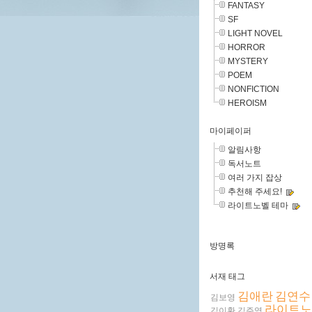
FANTASY
SF
LIGHT NOVEL
HORROR
MYSTERY
POEM
NONFICTION
HEROISM
마이페이퍼
알림사항
독서노트
여러 가지 잡상
추천해 주세요!
라이트노벨 테마
방명록
서재 태그
김애란
김연수
김보영
라이트노
김이환
김주영