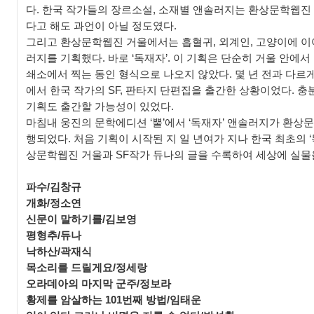
다. 한국 작가들의 장르소설, 소재별 앤솔러지는 환상문학웹진
다고 해도 과언이 아닐 정도였다.
그리고 환상문학웹진 거울에서는 흡혈귀, 외계인, 고양이에 이
러지를 기획했다. 바로 ‘독재자’. 이 기획은 단순히 거울 안에서
쇄소에서 찍는 동인 형식으로 나오지 않았다. 몇 년 전과 다르
에서 한국 작가의 SF, 판타지 단편집을 출간한 상황이었다. 
기획도 출간할 가능성이 있었다.
마침내 웅진의 문학에디션 ‘뿔’에서 ‘독재자’ 앤솔러지가 환상
행되었다. 처음 기획이 시작된 지 일 년여가 지나 한국 최초의 
상문학웹진 거울과 SF작가 듀나의 글을 수록하여 세상에 실물
파수/김창규
개화/정소연
신문이 말하기를/김보영
평형추/듀나
낙하산/곽재식
목소리를 드릴게요/정세랑
오라데아의 마지막 군주/정보라
황제를 암살하는 101번째 방법/임태운