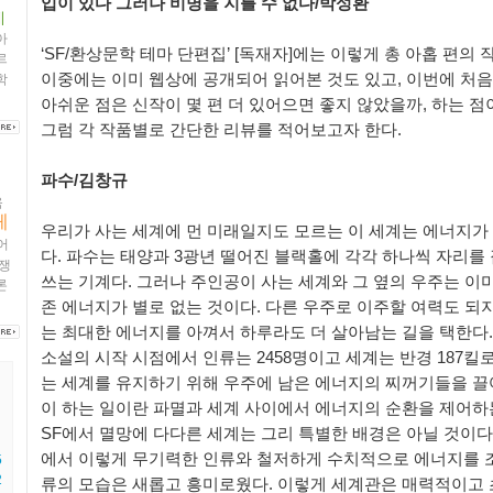
입이 있다 그러나 비명을 지를 수 없다/박성환
네
아
‘SF/환상문학 테마 단편집’ [독재자]에는 이렇게 총 아홉 편의
르
이중에는 이미 웹상에 공개되어 읽어본 것도 있고, 이번에 처음
학
아쉬운 점은 신작이 몇 편 더 있어으면 좋지 않았을까, 하는 점
그럼 각 작품별로 간단한 리뷰를 적어보고자 한다.
파수/김창규
육
페
우리가 사는 세계에 먼 미래일지도 모르는 이 세계는 에너지가 
어
다. 파수는 태양과 3광년 떨어진 블랙홀에 각각 하나씩 자리를
쟁
쓰는 기계다. 그러나 주인공이 사는 세계와 그 옆의 우주는 이미
론
존 에너지가 별로 없는 것이다. 다른 우주로 이주할 여력도 되
는 최대한 에너지를 아껴서 하루라도 더 살아남는 길을 택한다.
소설의 시작 시점에서 인류는 2458명이고 세계는 반경 187킬
는 세계를 유지하기 위해 우주에 남은 에너지의 찌꺼기들을 끌
이 하는 일이란 파멸과 세계 사이에서 에너지의 순환을 제어하
SF에서 멸망에 다다른 세계는 그리 특별한 배경은 아닐 것이다.
에서 이렇게 무기력한 인류와 철저하게 수치적으로 에너지를 
5
2
류의 모습은 새롭고 흥미로웠다. 이렇게 세계관은 매력적이고