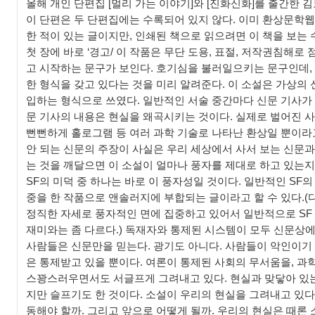
올해 개인 단편집 [멀리 가는 이야기]와 [진화신화]를 출간한 
이 단편은 두 단편집에는 수록되어 있지 않다. 이미 환상문학
한 적이 있는 글이지만, 인쇄된 책으로 읽으려면 이 책을 보는 
첫 장에 바로 ‘경고/ 이 작품은 무단 도용, 표절, 저작권침해로
고 시작하는 문구가 보인다. 호기심을 불러일으키는 문구인데,
한 형식을 갖고 있다는 것을 미리 알려준다. 이 소설은 가상의 
입하는 형식으로 쓰였다. 일반적인 서술 중간마다 신문 기사가 
문 기사의 내용은 현실을 왜곡시키는 것이다. 실제로 벌어진 사
뻔뻔하게 홀로그램 등 여러 과학 기술로 나타난 환상일 뿐이라고
안 되는 신문의 주장이 사실은 우리 세상에서 사서 보는 신문과
는 것을 깨달으면 이 소설이 얼마나 풍자를 제대로 하고 있는지 
SF의 미덕 중 하나는 바로 이 풍자성일 것이다. 일반적인 SF
중을 한 작품으로 앤솔러지에 부합되는 글이라고 할 수 있다.(
정직한 자세로 풍자적인 면에 집중하고 있어서 일반적으로 SF
재미와는 좀 다르다.) 독재자와 통제된 시스템이 모두 신문상
사람들은 신문만을 믿는다. 광기도 아니다. 사람들이 악인이기
은 통제받고 있을 뿐이다. 여론이 통제된 사회의 무서움을, 과
스꽝스러우면서도 서글프게 그려내고 있다. 현실과 맞닿아 있
지만 슬프기도 한 것이다. 소설이 우리의 현실을 그려내고 있다
동해야 할까. 그리고 앞으로 어떻게 될까. 우리의 현실은 때론