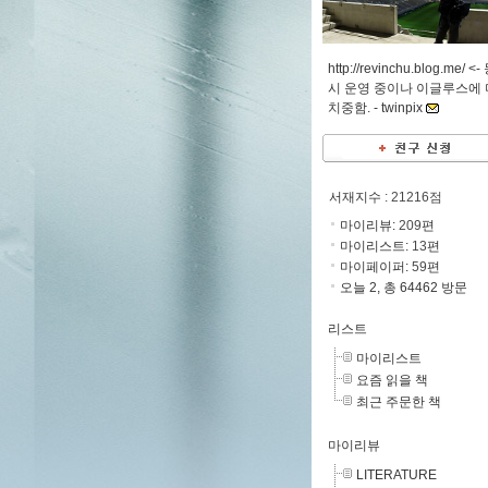
http://revinchu.blog.me/ <-
시 운영 중이나 이글루스에 
치중함. -
twinpix
서재지수
: 21216점
마이리뷰:
209
편
마이리스트:
13
편
마이페이퍼:
59
편
오늘 2, 총 64462 방문
리스트
마이리스트
요즘 읽을 책
최근 주문한 책
마이리뷰
LITERATURE