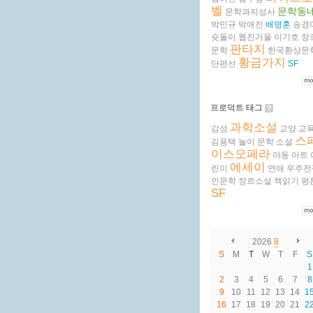
벨
문학동
문학과지성사
박민규
박애진
배명훈
송경
슛돌이
웹진거울
이기호
장
판타지
문학
한국환상문
황금가지
단편선
SF
프로덕트 태그
과학소설
감성
교양
교
스
김용택
놀이
문학
소설
이스오페라
아동
아트
에세이
린이
연애
우주전
인문학
장르소설
책읽기
평
SF
2026
8
S
M
T
W
T
F
S
1
2
3
4
5
6
7
8
9
10
11
12
13
14
1
16
17
18
19
20
21
2