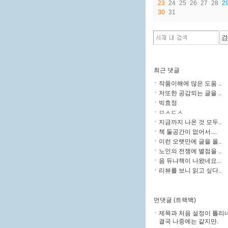
23
24
25
26
27
28
2
30
31
최근 댓글
작품이해에 많은 도움 ..
저또한 공감되는 글을 ..
빅효정
ㅁㅅㄷㅅ
지금까지 나온 것 모두..
책 둘공간이 없어서....
이런 오랫만에 글을 올..
노인의 전쟁에 별점을 ..
음 듀냐책이 나왔네요...
리뷰를 보니 읽고 싶다..
먼댓글 (트랙백)
제목과 처음 설정이 틀리네.
결국 나중에는 같지만.