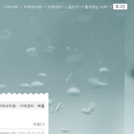
나의서재
ｌ
서재브리핑
ｌ
서재관리
ｌ
글쓰기
ｌ
즐겨찾는 서재
ｌ
서재브리핑
ｌ
서재관리
ｌ
북플
댓글(
1
)
twinpix
(
) l 2011-01-10 15:45