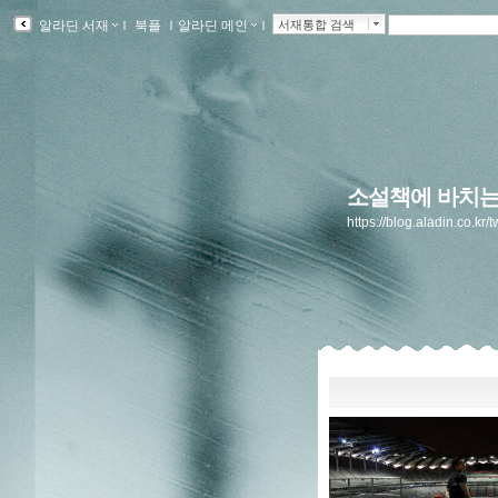
알라딘 서재
ｌ
북플
ｌ
알라딘 메인
ｌ
서재통합 검색
소설책에 바치는
https://blog.aladin.co.kr/t