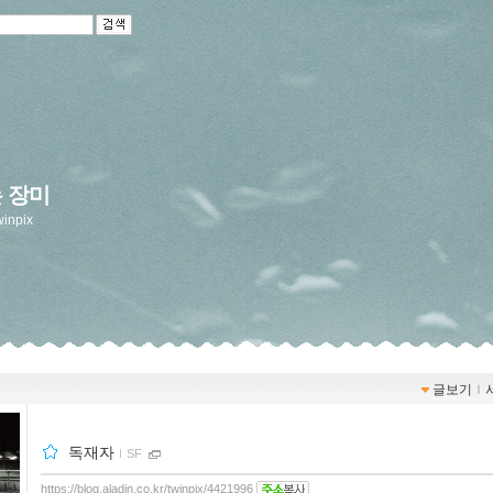
 장미
winpix
글보기
ｌ
독재자
ｌ
SF
https://blog.aladin.co.kr/twinpix/4421996