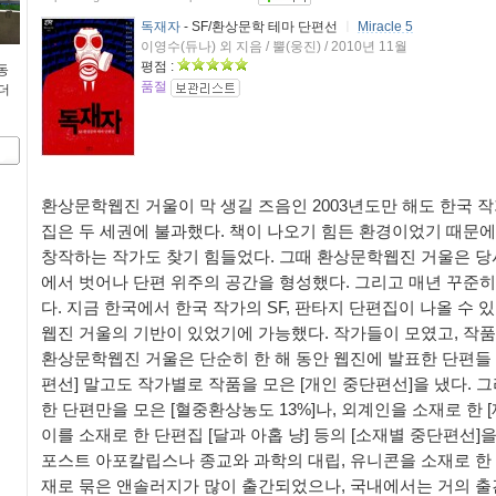
독재자
- SF/환상문학 테마 단편선
ㅣ
Miracle 5
이영수(듀나) 외 지음 / 뿔(웅진) / 2010년 11월
평점 :
 동
품절
더
환상문학웹진 거울이 막 생길 즈음인 2003년도만 해도 한국 작
집은 두 세권에 불과했다. 책이 나오기 힘든 환경이었기 때문에
창작하는 작가도 찾기 힘들었다. 그때 환상문학웹진 거울은 당
에서 벗어나 단편 위주의 공간을 형성했다. 그리고 매년 꾸준
다. 지금 한국에서 한국 작가의 SF, 판타지 단편집이 나올 수 
웹진 거울의 기반이 있었기에 가능했다. 작가들이 모였고, 작품
환상문학웹진 거울은 단순히 한 해 동안 웹진에 발표한 단편들 
편선] 말고도 작가별로 작품을 모은 [개인 중단편선]을 냈다. 
한 단편만을 모은 [혈중환상농도 13%]나, 외계인을 소재로 한 [
이를 소재로 한 단편집 [달과 아홉 냥] 등의 [소재별 중단편선]
포스트 아포칼립스나 종교와 과학의 대립, 유니콘을 소재로 한
재로 묶은 앤솔러지가 많이 출간되었으나, 국내에서는 거의 