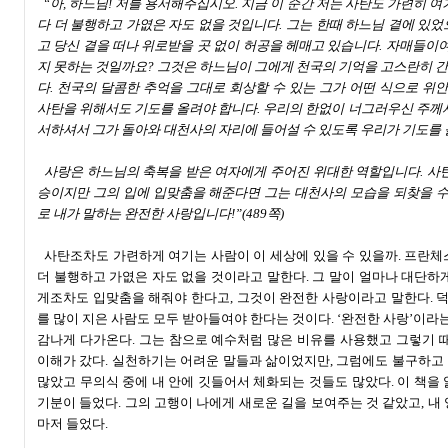
“아, 하느님! 저를 용서해주십시오. 지금 이 순간 저는 사탄도 가련히 여
다 더 불행하고 가엾은 자도 없을 것입니다. 그는 한때 하느님 곁에 있
고 당신 곁을 떠나 위로받을 곳 없이 허공을 헤매고 있습니다. 자매들이여
지 못하는 것일까요? 그것은 하느님이 그에게 천국의 기억을 고스란히 
다. 천국의 달콤한 추억을 그대로 회상할 수 있는 그가 어떤 식으로 위
사탄을 위해서도 기도를 올려야 합니다. 우리의 한없이 너그러우신 주께
서하셔서 그가 돌아와 대천사의 자리에 들어설 수 있도록 우리가 기도를 
사랑은 하느님의 축복을 받은 여자에게 주어진 위대한 역할입니다. 사탄
승이지만 그의 입에 입맞춤을 해준다면 그는 대천사의 모습을 되찾을 수
로 내가 말하는 완전한 사랑입니다!”(489쪽)
사탄조차도 가련하게 여기는 사람이 이 세상에 있을 수 있을까. 프란체
더 불행하고 가엾은 자도 없을 것이라고 말한다. 그 말이 얼마나 대단하
게조차도 입맞춤을 해줘야 한다고, 그것이 완전한 사랑이라고 말한다. 덕
를 많이 지은 사람도 모두 받아들여야 한다는 것이다. ‘완전한 사랑’이라는
감나게 다가온다. 그는 참으로 예수처럼 많은 비유를 사용했고 그렇기 
이해가 갔다. 실천하기는 어려운 말들과 삶이었지만, 그럼에도 불구하고
많았고 무의식 중에 내 안에 깃들어서 체화되는 것들도 많았다. 이 책을
기분이 들었다. 그의 고행이 나에게 새로운 길을 보여주는 것 같았고, 내
마저 들었다.