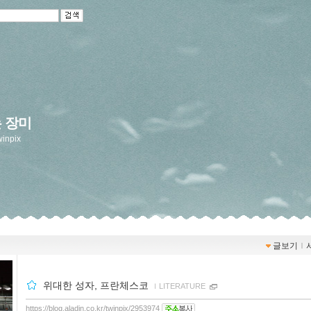
 장미
winpix
글보기
ｌ
위대한 성자, 프란체스코
ｌ
LITERATURE
https://blog.aladin.co.kr/twinpix/2953974