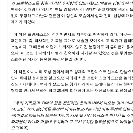
인 프란체스코를 향한 경외심과 사랑에 압도당했고, 때로는 경탄에 빠지기
백하는 것처럼 나 역시 이 책을 읽으면서 이 위대한 순교자에게 경외심을
없이 투쟁하고 가난과 결혼한 이 성인의 모습에서 삶과 진리, 신앙에 대해
계기가 되었다.
이 책은 프란체스코의 전기이면서도 지루하고 딱딱하지 않다. 이것은
때문이다. 즉, 역사적인 기록을 그대로 서술한 것이 아니고 작가가 임
소설이다. 그 때문에 어렵게 느껴지지 않고 긴 분량에도 꽤 흥미롭게 읽
었다. 이 성인에 대해서 이렇게 친숙하게 다가갈 수 있었던 것은 무엇
소화해낸 작가의 능숙한 솜씨 덕분일 것이다.
이 책은 아시시의 도성 안에서 레오 형제와 프란체스코 신부의 만남으
단지 위대한 성자로만 알고 있던 나에게 처음 프란체스코의 모습은 놀라
집안에서 태어나 여자가 살고 있는 창가 아래에서 노래나 불러대는 한량
형제를 만나서 변하게 되고 20세에 회개하여 모든 재산을 버리고 평생을 
“우리 기독교의 최대의 힘은 전형적인 윤리의식에서 나오는 것이 아니라
정, 오만, 악의, 불명예를 완전히 뒤바꿔놓으려는 피땀 어린 투쟁에 있는 
탄)야말로 하느님의 오른쪽 자리에 서게 될 가장 영광스런 천사가 될 것이
라파엘이 아니라 마침내 루시퍼가 그 무시무시한 암흑을 빛으로 바꿔놓으
오.”(30쪽)