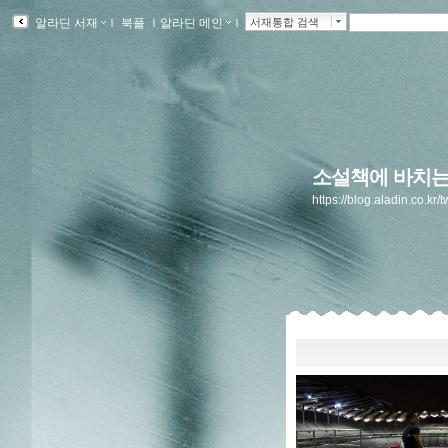
알라딘 서재
ｌ
북플
ｌ
알라딘 메인
ｌ
서재통합 검색
소설책에 바치는
https://blog.aladin.co.kr/t