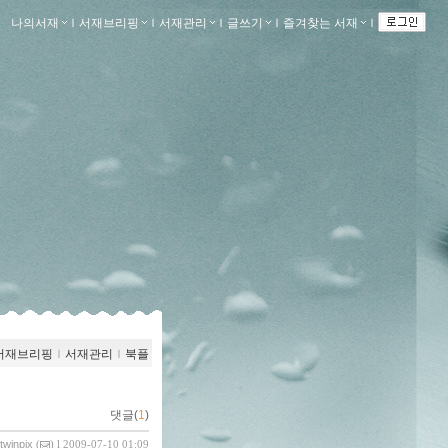
나의서재
ｌ
서재브리핑
ｌ
서재관리
ｌ
글쓰기
ｌ
즐겨찾는 서재
ｌ
서재브리핑
ｌ
서재관리
ｌ
북플
댓글(
1
)
twinpix
(
) l 2009-07-10 01:09