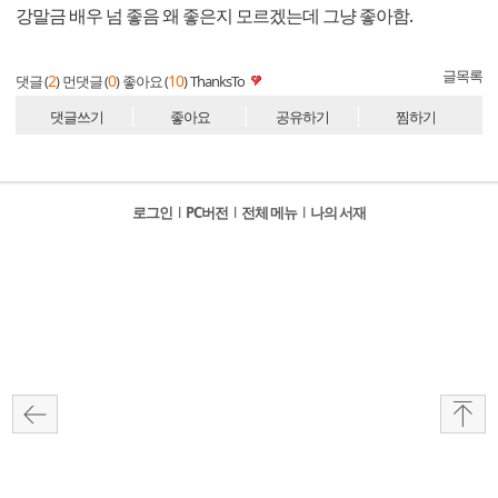
강말금 배우 넘 좋음 왜 좋은지 모르겠는데 그냥 좋아함.
글목록
2
0
10
댓글 (
)
먼댓글 (
)
좋아요 (
)
ThanksTo
댓글쓰기
좋아요
공유하기
찜하기
로그인
l
PC버전
l
전체 메뉴
l
나의 서재