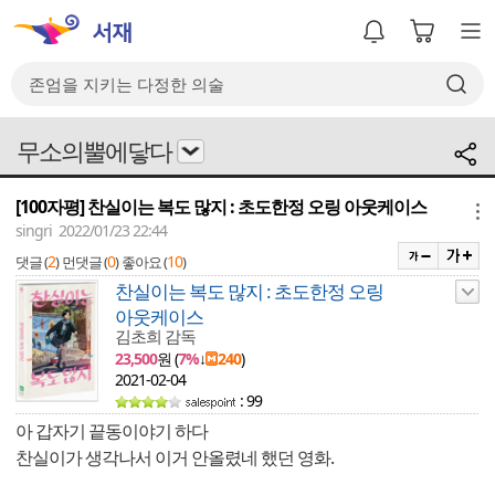
무소의뿔에닿다
[100자평] 찬실이는 복도 많지 : 초도한정 오링 아웃케이스
메뉴
singri 2022/01/23 22:44
2
0
10
댓글 (
)
먼댓글 (
)
좋아요 (
)
찬실이는 복도 많지 : 초도한정 오링
아웃케이스
김초희 감독
23,500
원 (
7%
↓
240
)
2021-02-04
: 99
아 갑자기 끝동이야기 하다
찬실이가 생각나서 이거 안올렸네 했던 영화.