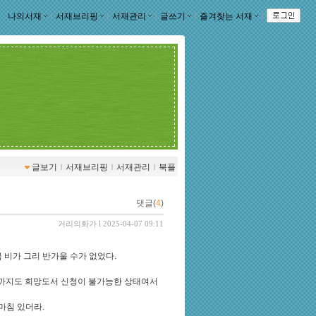
나의서재
ｌ
서재브리핑
ｌ
서재관리
ｌ
글쓰기
ｌ
즐겨찾는 서재
ｌ
글보기
ｌ
서재브리핑
ｌ
서재관리
ｌ
북플
댓글(
4
)
거리의화가
l 2025-04-07 09:11
 비가 그리 반가울 수가 없었다.
 때까지도 희망도서 신청이 불가능한 상태여서
마침 있더라.