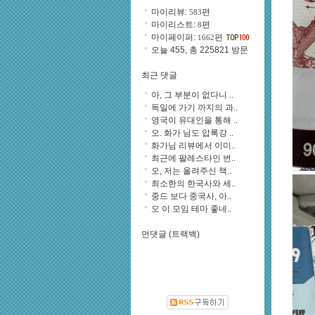
마이리뷰:
편
583
마이리스트:
편
8
마이페이퍼:
편
1662
오늘 455, 총 225821 방문
최근 댓글
아, 그 부분이 없다니 ..
독일에 가기 까지의 과..
영국이 유대인을 통해 ..
오. 화가 님도 압록강 ..
화가님 리뷰에서 이미..
최근에 팔레스타인 번..
오, 저는 올려주신 책..
최소한의 한국사와 세..
중드 보다 중국사, 아..
오 이 모임 테마 좋네..
먼댓글 (트랙백)