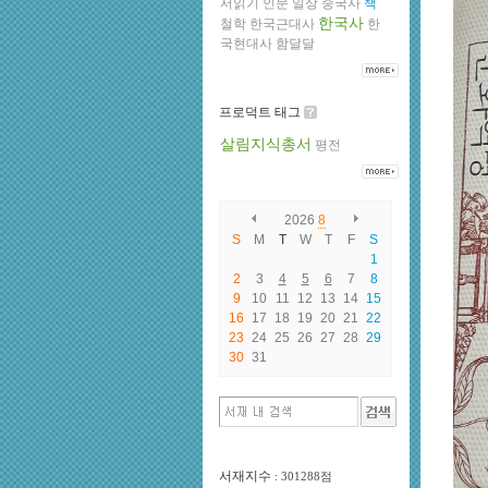
서읽기
인문
일상
중국사
책
한국사
철학
한국근대사
한
국현대사
함달달
프로덕트 태그
살림지식총서
평전
2026
8
S
M
T
W
T
F
S
1
2
3
4
5
6
7
8
9
10
11
12
13
14
15
16
17
18
19
20
21
22
23
24
25
26
27
28
29
30
31
서재지수
: 301288점