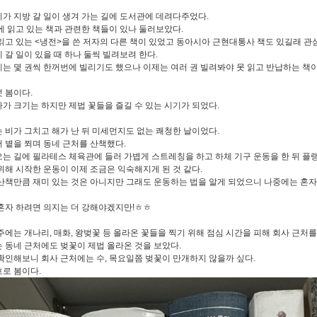
가 지방 갈 일이 생겨 가는 길에 도서관에 데려다주었다.
에 읽고 있는 책과 관련한 책들이 있나 둘러보았다.
읽고 있는 <냉전>을 쓴 저자의 다른 책이 있었고 동아시아 근현대통사 책도 있길래 관
 갈 일이 있을 때 하나 둘씩 빌려보려 한다.
는 몇 권씩 한꺼번에 빌리기도 했으나 이제는 여러 권 빌려봐야 못 읽고 반납하는 책이 
 봄이다.
가 크기는 하지만 제법 꽃들을 즐길 수 있는 시기가 되었다.
 비가 그치고 해가 난 뒤 미세먼지도 없는 쾌청한 날이었다.
 볕을 쬐며 동네 근처를 산책했다.
는 길에 필라테스 체육관에 들러 가볍게 스트레칭을 하고 하체 기구 운동을 한 뒤 플랭
위해 시작한 운동이 이제 조금은 익숙해지게 된 것 같다.
산책만큼 재미 있는 것은 아니지만 그래도 운동하는 법을 알게 되었으니 나중에는 혼자
혼자 하려면 의지는 더 강해야겠지만!ㅎㅎ
주에는 개나리, 매화, 왕벚꽃 등 올라온 꽃들을 찍기 위해 점심 시간을 피해 회사 근처를
 동네 근처에도 벚꽃이 제법 올라온 것을 보았다.
확인해보니 회사 근처에는 수, 목요일쯤 벚꽃이 만개하지 않을까 싶다.
로 봄이다.