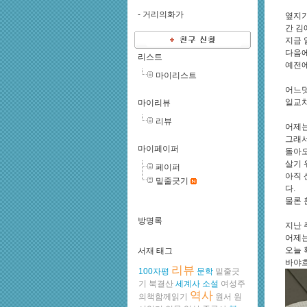
-
거리의화가
옆지기
간 김
지금 
다음에
리스트
예전에
마이리스트
어느덧
일교차
마이리뷰
리뷰
어제는
그래서
마이페이퍼
돌아오
살기 
페이퍼
아직 
밑줄긋기
다.
물론 
방명록
지난 
어제는
오늘 
서재 태그
바야흐
리뷰
100자평
문학
밑줄긋
기
북결산
세계사
소설
여성주
역사
의책함께읽기
원서
원