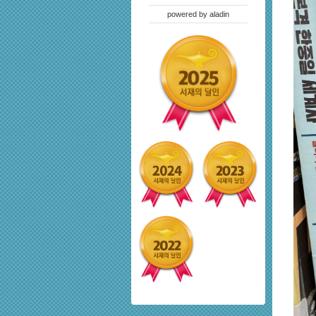
powered by
aladin