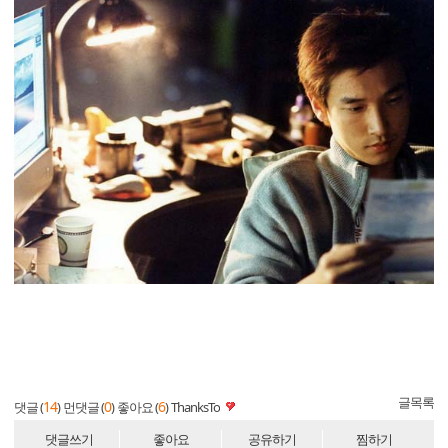
글목록
14
0
6
댓글 (
)
먼댓글 (
)
좋아요 (
)
ThanksTo
댓글쓰기
좋아요
공유하기
찜하기