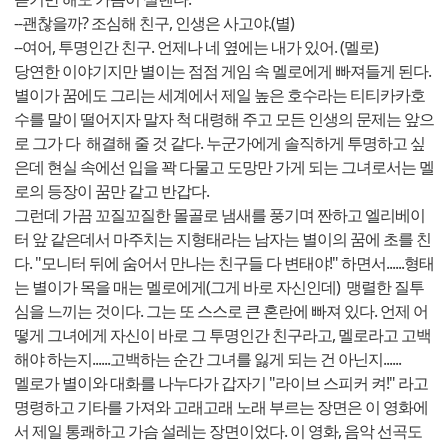
--괜찮을까? 조심해 친구, 인생은 사고야.(별)
--여어, 투명인간 친구. 언제나 네 옆에는 내가 있어. (멜로)
당연한 이야기지만 별이는 점점 게임 속 멜로에게 빠져들게 된다.
별이가 꿈에도 그리는 세계에서 제일 높은 호수라는 티티카카호
수를 말이 떨어지자 말자 척 대령해 주고 모든 인생의 문제는 앞으
로 그가 다 해결해 줄 것 같다. 누군가에게 솔직하게 투명하고 싶
은데 현실 속에선 입을 꽉 다물고 도망만 가게 되는 그녀로서는 멜
로의 등장이 꿈만 같고 반갑다.
그런데 가끔 꼬질꼬질한 몰골로 냄새를 풍기며 짠하고 엘리베이
터 앞 같은데서 마주치는 지형태라는 남자는 별이의 꿈에 초를 친
다. "모니터 뒤에 숨어서 만나는 친구들 다 변태야!" 하면서......형태
는 별이가 목을 매는 멜로에게(그게 바로 자신인데) 맹렬한 질투
심을 느끼는 것이다. 그는 또 스스로 큰 혼란에 빠져 있다. 언제 어
떻게 그녀에게 자신이 바로 그 투명인간 친구라고, 멜로라고 고백
해야 하는지......고백하는 순간 그녀를 잃게 되는 건 아닌지......
멜로가 별이와 대화를 나누다가 갑자기 "라이브 스피커 켜!" 라고
명령하고 기타를 가져와 고래고래 노래 부르는 장면은 이 영화에
서 제일 통쾌하고 가슴 설레는 장면이었다. 이 영화, 음악 선곡도