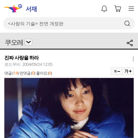
쿠오레
진짜 사랑을 하라
메뉴
로드무비 2004/09/24 12:05
14
0
6
댓글 (
)
먼댓글 (
)
좋아요 (
)