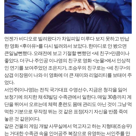
언젠가 비디오로 빌려왔다가 차일피일 미루다 보지 못하고 반납
한 영화 <후아유>를 다시 빌려와서 보았다. 한마디로 안 봤으면
큰일날뻔했다. 오래전에 보고 기절할 뻔했던 <세 친구>만큼이나
좋았다. 더구나 주인공 이나영의 친구로 영화 <눈물>에서 인상적
인 연기를 보여주었던 조은지가, 조승우의 친구로는 <세 친구>의
삼겹 이장원이 나와 이 영화에 더 큰 재미와 리얼리티를 보태어 주
었다.
서인주(이나영)는 전직 국가대표 수영선수, 지금은 청각을 잃어
보청기에 의지한 채 63빌딩 수족관에서 일한다. 매일 30층까지 계
단을 뛰어서 오르는데 체력 훈련도 몸매 관리도 아닌 것이 그냥 먹
먹한 기분으로 무작정 뛰는 것 같은 표정(자기 자신을 반쯤 죽여
놓은 것 같은)이다.
같은 건물의 게임 개발 사무실에서 먹고자고 하는 지형태(조승우)
는 거대한 수족관 속을 인어공주 복장으로 유영하는 서인주를 만