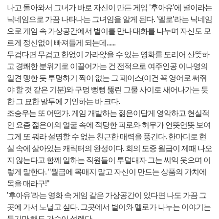
나고 돌아와서 그녀가 바로 자신이 만든 게임 '후아유'에 별이라는
닉네임으로 가끔 나타나는 그녀임을 알게 된다. '멜로'라는 닉네임
으로 게임 속 가상공간에서 별이를 만나 대화를 나누며 자신도 모
르게 정신없이 빠져들게 되는데......
무겁다면 무겁고 한없이 가라앉을 수 있는 영화를 도리어 산뜻하
고 경쾌한 분위기로 이끌어가는 건 전적으로 여주인공 이나영의
일견 맹한 듯 투명하기 짝이 없는 그 페이스(이건 꼭 영어로 써줘
야 할 것 같은 기분)와 구멍 뻥뻥 뚫린 그물 사이로 새어나가는 듯
한 그 묘한 말투에 기인하는 바 크다.
조승우는 또 어떤가. 게임 개발하는 젊은이답게 영악하고 현실적
인 요즘 젊은이의 얼굴 속에 적당한 피로와 허무가 언뜻언뜻 보여
그게 또 뭐라 설명할 수 없는 친근한 매력을 풍긴다. 한마디로 현
실 속에 살아있는 캐릭터의 완성이다. 회의 도중 월급이 제때 나오
지 않는다고 함께 일하는 직원들이 투덜대자 그는 씨익 웃으며 이
렇게 말한다. "월급에 목매지 말고 자신이 만드는 상품의 가치에
목을 매라구!"
'후아유'라는 영화 속 게임 같은 가상공간이 있다면 나도 가끔 그
곳에 가서 노닐고 싶다. 그곳에서 별이와 멜로가 나누는 이야기는
듣기만 해도 가슴이 설렌다.