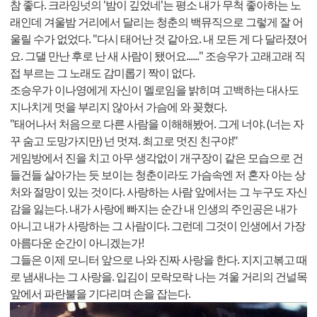
참 좋다. 크라잉넛의 '밤이 깊었네'는 평소 내가 무척 좋아하는 노
래인데 겨울밤 거리에서 달리는 청춘의 백뮤직으로 그렇게 잘 어
울릴 수가 없었다. "다시 태어난 것 같아요. 내 모든 게 다 달라졌어
요. 그댈 만난 후로 난 새 사람이 됐어요......" 조승우가 고래고래 직
접 부르는 그 노래도 감미롭기 짝이 없다.
조승우가 이나영에게 자신이 멜로임을 밝히며 고백하는 대사도
지나치게 멋을 부리지 않아서 가슴에 와 꽂혔다.
"태어나서 처음으로 다른 사람을 이해해봤어. 그게 너야. (너는 자
꾸 숨고 도망가지만) 넌 멋져. 최고로 멋진 친구야!"
게임방에서 진을 치고 아무 생각없이 개구장이 같은 모습으로 건
들건들 살아가는 듯 보이는 청춘이라도 가슴속엔 저 혼자 아는 상
처와 절망이 있는 것이다. 사랑하는 사람 앞에서는 그 누구도 자신
감을 잃는다. 내가 사랑에 빠지는 순간 내 인생의 주인공은 내가
아니고 내가 사랑하는 그 사람이다. 그런데 그것이 인생에서 가장
아름다운 순간이 아니겠는가!
그들은 이제 모니터 앞으로 나와 진짜 사랑을 한다. 지지고볶고 때
로 냄새나는 그 사랑을. 입김이 모락모락 나는 겨울 거리의 건널목
앞에서 파란불을 기다리며 손을 잡는다.