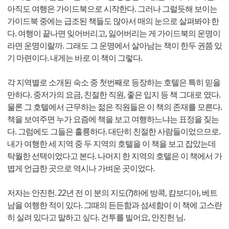
아직도 여행은 가이드북으로 시작한다. 그러나 그럴듯해 보이는
가이드북 중에는 급조된 책들도 많아서 매의 눈으로 살펴봐야 한
다. 여행이 끝나면 잊어버리고, 잃어버리는 게 가이드북의 운명이
라면 운명이랄까. 그래도 그 운명에서 살아남는 책이 한두 권쯤 있
기 마련이다. 내게는 바로 이 책이 그렇다.
각 지역별로 소개된 숙소 중 첫번째로 등장하는 호텔은 특히 믿을
만하다. 중저가의 요금, 친절한 직원, 좋은 입지 등 책 그대로 였다.
물론 그 호텔에서 근무하는 젊은 직원들은 이 책의 존재를 모른다.
책을 보여주면 누가 요즘에 책을 보고 여행하느냐는 표정을 짖는
다. 그럼에도 그들은 훌륭하다. 대단히 친절한 사람들이었으므로.
내가 여행한 세 지역 중 두 지역의 호텔을 이 책을 보고 잡았는데
탁월한 선택이었다고 본다. 나머지 한 지역의 호텔은 이 책에서 가
볍게 언급한 곳으로 역시나 가벼운 곳이었다.
저자는 안진헌. 22년 전 이 분의 지도(?)하에 방콕, 캄보디아, 베트
남을 여행한 적이 있다. 그때의 든든함과 섬세함이 이 책에 고스란
히 실려 있다고 말하고 싶다. 건투를 빌어요, 안진헌 님.