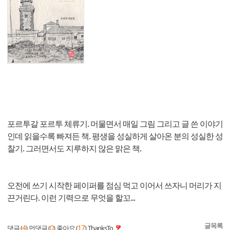
포르투갈 포르투 체류기. 머물면서 매일 그림 그리고 글 쓴 이야기
인데 읽을수록 빠져든 책. 평생을 성실하게 살아온 분의 성실한 성
찰기. 그러면서도 지루하지 않은 맑은 책.
오전에 쓰기 시작한 페이퍼를 점심 먹고 이어서 쓰자니 머리가 지
끈거린다. 이런 기력으로 무엇을 할꼬...
글목록
4
0
17
댓글 (
)
먼댓글 (
)
좋아요 (
)
ThanksTo