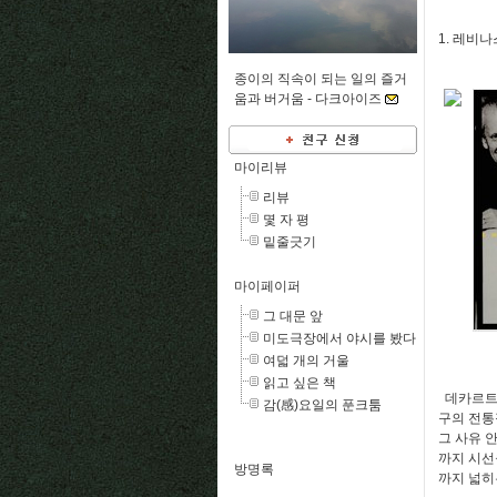
1. 레비
종이의 직속이 되는 일의 즐거
움과 버거움 -
다크아이즈
마이리뷰
리뷰
몇 자 평
밑줄긋기
마이페이퍼
그 대문 앞
미도극장에서 야시를 봤다
여덟 개의 거울
읽고 싶은 책
데카르트가
감(感)요일의 푼크툼
구의 전통
그 사유 
까지 시선
방명록
까지 넓히