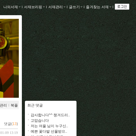
나의서재
ｌ
서재브리핑
ｌ
서재관리
ｌ
글쓰기
ｌ
즐겨찾는 서재
ｌ
관리
ｌ
북플
최근 댓글
감사합니다^^ 챙겨드리..
고맙습니다
댓글(
13
)
저는 여울 님이 누구신..
예쁜 꽃다발 선물받으..
-01-09 13:19