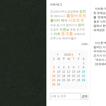
서재 태그
이러한 자
김연
건강은아무도장담못해
한 전체성
롤랑바르트
수
레비나스
를 ‘전체
사르트르
롤리타
백석
결코 나의
엄마
세실
숨그네
알라디너
깥에서 한
오렌님
오공주
운동
친구되
세계관은 
푼크툼
카뮈
기
프레이야
프루스트
헤르타뮐러
사소한 예
알라딘 사
우아하거나
2026
8
군가가 이
S
M
T
W
T
F
S
“우리가 
1
(포트메리
2
3
4
5
6
7
8
9
10
11
12
13
14
15
16
17
18
19
20
21
22
23
24
25
26
27
28
29
30
31