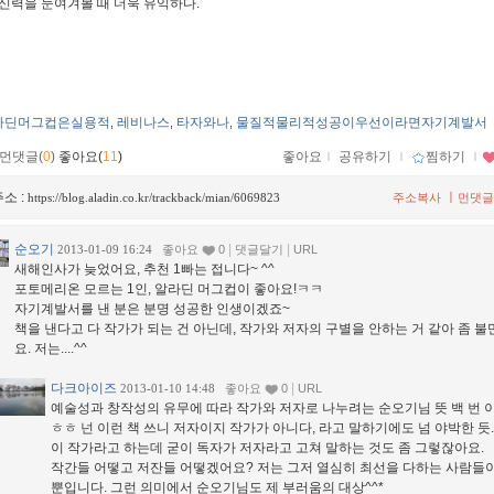
신력을 눈여겨볼 때 더욱 유익하다.
라딘머그컵은실용적
레비나스
타자와나
물질적물리적성공이우선이라면자기계발서
,
,
,
먼댓글(
0
)
좋아요(
11
)
좋아요
ｌ
공유하기
ｌ
찜하기
ｌ
소 :
ㅣ
https://blog.aladin.co.kr/trackback/mian/6069823
주소복사
먼댓글
순오기
|
|
2013-01-09 16:24
좋아요
0
댓글달기
URL
새해인사가 늦었어요, 추천 1빠는 접니다~ ^^
포토메리온 모르는 1인, 알라딘 머그컵이 좋아요!ㅋㅋ
자기계발서를 낸 분은 분명 성공한 인생이겠죠~
책을 낸다고 다 작가가 되는 건 아닌데, 작가와 저자의 구별을 안하는 거 같아 좀 
요. 저는....^^
다크아이즈
|
2013-01-10 14:48
좋아요
0
URL
예술성과 창작성의 유무에 따라 작가와 저자로 나누려는 순오기님 뜻 백 번 
ㅎㅎ 넌 이런 책 쓰니 저자이지 작가가 아니다, 라고 말하기에도 넘 야박한 듯
이 작가라고 하는데 굳이 독자가 저자라고 고쳐 말하는 것도 좀 그렇잖아요.
작간들 어떻고 저잔들 어떻겠어요? 저는 그저 열심히 최선을 다하는 사람들
뿐입니다. 그런 의미에서 순오기님도 제 부러움의 대상^^*