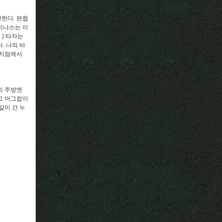
한다. 편협
비나스는 이
.) 타자는
. 나의 바
 지점에서
의 주방엔
그 머그컵이
같이 간 누