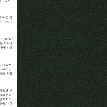
되기 전에 1
질타하고 정
한다. 작가가
자도 마찬가
잠을 자거나
계라나. 성
자기계발서
이 자기 입
실현한 사람
책을 낸 부
서의 현실
은 차치하
내용보다 그