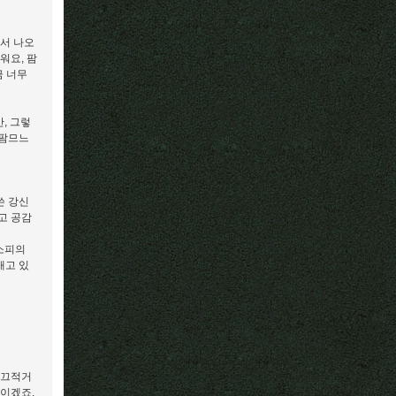
면서 나오
워요, 팜
금 너무
만, 그렇
 팜므느
쓴 강신
고 공감
 소피의
매고 있
 끄적거
법이겠죠.