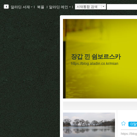
알라딘 서재
ｌ
북플
ｌ
알라딘 메인
ｌ
서재통합 검색
장갑 낀 쉼보르스카
https://blog.aladin.co.kr/mian
https://blo