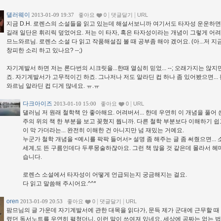
댈러웨이
|
|
2013-01-09 19:37
좋아요
0
댓글달기
URL
지금 D.H. 로렌스의 소설들을 읽고 있는데 해설서보니까 여기서도 타자성 운운하
길래 일단은 휘리릭 덮었어요. 저는 이 타자, 혹은 타자성이라는 개념이 그렇게 어려
므느와르님. 로렌스 소설 다 읽고 작품해설집 볼 때 공부좀 해야 겠어요. (아...저 지
창피한 소리 하고 있나요? --;)
자기계발서 하면 저는 론다번의 시크릿을...한때 열심히 믿었... --; 오래가지는 않지
죠. 자기계발서가 고무적이긴 하죠. 그나저나 저도 알라딘 컵 하나 좀 있어봤으면...
와르님 알라딘 컵 디게 많네요. ㅠ.ㅠ
다크아이즈
|
2013-01-10 15:00
좋아요
0
URL
댈러님 저 원래 철학책 안 좋아해요. 어려버서... 한데 우연히 이 개념을 풀어 
주의 위의 책 한 부분을 보고 꽂혔지 뭡니까. 다른 철학 부분보다 이해하기 쉽
이 막 가더라는... 완전히 이해한 건 아니지만 넘 재밌는 거예요.
누군가 철학 개념을 <예시를 팍팍 들어서> 설명 좀 해주는 글 좀 써줬으면...
세계,도 뜬 구름인데다 두루뭉술하잖아요. 그런 책 많을 것 같은데 몰라서 헤
습니다.
로렌스 소설에서 타자성이 어떻게 언급되는지 궁금해지는 걸요.
다 읽고 말씀해 주시어요.^^*
oren
|
|
2013-01-09 20:53
좋아요
0
댓글달기
URL
팜므님의 글 가운데 자기계발서에 관한 대목을 읽다가, 문득 제가 군대에 근무할 때
렸던 독서노트를 우연히 펼쳤더니, 이런 말이 쓰여져 있네요. 세상에 공짜는 없는 