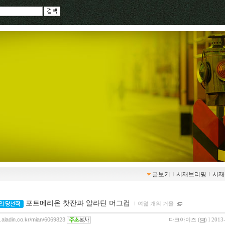
글보기
ｌ
서재브리핑
ｌ
서재
포트메리온 찻잔과 알라딘 머그컵
ｌ
여덟 개의 거울
g.aladin.co.kr/mian/6069823
다크아이즈
(
) l 2013