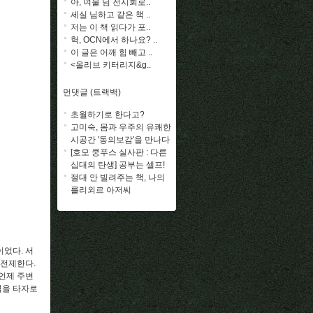
아, 여울 님 전시회로..
세실 님하고 같은 책 ..
저는 이 책 읽다가 포..
헉, OCN에서 하나요? ..
이 글은 어깨 힘 빼고 ..
<올리브 키터리지&g..
먼댓글 (트랙백)
초월하기로 한다고?
고미숙, 몸과 우주의 유쾌한
시공간 '동의보감'을 만나다
[호모 쿵푸스 실사판 : 다른
십대의 탄생] 공부는 셀프!
절대 안 빌려주는 책, 나의
를리외르 아저씨
이었다. 서
 전제한다.
 언제 주변
역을 타자로