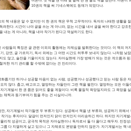
어본다. 첫 책을 낸 이래 몇 달에 한 권 꼴로 책을 냈단다. 마흔이 
10권의 책을 써 기네스북에도 등재가 되었다나.
의 책 내용은 알 수 없지만 이 한 권의 책은 무척 고무적이다. 독자의 나태한 생활을 
독려한다. 시간이 나야 글을 쓰는 게 아니라, 없는 시간을 내서 글을 써야 한다고 강조
을 내는 게 아니라, 책을 내야 작가가 된다고 역설하기도 한다.
 사람들의 특징은 글 관련 이외의 활동에는 자제심을 발휘한다는 것이다. 이 책의 저
쓰기, 강연, 글 가르치기, 독서 외에는 그 어떤 시간도 허투루 보내지 않는다. 나처럼 낮
지도 않고, 술잔을 기울이지도 않는다. 자아실현에 가장 방해가 되는 것은 게으름과 핑
철저한 자기 관리를 할 수밖에 없다는 건 진리이다.
화롭기만 하거나 성공할 마음이 없는 사람, 성공했거나 성공했다고 믿는 사람 등은 
필요치 않다. 춥고, 배고프고, 열망하는 자들만이 그런 책을 펼친다. 열망하는 모든 이들
 자기계발서 한 권 쯤은 읽어도 좋을 계절이다. 비록 물질적 욕망일지라도 그 욕망을 
는 채찍과 동기부여가 힘을 주는 건 사실이니까.
깐, 자기계발서 작가들엔 두 부류가 있다. 성공해서 책을 낸 부류와, 성공하기 위해서 
광 작가는 후자이다. 달걀이 먼저인지 닭이 먼저인지 아리송하긴 하다. 하지만 자기계발
 물리적 성공이고, 궁극적 목적은 자아실현이니 독자로서 둘 다 옳다고 해두자. 진정성
 그룹 다 치열하게 살고 있으니 그 자체로도 본받을 만하지 않은가. 자기계발서는 책 