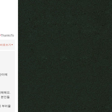
ThanksTo
바로쓰기
불만이에
이해해요.
. 본인들
이 부러울