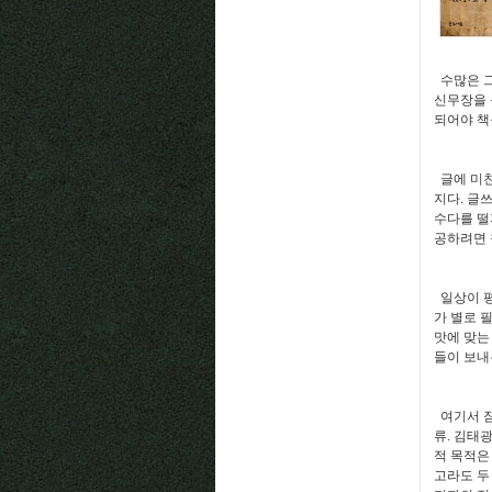
수많은 그
신무장을 
되어야 책
글에 미친
지다. 글
수다를 떨
공하려면 
일상이 평
가 별로 
맛에 맞는
들이 보내
여기서 잠
류. 김태
적 목적은
고라도 두