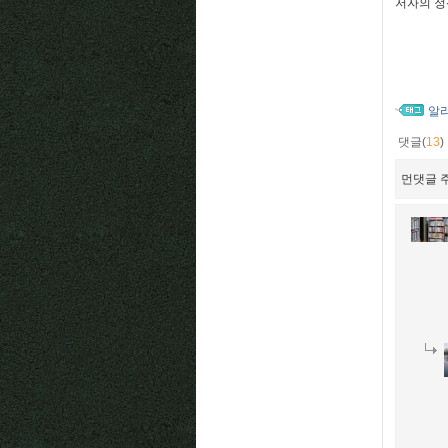
저자의 정
알
댓글(
13
)
먼댓글 주