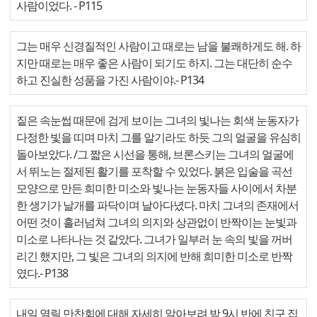
사람이었다.
- P115
그는 매우 신경질적인 사람이고 때로는 남을 불쾌하게도 해. 하
지만 때로는 매우 좋은 사람이 되기도 하지. 그는 대단히 순수
하고 진실한 성품을 가진 사람이야.
- P134
짙은 속눈썹 때문에 검게 보이는 그녀의 빛나는 회색 눈동자가
다정한 빛을 띠며 마치 그를 알기라도 하듯 그의 얼굴을 유심히
돌아보았다. /그 짧은 시선을 통해, 브론스키는 그녀의 얼굴에
서 뛰노는 절제된 활기를 포착할 수 있었다. 붉은 입술을 곡선
모양으로 만든 희미한 미소와 빛나는 눈동자들 사이에서 차분
한 생기가 날개를 파닥이며 날아다녔다. 마치 그녀의 존재에서
어떤 것이 흘러넘쳐 그녀의 의지와 상관없이 반짝이는 눈빛과
미소로 나타나는 것 같았다. 그녀가 일부러 눈 속의 빛을 꺼버
리긴 했지만, 그 빛은 그녀의 의지에 반해 희미한 미소로 반짝
였다.
- P138
내일 열릴 만찬회에 대해 자세히 알아보려 밤 9시 반에 친구 집