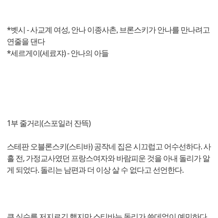
*벳시 - 사교계 여성, 안나 이종사촌, 브론스키가 안나를 만나려고
연줄을 댄다
*세르게이(세료쟈) - 안나의 아들
1부 줄거리(스포일러 잔뜩)
스테판 오블론스키(스티바) 공작네 집은 시끄럽고 어수선하다. 사
흘 전, 가정교사였던 프랑스여자와 바람피운 것을 아내 돌리가 알
게 되었다. 돌리는 남편과 더 이상 살 수 없다고 선언한다.
큰 실수를 저지르긴 했지만 스티바는 돌리가 쓸데없이 예민하다