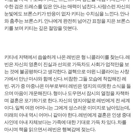
수한 검은 드레스를 입은 안나는 매력이 넘친다. 사랑스런 자신의
눈빛에도 브론스키가 반응이 없자 키티는 수치심을 느낀다. 안나
와 춤추는 브론스키. 안나에게 완전히 넘어간 표정을 지은 브론스
키를 보며 키티는 깊은 절망을 맛본다.
키티네 저택에서 씁쓸하게 나온 레빈은 형 니콜라이를 찾는다. 레
빈은 자신의 영혼이 진실과 선의로 가득차도 사회가 업적만을 보
는 것에 불공평하다고 생각한다. 결핵으로 야윈 니콜라이는 사창
가에서 만난 마샤와 함께 산다. 비참한 그들 모습에 착잡해진 레
빈. 귀가 중 마중나온 마부로부터 레빈은 영지의 따뜻한 소식을 들
으며 마음이 개운해진다. 형이나 도우면서 잠시의 열정을 자책하
며 결혼은 포기하기로 한다. 자신의 영지야말로 레빈에게 전 세계
이다. 일찍 여읜 어머니는 그에게 성스러운 이미지로 남아있는데,
미래의 아내 역시 어머니 같아야 한다. 레빈에게 결혼은 인생 중대
사인데 아내 자체보다는 가족에 대한 기대로 가득 차 있다. 차를
마시며 책을 읽으면서 레빈은 행복감에 젖는다.