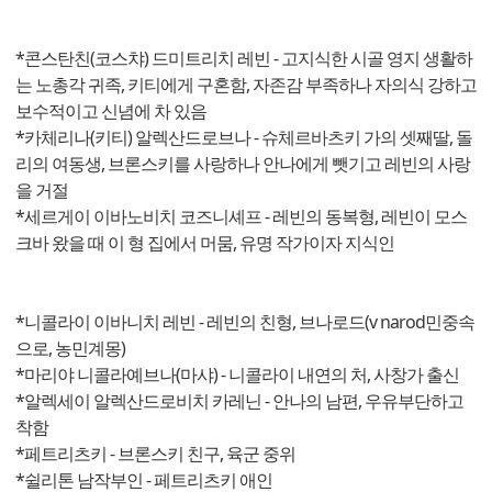
*콘스탄친(코스챠) 드미트리치 레빈 - 고지식한 시골 영지 생활하
는 노총각 귀족, 키티에게 구혼함, 자존감 부족하나 자의식 강하고
보수적이고 신념에 차 있음
*카체리나(키티) 알렉산드로브나 - 슈체르바츠키 가의 셋째딸, 돌
리의 여동생, 브론스키를 사랑하나 안나에게 뺏기고 레빈의 사랑
을 거절
*세르게이 이바노비치 코즈니셰프 - 레빈의 동복형, 레빈이 모스
크바 왔을 때 이 형 집에서 머뭄, 유명 작가이자 지식인
*니콜라이 이바니치 레빈 - 레빈의 친형, 브나로드(v narod민중속
으로, 농민계몽)
*마리야 니콜라예브나(마샤) - 니콜라이 내연의 처, 사창가 출신
*알렉세이 알렉산드로비치 카레닌 - 안나의 남편, 우유부단하고
착함
*페트리츠키 - 브론스키 친구, 육군 중위
*쉴리톤 남작부인 - 페트리츠키 애인