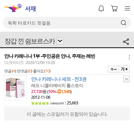
장갑 낀 쉼보르스카
안나 카레니나 1부 -주인공은 안나, 주제는 레빈
메뉴
다크아이즈 2020/12/06 16:28
4
0
10
댓글 (
)
먼댓글 (
)
좋아요 (
)
안나 카레니나 세트 - 전3권
레프 니콜라예비치 톨스토이
27,720
원 (
10%
↓
1,540
)
2012-11-06
: 25,663
이 글에는 스포일러가 포함되어 있습니다.