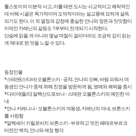
톨스토이의 이분적 사고, 이를 테면 도시는 사교적이고 쾌락적인
데 비해 시골은 목가적이며 도덕적이라는 설교풍에 묘하게 설득
되기도 한다. 이 외 열정과 감정에 충실한 안나와 정돈과 밋밋함이
미덕인 카레닌의 갈등도 1부부터 전개되기 시작한다.
단숨에 읽을 게 아니라 몇날 며칠이 걸리더라도 조금씩 깊이 읽는
게 제대로 된 맛을 느낄 수 있다.
등장인물
*스테판(스티바) 오블론스키 - 공작, 안나의 오빠, 바람 피워서 여
동생인 안나가 중재 위해 친정을 방문하게 됨, 명예와 쾌락을 중시
*다리야(돌리) 알렉산드로브나 - 스테판 오블론스키의 예민한 아
내
*안나 카레니나 - 오블론스키의 여동생, 카레닌의 아내, 브론스키
를 사랑함
*알렉세이 키릴로비치 브론스키 - 부유하고 멋진 페테르부르크
터전인 백작, 안나와 애정 행각