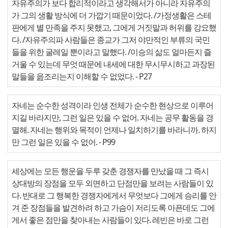
자유주의가 보다 합리적이라고 생각해서가 아니라 자유주의
가 그의 생활 방식에 더 가깝기 때문이었다. /가정생활은 스테
판에게 별 만족을 주지 못했고, 그에게 거짓말과 허위를 강요했
다. /자유주의파 사람들은 종교가 그저 야만적인 부류의 국민
들을 위한 굴레일 뿐이라고 말했다. /이승의 삶도 얼마든지 즐
거울 수 있는데 무엇 때문에 내세에 대한 무시무시하고 과장된
말들을 읊조리는지 이해할 수 없었다.
- P27
자네는 순수한 성격이라 인생 전체가 순수한 현상으로 이루어
지길 바라지만, 그런 일은 있을 수 없어. 자네는 공무 활동을 경
멸해. 자네는 행위와 목적이 언제나 일치하기를 바라니까. 하지
만 그런 일은 있을 수 없어.
- P99
세상에는 모든 행운을 두루 갖춘 경쟁자를 만났을 때 그 즉시
상대방의 장점을 모두 외면하고 단점만을 보려는 사람들이 있
다. 반대로 그 행복한 경쟁자에게서 무엇보다 그에게 승리를 안
겨 준 장점들을 발견하려 하고 가슴이 저리도록 아픈데도 그에
게서 좋은 점만을 찾아내는 사람들이 있다. 레빈은 바로 그런