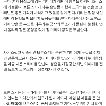
든다. 혼자 응접실에 있던 키티에게 레빈이 청혼을 하지만 조심스
레 거절한다. 브론스키가 다른 손님들과 함께 도착하는 것을 보고
레빈은 좋은 기회가 사라지고 있음을 알게 된다. 키티는 절망 서린
레빈의 눈빛을 떠올리며 울음을 터뜨린다. 아래층에서는 브론스
키에 맘을 둔 부인을 나무라는 공작의 목소리가 들린다. 불행한 언
니 돌리와 같은 운명을 맞게 될 거라며 공작은 푸념한다.
사치스럽고 세속적인 브론스키는 순진한 키티에게 눈길을 주지
만 결혼하고픈 마음은 없다. 어머니를 맞으러 간 역에서 누이동생
을 마중 나온 스티바를 만난다. 청혼을 거절당한 레빈 이야기를 전
해 들으며 브론스키는 정복자가 된 것 같다.
브론스키는 안나 카레니나를 어머니로부터 소개받는다. 어머니
와 안나는 기차간에서 친구가 된 사이이다. 여덟 살 아들을 둔 안
나의 매혹에 브론스키는 금세 빠져들고 만다. 노무원이 기차 바퀴