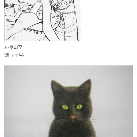
사쿠라??
앤 누구냐..