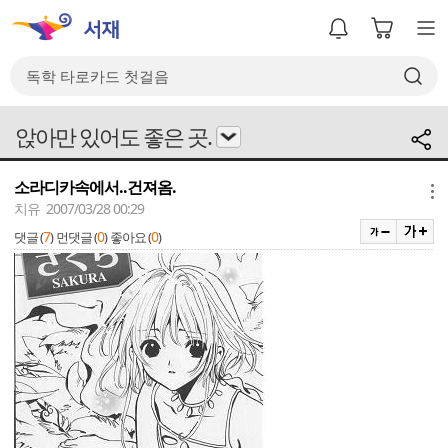
앉아만 있어도 좋은 곳.
소라디카속에서..건져옴.
메뉴
치유 2007/03/28 00:29
7
0
0
댓글 (
)
먼댓글 (
)
좋아요 (
)