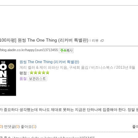
[100자평] 원씽 The One Thing (리커버 특별판)
ｌ
리뷰
//blog.aladin.co.kr/happy1sun/13713455
원씽 The One Thing (리커버 특별판)
게리 켈러 & 제이 파파산 지음, 구세희 옮김 / 비즈니스북스 / 2013년 8월
평점 :
품절
가 중요하다 생각했는데 하나도 제대로 못하는 지금은 단하나에 집중해야 한다. 정말 
0
)
먼댓글(
0
)
좋아요(
1
)
좋
 주소 :
https://blog.aladin.co.kr/trackback/happy1sun/13713455