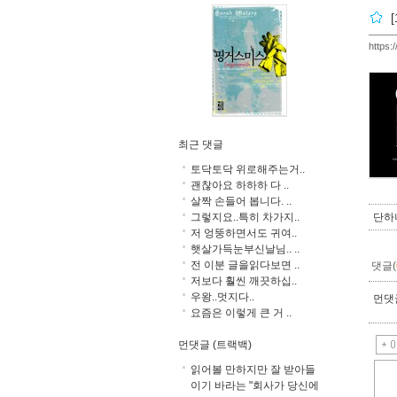
https:
최근 댓글
토닥토닥 위로해주는거..
괜찮아요 하하하 다 ..
살짝 손들어 봅니다. ..
그렇지요..특히 차가지..
단하
저 엉뚱하면서도 귀여..
햇살가득눈부신날님.. ..
전 이분 글을읽다보면 ..
댓글(
저보다 훨씬 깨끗하십..
우왕..멋지다..
먼댓글
요즘은 이렇게 큰 거 ..
먼댓글 (트랙백)
읽어볼 만하지만 잘 받아들
이기 바라는 "회사가 당신에