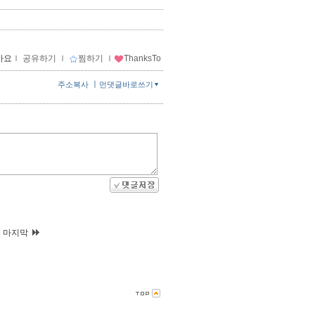
아요
ｌ
공유하기
ｌ
찜하기
ｌ
ThanksTo
ㅣ
주소복사
먼댓글바로쓰기
|
마지막