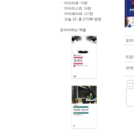
마이리뷰:
편
76
마이리스트:
편
26
마이페이퍼:
편
127
오늘 12, 총 17196 방문
읽어야하는 책들
읽으
댓글(
먼댓글