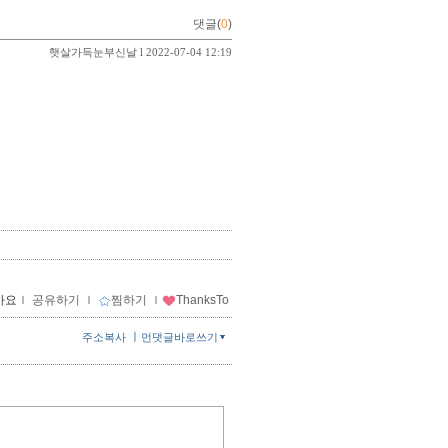
댓글(
0
)
햇살가득눈부신날
l 2022-07-04 12:19
아요
ｌ
공유하기
ｌ
찜하기
ｌ
ThanksTo
ㅣ
주소복사
먼댓글바로쓰기