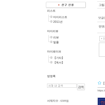
그림
리스트
마이리스트
댓글(
2011년
먼댓글
마이리뷰
리뷰
밑줄
마이페이퍼
【기타】
【독서】
방명록
https:
서재지수
: 6309점