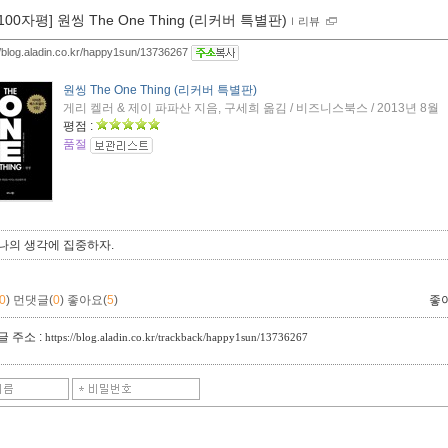
[100자평] 원씽 The One Thing (리커버 특별판)
ｌ
리뷰
//blog.aladin.co.kr/happy1sun/13736267
원씽 The One Thing (리커버 특별판)
게리 켈러 & 제이 파파산 지음, 구세희 옮김 / 비즈니스북스 / 2013년 8월
평점 :
품절
나의 생각에 집중하자.
0
)
먼댓글(
0
)
좋아요(
5
)
좋
 주소 :
https://blog.aladin.co.kr/trackback/happy1sun/13736267