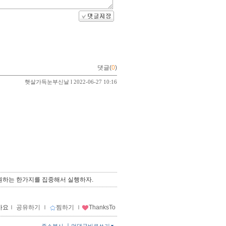
댓글(
0
)
햇살가득눈부신날
l 2022-06-27 10:16
원하는 한가지를 집중해서 실행하자.
아요
ｌ
공유하기
ｌ
찜하기
ｌ
ThanksTo
ㅣ
주소복사
먼댓글바로쓰기