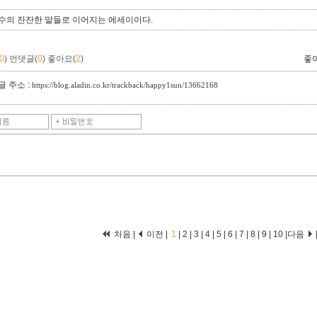
수의 잔잔한 말들로 이어지는 에세이이다.
0
)
먼댓글(
0
)
좋아요(
2
)
좋
 주소 :
https://blog.aladin.co.kr/trackback/happy1sun/13662168
처음 |
이전 |
1
|
2
|
3
|
4
|
5
|
6
|
7
|
8
|
9
|
10
|
다음