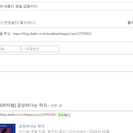
과 내용이 정말 감동이다.
0
)
먼댓글(
0
)
좋아요(
1
)
좋
 주소 :
https://blog.aladin.co.kr/trackback/happy1sun/13792815
[100자평] 공정하다는 착각
ｌ
리뷰
//blog.aladin.co.kr/happy1sun/13782360
공정하다는 착각
마이클 샌델 지음, 함규진 옮김 / 와이즈베리 / 2020년 12월