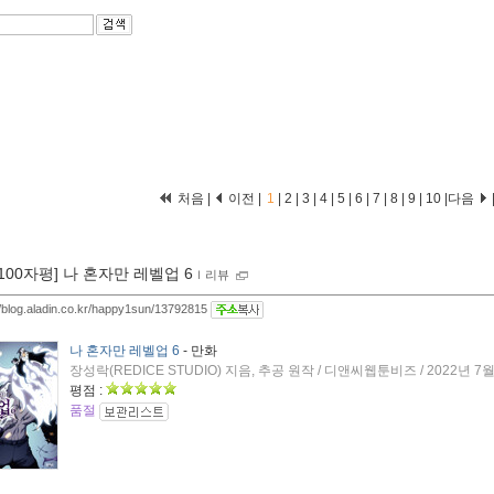
처음 |
이전 |
1
|
2
|
3
|
4
|
5
|
6
|
7
|
8
|
9
|
10
|
다음
[100자평] 나 혼자만 레벨업 6
ｌ
리뷰
//blog.aladin.co.kr/happy1sun/13792815
나 혼자만 레벨업 6
- 만화
장성락(REDICE STUDIO) 지음, 추공 원작 / 디앤씨웹툰비즈 / 2022년 7
평점 :
품절