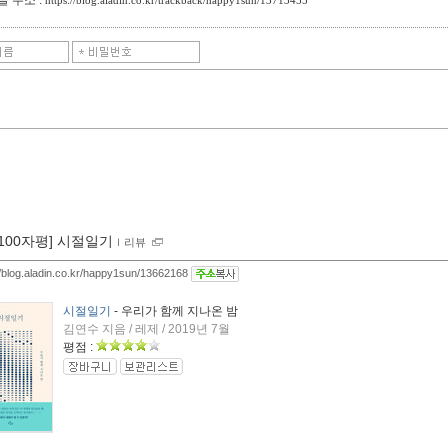
[100자평] 시절일기
ｌ
리뷰
//blog.aladin.co.kr/happy1sun/13662168
시절일기
- 우리가 함께 지나온 밤
김연수 지음 / 레제 / 2019년 7월
평점 :