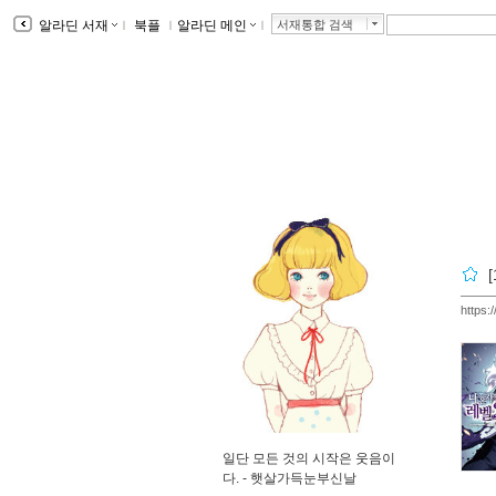
알라딘 서재
ｌ
북플
ｌ
알라딘 메인
ｌ
서재통합 검색
https:
일단 모든 것의 시작은 웃음이
다. -
햇살가득눈부신날