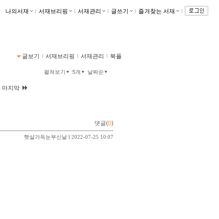
나의서재
ｌ
서재브리핑
ｌ
서재관리
ｌ
글쓰기
ｌ
즐겨찾는 서재
ｌ
글보기
ｌ
서재브리핑
ｌ
서재관리
ｌ
북플
펼쳐보기
5개
날짜순
|
마지막
댓글(
0
)
햇살가득눈부신날
l 2022-07-25 10:07
월