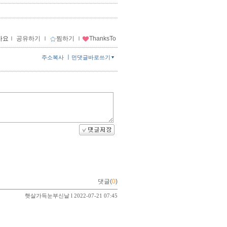
아요
ｌ
공유하기
ｌ
찜하기
ｌ
ThanksTo
ㅣ
주소복사
먼댓글바로쓰기
댓글(
0
)
햇살가득눈부신날
l 2022-07-21 07:45