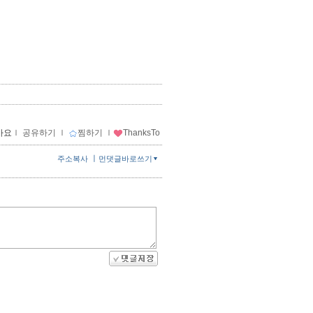
아요
ｌ
공유하기
ｌ
찜하기
ｌ
ThanksTo
ㅣ
주소복사
먼댓글바로쓰기