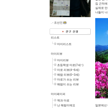
집 근처에
실제로 만
나들이 나
. -
조선인
리스트
마이리스트
마이리뷰
마이리뷰
초등학생 마로(7세~)
마로 리뷰(4~6세)
해람 리뷰(0~3세)
마로가 쓰는 리뷰
해람이 쓰는 리뷰
마이페이퍼
책과 마로
난 해람이에요
일본에선 