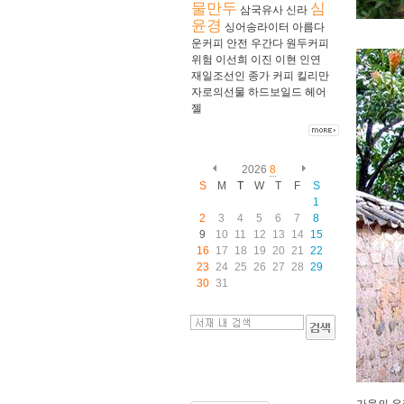
물만두
심
삼국유사
신라
윤경
싱어송라이터
아름다
운커피
안전
우간다
원두커피
위험
이선희
이진
이현
인연
재일조선인
종가
커피
킬리만
자로의선물
하드보일드
헤어
젤
2026
8
S
M
T
W
T
F
S
1
2
3
4
5
6
7
8
9
10
11
12
13
14
15
16
17
18
19
20
21
22
23
24
25
26
27
28
29
30
31