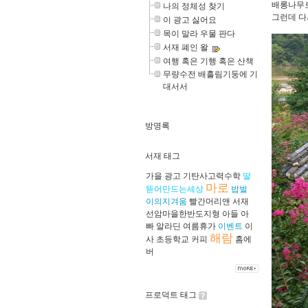
배롱나무로
나의 정체성 찾기
그런데 다
이 광고 싫어요
목이 말라 우물 판다
서재 폐인 왈
여행 혹은 기행 혹은 산책
무량수전 배흘림기둥에 기
대서서
방명록
서재 태그
가을
광고
기탄사고력수학
딸
마로
뜯어만드는세상
밥벌
이의지겨움
빨간머리앤
서재
선암마을한반도지형
아들
아
빠
알라딘
여름휴가
이벤트
이
해람
사
초등학교
커피
홈에
버
프로덕트 태그