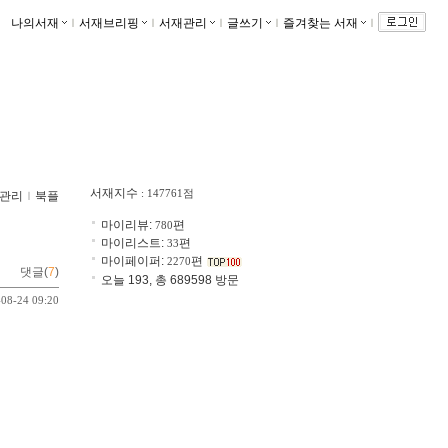
나의서재
ｌ
서재브리핑
ｌ
서재관리
ｌ
글쓰기
ｌ
즐겨찾는 서재
ｌ
서재지수
: 147761점
관리
ｌ
북플
마이리뷰:
편
780
마이리스트:
편
33
마이페이퍼:
편
2270
댓글(
7
)
오늘 193, 총 689598 방문
-08-24 09:20