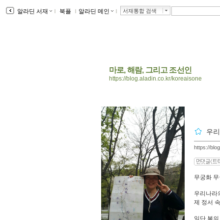
알라딘 서재
ｌ
북플
ｌ
알라딘 메인
ｌ
서재통합 검색
마로, 해람, 그리고 조선인
https://blog.aladin.co.kr/koreaisone
우리
https://bl
무궁화 무
우리나라의
제 정서 
일단 봄의