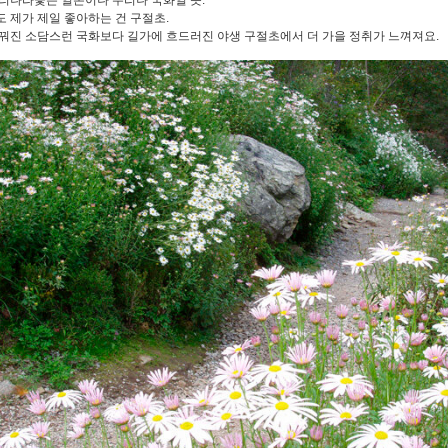
리나라꽃은 일본이나 우리나 국화일 듯.
 제가 제일 좋아하는 건 구절초.
꿔진 소담스런 국화보다 길가에 흐드러진 야생 구절초에서 더 가을 정취가 느껴져요.