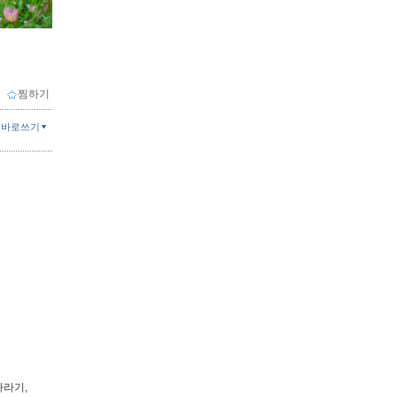
ｌ
찜하기
글바로쓰기
해바라기,