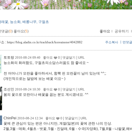
달래꽃
능소화
배롱나무
구절초
,
,
,
먼댓글(
0
)
좋아요(
5
)
좋아요
ｌ
공유하기
소 :
ㅣ
https://blog.aladin.co.kr/trackback/koreaisone/4042882
주소복사
먼댓
토토랑
|
|
2010-08-24 09:40
좋아요
0
댓글달기
URL
능소화의 화려함도, 구절초의소담스러움도 참 좋네요 ~
전 어머니가 모란을 좋아하셔서, 함뿍 핀 모란꽅이 남이 있는데 ^^;;
(개인적으로는 달밤에 보는 배꽃 이요~ )
조선인
|
|
2010-08-24 10:30
좋아요
0
댓글달기
URL
봄의 꽃으로 모란이나 배꽃을 꼽는 분도 계시겠네요. ^^
ChinPei
|
|
2010-08-24 12:34
좋아요
0
댓글달기
URL
꽃에 큰 관심이 있는 편은 아니지만, 계절(일본)의 꽃에 관한 나의 인상.
2월,3월 - 매화, 4월초 - 벗꽃, 5월 - 진달래, 6월 - 수국(자양화), 7월,8월 - 나팔꽃,