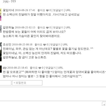
기타 - ???
꽃임이네
|
|
2010-08-26 17:41
좋아요
0
댓글달기
URL
전 소백산의 진달래가 정말 이뻤다지요 ..다시가보고 싶네요님
같은하늘
|
|
2010-08-25 02:13
좋아요
0
댓글달기
URL
한밤중에 보는 꽃들이 어찌 이리도 곱게 보이나요?
능소화가 왜 가슴아픈 꽃인지 찾아봐야겠어요.
조선인
|
|
2010-08-25 08:18
좋아요
0
댓글달기
URL
친페이님, 와우, 관심 없는 게 아닌데요? 월별로 꽃을 즐기실 정도면요. ^^
꽃임이네님, 아, 소백산 능선의 안개와 진달래, 저도 떠오릅니다.
같은하늘님, 참 곱디 고운 능소화죠.
pjy
|
|
2010-08-25 18:45
좋아요
0
댓글달기
URL
전 잘 모르겠고^^ (화려하면 다 좋아함ㅋ) 엄마는 안개꽃과 양귀비꽃을 좋아하시죠
엄마나 저나 장미는 별로~ 그 향을 안 좋아해서 그런거같아요^^;