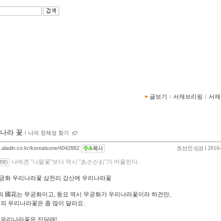
글보기
ｌ
서재브리핑
ｌ
서재
나라 꽃
ｌ
나의 정체성 찾기
og.aladin.co.kr/koreaisone/4042882
조선인
(
) l 2010
나에겐 "나팔꽃"보다 역시 "あさがお"가 어울린다.
궁화 우리나라꽃 삼천리 강산에 우리나라꽃
 國花는 무궁화이고, 동요 역시 무궁화가 우리나라꽃이라 하건만,
속의 우리나라꽃은 좀 많이 달라요.
 우리나라꽃은 진달래!