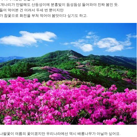
 개나리가 만발해도 산등성이에 분홍빛이 듬성듬성 들어와야 진짜 봄인 듯.
들어 먹어본 건 어려서 두세 번 뿐이지만
가 참꽃으로 화전을 부쳐 먹어야 봄맛이다 싶기도 하고.
나팔꽃이 여름의 꽃이겠지만 우리나라에선 역시 배롱나무가 아닐까 싶어요.