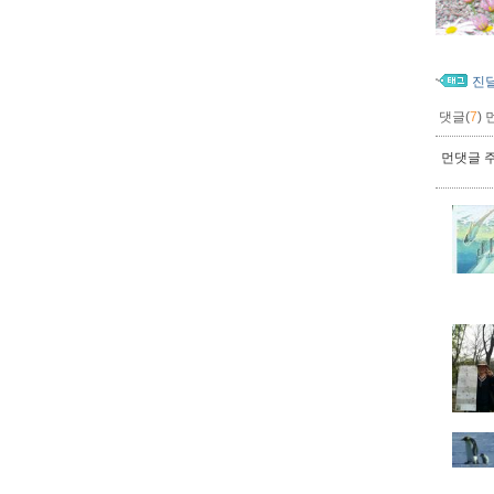
진
댓글(
7
)
먼댓글 주