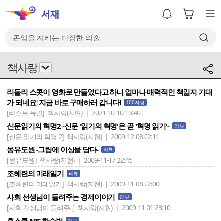
책사랑
리들리 스콧이 영화로 만들었다고 하니 얼마나 매력적인 책일지 기대
가 되네요! 지금 바로 구매하러 갑니다!
100자평
[라스트 듀얼]
책사랑(지현) | 2021-10-10 15:40
신문읽기의 혁명2 -신문 '읽기의 혁명'은 곧 '혁명 읽기'-
리뷰
[신문 읽기의 혁명 2]
책사랑(지현) | 2009-12-08 02:11
몽유도원 -그림에 이상을 담다-
리뷰
[몽유도원]
책사랑(지현) | 2009-11-17 22:45
조혜련의 미래일기
리뷰
[조혜련의 미래일기]
책사랑(지현) | 2009-11-08 22:00
사회 선생님이 들려주는 경제이야기
리뷰
[사회 선생님이 들려주..]
책사랑(지현) | 2009-11-01 23:10
홈스쿨 NIE 학습법
리뷰