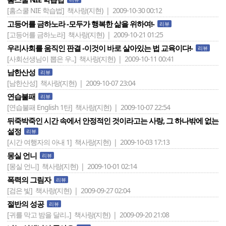
[홈스쿨 NIE 학습법]
책사랑(지현) | 2009-10-30 00:12
고등어를 금하노라 -모두가 행복한 삶을 위하여!-
리뷰
[고등어를 금하노라]
책사랑(지현) | 2009-10-21 01:25
우리사회를 움직인 판결 -이것이 바로 살아있는 법 교육이다!-
리뷰
[사회선생님이 뽑은 우..]
책사랑(지현) | 2009-10-11 00:41
남한산성
리뷰
[남한산성]
책사랑(지현) | 2009-10-07 23:04
연습불패
리뷰
[연습불패 English 1탄]
책사랑(지현) | 2009-10-07 22:54
뒤죽박죽인 시간 속에서 안정적인 것이라고는 사랑, 그 하나밖에 없는
설정
리뷰
[시간 여행자의 아내 1]
책사랑(지현) | 2009-10-03 17:13
몽실 언니
리뷰
[몽실 언니]
책사랑(지현) | 2009-10-01 02:14
폭력의 그림자
리뷰
[검은 빛]
책사랑(지현) | 2009-09-27 02:04
절반의 성공
리뷰
[귀를 막고 밤을 달리..]
책사랑(지현) | 2009-09-20 21:08