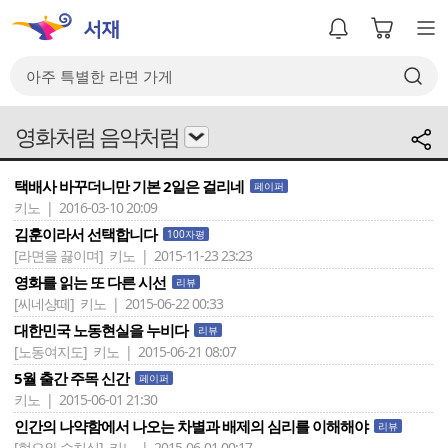
영화처럼 음악처럼
택배사 바꾸더니만 기본 2일은 걸리네
페이퍼
키노 | 2016-03-10 20:09
김훈이라서 선택합니다
100자평
[라면을 끓이며]
키노 | 2015-11-23 23:23
영화를 읽는 또 다른 시선
리뷰
[씨네샹떼]
키노 | 2015-06-22 00:33
대한민국 노동현실을 누비다
리뷰
[노동여지도]
키노 | 2015-06-21 08:07
5월 출간 주목 신간
페이퍼
키노 | 2015-06-01 21:30
인간의 나약함에서 나오는 차별과 배제의 심리를 이해해야
리뷰
[혐오와 수치심]
키노 | 2015-06-01 00:17