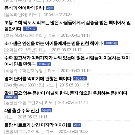
음식과 언어학의 만남
리뷰
[음식의 언어]
키노 | 2015-05-22 23:27
초등 수학 팩토 시리즈는 많은 사람들에게서 검증을 받은 책이어서 믿
을만하다
100자평
[초등 창의사고력 수학..]
키노 | 2015-05-03 11:17
소마셈은 연산을 하는 아이들에게는 믿을 만한 책이다
100자평
[소마셈 C2 : 3학년]
키노 | 2015-05-03 11:17
수학 참고서가 여러가지가 나와 있는데 많은 사람들이 이용하는 책이
어서 믿을 만하다
100자평
[최상위 수학 문제유형..]
키노 | 2015-05-03 11:16
영어 단어를 익히기에 괜찮은 책이다
100자평
[Wordly wise 3000 : B..]
키노 | 2015-05-03 11:15
말이 필요 없는 음반이 아닐까 한다. 듣지 않으면 후회하는 음반이다
100자평
[동물원 - 2집 흐린 가..]
키노 | 2015-05-03 11:14
4월 출간 주목 신간
페이퍼
키노 | 2015-05-03 11:11
롤랑 바르트가 남긴 마지막 이야기들
리뷰
[롤랑 바르트, 마지막 ..]
키노 | 2015-05-03 10:32