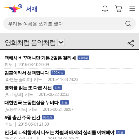
영화처럼 음악처럼
택배사 바꾸더니만 기본 2일은 걸리네
페이퍼
키노 | 2016-03-10 20:09
김훈이라서 선택합니다
100자평
[라면을 끓이며]
키노 | 2015-11-23 23:23
영화를 읽는 또 다른 시선
리뷰
[씨네샹떼]
키노 | 2015-06-22 00:33
대한민국 노동현실을 누비다
리뷰
[노동여지도]
키노 | 2015-06-21 08:07
5월 출간 주목 신간
페이퍼
키노 | 2015-06-01 21:30
인간의 나약함에서 나오는 차별과 배제의 심리를 이해해야
리뷰
[혐오와 수치심]
키노 | 2015-06-01 00:17