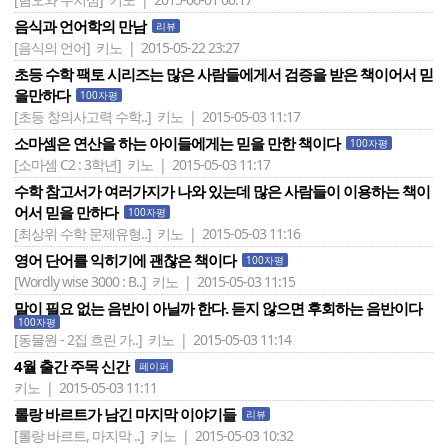
음식과 언어학의 만남
리뷰
[음식의 언어]
키노 | 2015-05-22 23:27
초등 수학 팩토 시리즈는 많은 사람들에게서 검증을 받은 책이어서 믿
을만하다
100자평
[초등 창의사고력 수학..]
키노 | 2015-05-03 11:17
소마셈은 연산을 하는 아이들에게는 믿을 만한 책이다
100자평
[소마셈 C2 : 3학년]
키노 | 2015-05-03 11:17
수학 참고서가 여러가지가 나와 있는데 많은 사람들이 이용하는 책이
어서 믿을 만하다
100자평
[최상위 수학 문제유형..]
키노 | 2015-05-03 11:16
영어 단어를 익히기에 괜찮은 책이다
100자평
[Wordly wise 3000 : B..]
키노 | 2015-05-03 11:15
말이 필요 없는 음반이 아닐까 한다. 듣지 않으면 후회하는 음반이다
100자평
[동물원 - 2집 흐린 가..]
키노 | 2015-05-03 11:14
4월 출간 주목 신간
페이퍼
키노 | 2015-05-03 11:11
롤랑 바르트가 남긴 마지막 이야기들
리뷰
[롤랑 바르트, 마지막 ..]
키노 | 2015-05-03 10:32