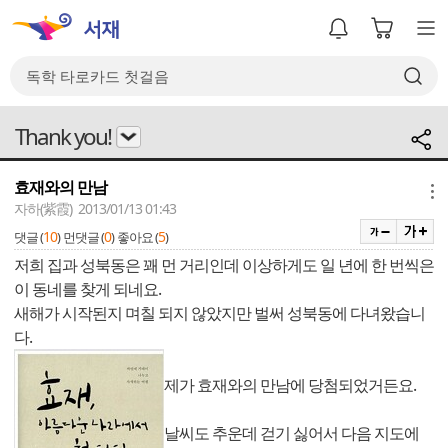
Thank you!
효재와의 만남
메뉴
자하(紫霞) 2013/01/13 01:43
10
0
5
댓글 (
)
먼댓글 (
)
좋아요 (
)
저희 집과 성북동은 꽤 먼 거리인데 이상하게도 일 년에 한 번씩은
이 동네를 찾게 되네요.
새해가 시작된지 며칠 되지 않았지만 벌써 성북동에 다녀왔습니
다.
제가 효재와의 만남에 당첨되었거든요.
날씨도 추운데 걷기 싫어서 다음 지도에