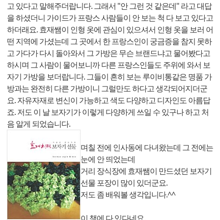
고 있다고 말해주더랍니다. 그래서 "안 그런 것 같은데" 라고 대답
을 하셨더니 가이드가 프랑스 사람들이 안 보는 척 다 보고 있다고
하더래요. 효재쌤이 인형 옷에 관심이 있으셔서 인형 옷을 보러 어
떤 지역에 가셨는데 그 곳에서 한 프랑스인이 궁금증을 참지 못하
고 가다가 다시 돌아와서 그 가방은 무슨 브랜드냐고 물어봤다고
하시며 그 사람이 물어보니까 다른 프랑스인들도 주위에 와서 보
자기 가방을 보더랍니다. 그들이 흔히 보는 루이비통같은 명품 가
방과는 완전히 다른 가방이니 그럴만도 하다고 생각되어지더군
요. 자유자재로 변신이 가능하고 색도 다양하고 디자인도 아름답
죠. 저도 이 날 보자기가 이렇게 다양하게 쓰일 수 있구나 하고 처
음 알게 되었습니다.
며칠 전에 인사동에 다녀왔는데 그 전에는
눈에 안 띄었는데
거리 장식장에 효재쌤이 만드셨던 보자기
선물 포장이 많이 있더군요.
저도 좀 배워볼 생각입니다.^^
이 책에 다 있다네요.