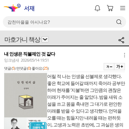
마호가니 책상
내 인생은 직불제인 것 같다
메뉴
잉크냄새 2026/05/14 19:51
5
0
25
댓글 (
)
먼댓글 (
)
좋아요 (
)
어릴 적 나는 인생을 선불제로 생각했다.
좋은 학교에 들어갈 때까지 죽어라 공부만
하며 현재를 ‘지불’하면 그만큼의 괜찮은
미래가 주어지는 줄 알았다. 밤을 새워 소
설을 쓰고 몸을 축내면 그 대가로 편안한
미래를 받을 수 있다고 생각했다. 언덕을
오를 때는 힘들지만 내려올 때는 편하듯
이, 고생과 노력은 초반에, 그 과실은 생의