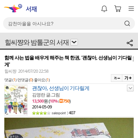
힐씨쨩와 밤톨군의 서재
함께 사는 법을 배우게 해주는 책 한권, '괜찮아, 선생님이 기다릴
메뉴
게'
힐씨쨩 2014/07/20 22:58
1
0
1
댓글 (
)
먼댓글 (
)
좋아요 (
)
괜찮아, 선생님이 기다릴게
김영란 글.그림
13,500
원 (
10%
↓
750
)
2014-05-09
: 407