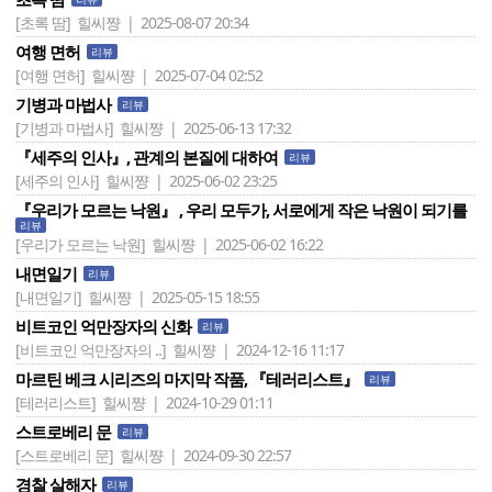
[초록 땀]
힐씨쨩 | 2025-08-07 20:34
여행 면허
리뷰
[여행 면허]
힐씨쨩 | 2025-07-04 02:52
기병과 마법사
리뷰
[기병과 마법사]
힐씨쨩 | 2025-06-13 17:32
『세주의 인사』, 관계의 본질에 대하여
리뷰
[세주의 인사]
힐씨쨩 | 2025-06-02 23:25
『우리가 모르는 낙원』 , 우리 모두가, 서로에게 작은 낙원이 되기를
리뷰
[우리가 모르는 낙원]
힐씨쨩 | 2025-06-02 16:22
내면일기
리뷰
[내면일기]
힐씨쨩 | 2025-05-15 18:55
비트코인 억만장자의 신화
리뷰
[비트코인 억만장자의 ..]
힐씨쨩 | 2024-12-16 11:17
마르틴 베크 시리즈의 마지막 작품, 『테러리스트』
리뷰
[테러리스트]
힐씨쨩 | 2024-10-29 01:11
스트로베리 문
리뷰
[스트로베리 문]
힐씨쨩 | 2024-09-30 22:57
경찰 살해자
리뷰