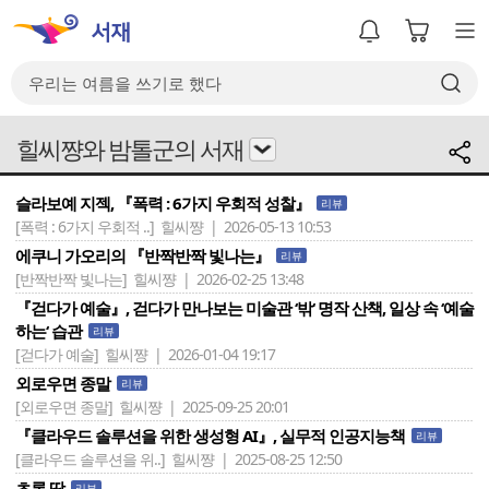
힐씨쨩와 밤톨군의 서재
슬라보예 지젝, 『폭력 : 6가지 우회적 성찰』
리뷰
[폭력 : 6가지 우회적 ..]
힐씨쨩 | 2026-05-13 10:53
에쿠니 가오리의 『반짝반짝 빛나는』
리뷰
[반짝반짝 빛나는]
힐씨쨩 | 2026-02-25 13:48
『걷다가 예술』, 걷다가 만나보는 미술관 ‘밖‘ 명작 산책, 일상 속 ‘예술
하는‘ 습관
리뷰
[걷다가 예술]
힐씨쨩 | 2026-01-04 19:17
외로우면 종말
리뷰
[외로우면 종말]
힐씨쨩 | 2025-09-25 20:01
『클라우드 솔루션을 위한 생성형 AI』, 실무적 인공지능책
리뷰
[클라우드 솔루션을 위..]
힐씨쨩 | 2025-08-25 12:50
초록 땀
리뷰