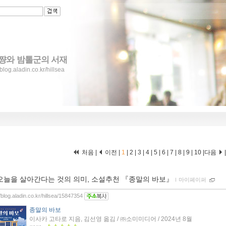
쨩와 밤톨군의 서재
/blog.aladin.co.kr/hillsea
처음 |
이전 |
1
|
2
|
3
|
4
|
5
|
6
|
7
|
8
|
9
|
10
|
다음
오늘을 살아간다는 것의 의미, 소설추천 『종말의 바보』
ｌ
마이페이퍼
//blog.aladin.co.kr/hillsea/15847354
종말의 바보
이사카 고타로 지음, 김선영 옮김 / ㈜소미미디어 / 2024년 8월