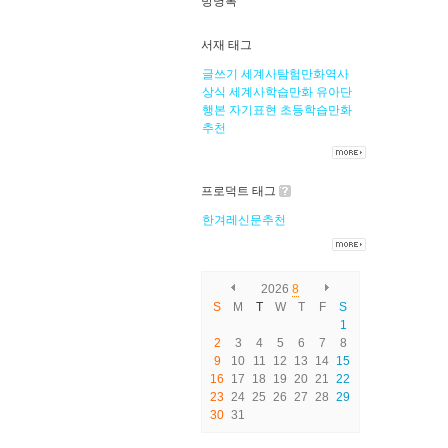
방명록
서재 태그
글쓰기
세계사탐험만화역사
상식
세계사학습만화
유아단
행본
자기표현
초등학습만화
추천
프로덕트 태그
한겨레신문추천
2026
8
S
M
T
W
T
F
S
1
2
3
4
5
6
7
8
9
10
11
12
13
14
15
16
17
18
19
20
21
22
23
24
25
26
27
28
29
30
31