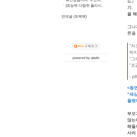
드』
[초능력 다람쥐 율리시..
기.
을 
먼댓글 (트랙백)
그나
론을
"저
딱지
powered by
aladin
"그
"조
- p
<동면
"세
들떴다
부모
않는다
해들
사러