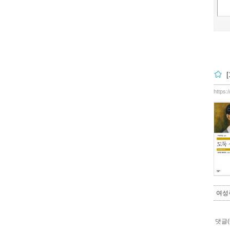
https:
여성
댓글(