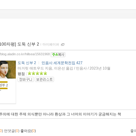
[100자평] 도둑 신부 2
ｌ
마이페이퍼
//blog.aladin.co.kr/hillsea/15631968
도둑 신부 2
ㅣ
민음사 세계문학전집 427
마거릿 애트우드 지음, 이은선 옮김 / 민음사 / 2023년 10월
평점 :
주의에 대한 주제 의식뿐만 아니라 환상과 그 너머의 이야기가 궁금해지는 책
0
)
먼댓글(
0
)
좋아요(
0
)
좋