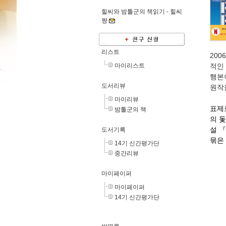
힐씨와 밤톨군의 책읽기 -
힐씨
쨩
리스트
20
마이리스트
적인
행본
도서리뷰
원작
마이리뷰
표제로
밤톨군의 책
의 돛
설
『
도서기록
묶은
14기 신간평가단
중간리뷰
마이페이퍼
마이페이퍼
14기 신간평가단