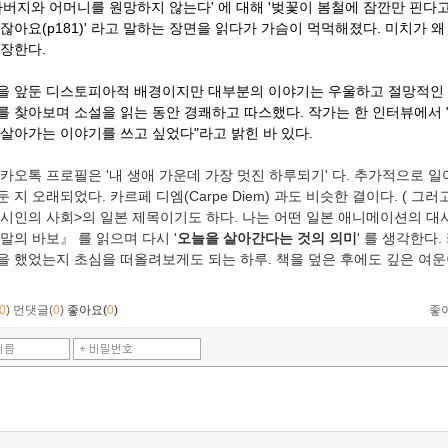
'아버지와 어머니를 원망하지 않는다' 에 대해 '벚꽃이 봄철에 잠깐만 핀다고
잖아요(p181)' 라고 말하는 장면을 읽다가 가슴이 먹먹해졌다. 미치가 왜
등장한다.
을 앞둔 디스토피아적 배경이지만 대부분의 이야기는 우울하고 절망적인 
를 찾아보며 소설을 읽는 동안 경쾌하고 따스했다. 작가는 한 인터뷰에서 
 살아가는 이야기를 쓰고 싶었다"라고 밝힌 바 있다.
카오톡 프로필은 '내 생애 가운데 가장 멋진 하루되기' 다. 추가적으로 일어로
 지 오래되었다. 카르페 디엠(Carpe Diem) 과도 비슷한 결이다. (
그러고
 시인의 사회>의 일본 제목이기도 하다. 나는 어떤 일본 애니메이션의 대
말의 바보』 를 읽으며 다시 '
오늘을 살아간다는 것의 의미
' 를 생각한다
을 했었는지 초심을 떠올려보게도 되는 하루. 책을 덮은 후에도 깊은 여운
0
)
먼댓글(
0
)
좋아요(
0
)
좋