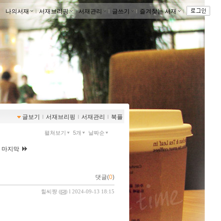
나의서재
ｌ
서재브리핑
ｌ
서재관리
ｌ
글쓰기
ｌ
즐겨찾는 서재
ｌ
글보기
ｌ
서재브리핑
ｌ
서재관리
ｌ
북플
펼쳐보기
5개
날짜순
|
마지막
댓글(
0
)
힐씨쨩
(
) l 2024-09-13 18:15