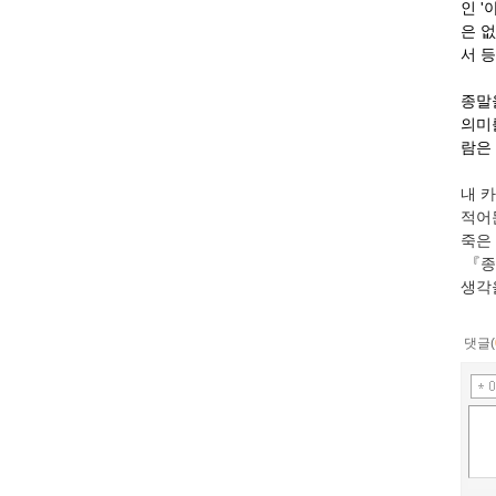
인 
은 없
서 
종말
의미
람은
내 카
적어둔
죽은
『종
생각
댓글(