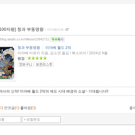
[100자평] 청과 부동명왕
ｌ
마이페이퍼
//blog.aladin.co.kr/hillsea/15842711
청과 부동명왕
ㅣ
미야베 월드 2막
미야베 미유키 지음, 김소연 옮김 / 북스피어 / 2024년 9월
평점 :
여사의 신작! 미야베 월드 2막의 에도 시대 배경의 소설~ 기대됩니다!!
0
)
먼댓글(
0
)
좋아요(
0
)
좋