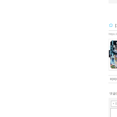
https:
미미
댓글(