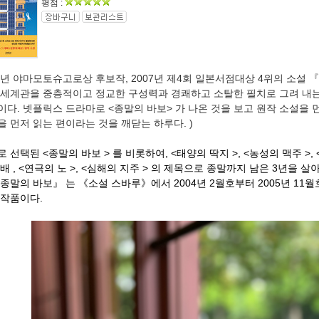
평점 :
06년 야마모토슈고로상 후보작, 2007년 제4회 일본서점대상 4위의 소설
 세계관을 중층적이고 정교한 구성력과 경쾌하고 소탈한 필치로 그려 내는
이다. 넷플릭스 드라마로 <종말의 바보> 가 나온 것을 보고 원작 소설을 먼
을 먼저 읽는 편이라는 것을 깨닫는 하루다. )
 선택된 <종말의 바보 > 를 비롯하여, <태양의 딱지 >, <농성의 맥주 >, <
배 , <연극의 노 >, <심해의 지주 > 의 제목으로 종말까지 남은 3년을
종말의 바보』 는
《소설 스바루》에서 2004년 2월호부터 2005년 1
 작품이다.