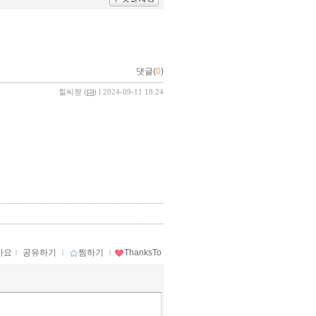
댓글(
0
)
힐씨쨩
(
) l 2024-09-11 18:24
아요
ｌ
공유하기
ｌ
찜하기
ｌ
ThanksTo