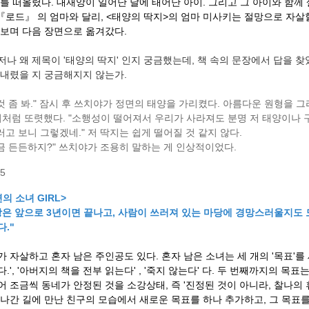
 를 떠올렸다. 대재앙이 일어난 날에 태어난 아이. 그리고 그 아이와 함께
 『로드』 의 엄마와 달리, <태양의 딱지>의 엄마 미사키는 절망으로 자살
해보며 다음 장면으로 옮겨갔다.
저나 왜 제목이 '태양의 딱지' 인지 궁금했는데, 책 속의 문장에서 답을 찾
 내렸을 지 궁금해지지 않는가.
것 좀 봐." 잠시 후 쓰치야가 정면의 태양을 가리켰다. 아름다운 원형을 
처럼 또렷했다. "소행성이 떨어져서 우리가 사라져도 분명 저 태양이나 구
러고 보니 그렇겠네." 저 딱지는 쉽게 떨어질 것 같지 않다.
금 든든하지?" 쓰치야가 조용히 말하는 게 인상적이었다.
85
의 소녀 GIRL>
상은 앞으로 3년이면 끝나고, 사람이 쓰러져 있는 마당에 경망스러울지도
."
가 자살하고 혼자 남은 주인공도 있다. 혼자 남은 소녀는 세 개의 '목표'를
.', '아버지의 책을 전부 읽는다' , '죽지 않는다' 다. 두 번째까지의 목
어 조금씩 동네가 안정된 것을 소강상태, 즉 '진정된 것이 아니라, 찰나의 
 나간 길에 만난 친구의 모습에서 새로운 목표를 하나 추가하고, 그 목표를