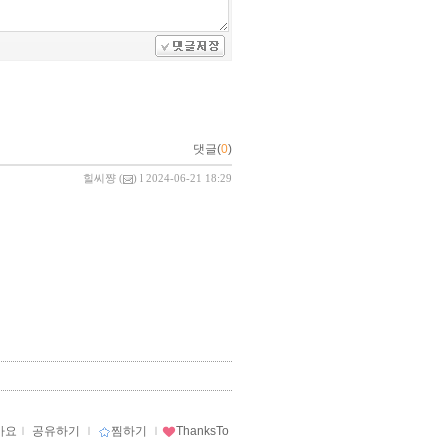
댓글(
0
)
힐씨쨩
(
) l 2024-06-21 18:29
아요
ｌ
공유하기
ｌ
찜하기
ｌ
ThanksTo