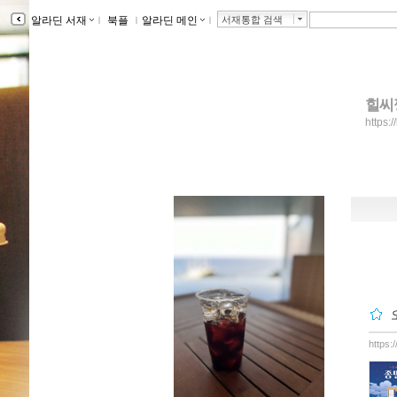
알라딘 서재
ｌ
북플
ｌ
알라딘 메인
ｌ
서재통합 검색
힐씨
https:/
https: