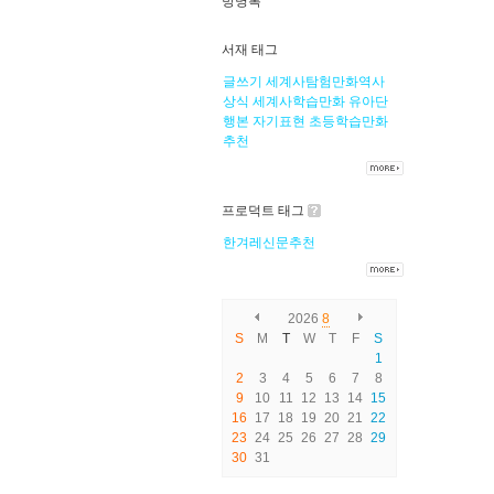
방명록
서재 태그
글쓰기
세계사탐험만화역사
상식
세계사학습만화
유아단
행본
자기표현
초등학습만화
추천
프로덕트 태그
한겨레신문추천
2026
8
S
M
T
W
T
F
S
1
2
3
4
5
6
7
8
9
10
11
12
13
14
15
16
17
18
19
20
21
22
23
24
25
26
27
28
29
30
31