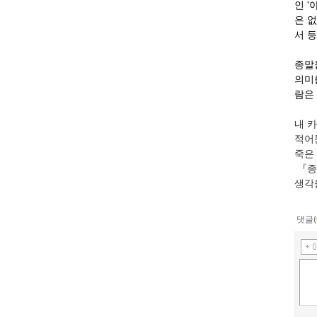
인 
은 없
서 
종말
의미
람은
내 카
적어둔
죽은
『종
생각
댓글(