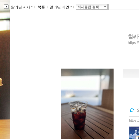
알라딘 서재
ｌ
북플
ｌ
알라딘 메인
ｌ
서재통합 검색
힐씨
https:/
https: