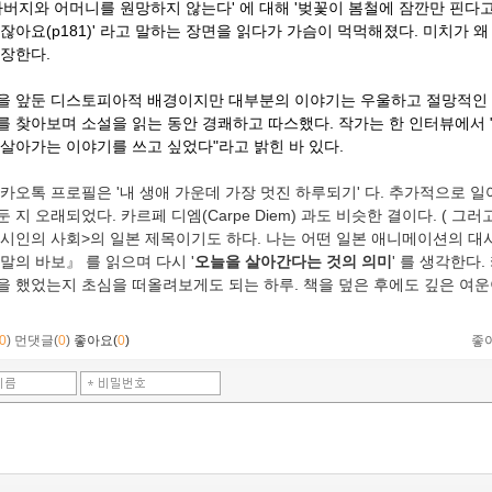
'아버지와 어머니를 원망하지 않는다' 에 대해 '벚꽃이 봄철에 잠깐만 핀다고
잖아요(p181)' 라고 말하는 장면을 읽다가 가슴이 먹먹해졌다. 미치가 왜
등장한다.
을 앞둔 디스토피아적 배경이지만 대부분의 이야기는 우울하고 절망적인 
를 찾아보며 소설을 읽는 동안 경쾌하고 따스했다. 작가는 한 인터뷰에서 
 살아가는 이야기를 쓰고 싶었다"라고 밝힌 바 있다.
카오톡 프로필은 '내 생애 가운데 가장 멋진 하루되기' 다. 추가적으로 일어로
 지 오래되었다. 카르페 디엠(Carpe Diem) 과도 비슷한 결이다. (
그러고
 시인의 사회>의 일본 제목이기도 하다. 나는 어떤 일본 애니메이션의 대
말의 바보』 를 읽으며 다시 '
오늘을 살아간다는 것의 의미
' 를 생각한다
을 했었는지 초심을 떠올려보게도 되는 하루. 책을 덮은 후에도 깊은 여운
0
)
먼댓글(
0
)
좋아요(
0
)
좋