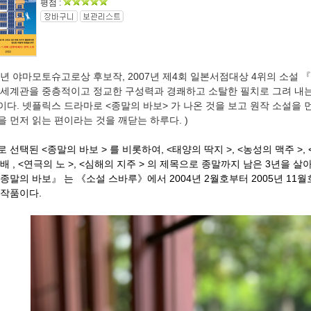
평점 :
06년 야마모토슈고로상 후보작, 2007년 제4회 일본서점대상 4위의 소설
 세계관을 중층적이고 정교한 구성력과 경쾌하고 소탈한 필치로 그려 내는
이다. 넷플릭스 드라마로 <종말의 바보> 가 나온 것을 보고 원작 소설을 먼
을 먼저 읽는 편이라는 것을 깨닫는 하루다. )
 선택된 <종말의 바보 > 를 비롯하여, <태양의 딱지 >, <농성의 맥주 >, <
배 , <연극의 노 >, <심해의 지주 > 의 제목으로 종말까지 남은 3년을
종말의 바보』 는
《소설 스바루》에서 2004년 2월호부터 2005년 1
 작품이다.