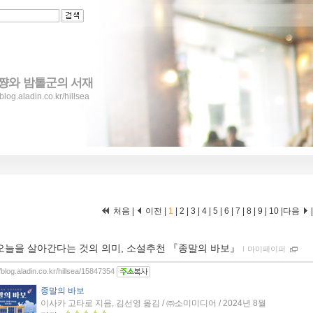
쨩와 밤톨군의 서재
/blog.aladin.co.kr/hillsea
처음 |
이전 |
1
|
2
|
3
|
4
|
5
|
6
|
7
|
8
|
9
|
10
|
다음
오늘을 살아간다는 것의 의미, 소설추천 『종말의 바보』
ｌ
마이페이퍼
//blog.aladin.co.kr/hillsea/15847354
종말의 바보
이사카 고타로 지음, 김선영 옮김 / ㈜소미미디어 / 2024년 8월