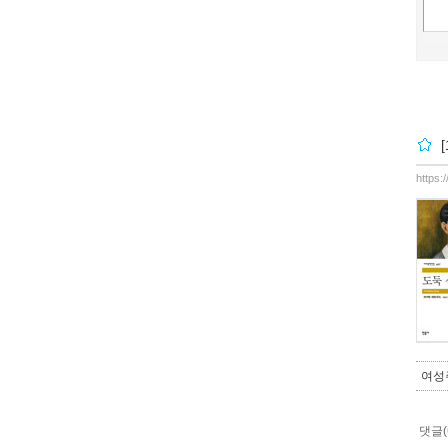
https:
여성
댓글(