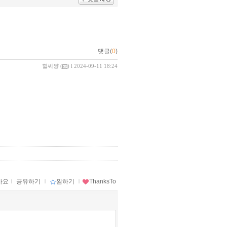
댓글(
0
)
힐씨쨩
(
) l 2024-09-11 18:24
아요
ｌ
공유하기
ｌ
찜하기
ｌ
ThanksTo