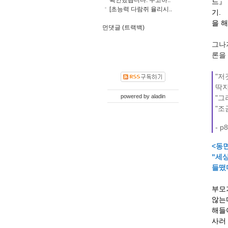
드』
[초능력 다람쥐 율리시..
기.
을 
먼댓글 (트랙백)
그나
론을
"저
딱지
powered by
aladin
"그
"조
- p
<동면
"세
들떴다
부모
않는다
해들
사러