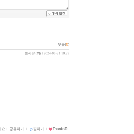
댓글(
0
)
힐씨쨩
(
) l 2024-06-21 18:29
아요
ｌ
공유하기
ｌ
찜하기
ｌ
ThanksTo