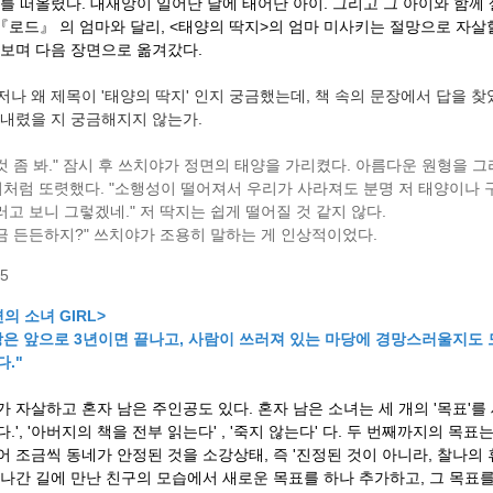
 를 떠올렸다. 대재앙이 일어난 날에 태어난 아이. 그리고 그 아이와 함께
 『로드』 의 엄마와 달리, <태양의 딱지>의 엄마 미사키는 절망으로 자살
해보며 다음 장면으로 옮겨갔다.
저나 왜 제목이 '태양의 딱지' 인지 궁금했는데, 책 속의 문장에서 답을 찾
 내렸을 지 궁금해지지 않는가.
것 좀 봐." 잠시 후 쓰치야가 정면의 태양을 가리켰다. 아름다운 원형을 
처럼 또렷했다. "소행성이 떨어져서 우리가 사라져도 분명 저 태양이나 구
러고 보니 그렇겠네." 저 딱지는 쉽게 떨어질 것 같지 않다.
금 든든하지?" 쓰치야가 조용히 말하는 게 인상적이었다.
85
의 소녀 GIRL>
상은 앞으로 3년이면 끝나고, 사람이 쓰러져 있는 마당에 경망스러울지도
."
가 자살하고 혼자 남은 주인공도 있다. 혼자 남은 소녀는 세 개의 '목표'를
.', '아버지의 책을 전부 읽는다' , '죽지 않는다' 다. 두 번째까지의 목
어 조금씩 동네가 안정된 것을 소강상태, 즉 '진정된 것이 아니라, 찰나의 
 나간 길에 만난 친구의 모습에서 새로운 목표를 하나 추가하고, 그 목표를