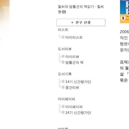
힐씨와 밤톨군의 책읽기 -
힐씨
쨩
리스트
20
마이리스트
적인
행본
도서리뷰
원작
마이리뷰
표제로
밤톨군의 책
의 돛
설
『
도서기록
묶은
14기 신간평가단
중간리뷰
마이페이퍼
마이페이퍼
14기 신간평가단