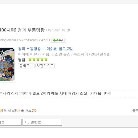
[100자평] 청과 부동명왕
ｌ
마이페이퍼
//blog.aladin.co.kr/hillsea/15842711
청과 부동명왕
ㅣ
미야베 월드 2막
미야베 미유키 지음, 김소연 옮김 / 북스피어 / 2024년 9월
평점 :
여사의 신작! 미야베 월드 2막의 에도 시대 배경의 소설~ 기대됩니다!!
0
)
먼댓글(
0
)
좋아요(
0
)
좋