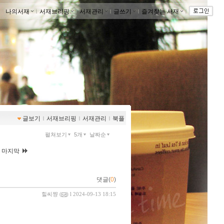
나의서재
ｌ
서재브리핑
ｌ
서재관리
ｌ
글쓰기
ｌ
즐겨찾는 서재
ｌ
글보기
ｌ
서재브리핑
ｌ
서재관리
ｌ
북플
펼쳐보기
5개
날짜순
|
마지막
댓글(
0
)
힐씨쨩
(
) l 2024-09-13 18:15