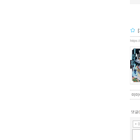
https:
미미
댓글(