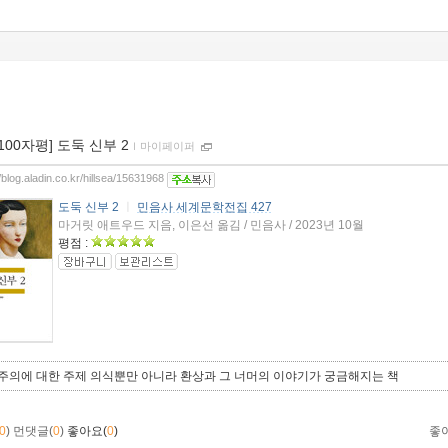
[100자평] 도둑 신부 2
ｌ
마이페이퍼
//blog.aladin.co.kr/hillsea/15631968
도둑 신부 2
ㅣ
민음사 세계문학전집 427
마거릿 애트우드 지음, 이은선 옮김 / 민음사 / 2023년 10월
평점 :
주의에 대한 주제 의식뿐만 아니라 환상과 그 너머의 이야기가 궁금해지는 책
0
)
먼댓글(
0
)
좋아요(
0
)
좋