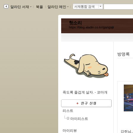
알라딘 서재
ｌ
북플
ｌ
알라딘 메인
ｌ
서재통합 검색
헛소리
https://blog.aladin.co.kr/gangajii
방명록
죽도록 즐겁게 살자. -
코마개
리스트
마이리스트
마이리뷰
강쥐님.