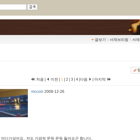
글보기
ｌ
서재브리핑
ｌ
서재
처음 |
이전 |
1
|
2
|
3
|
4
|
다음
|
마지막
mccoin
2008-12-26
. 어디가셨어요.. 저도 가끔씩 문득 문득 들어오곤 합니다..