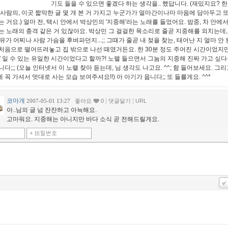
기도 들을 수 있으면 좋겠다 하는 생각을.. 했답니다. (재밌지요? 한
 사람의, 이곳 짧막한 글 몇 개 본 거 가지고 누군가가 얼마간이나마 마음에 담아두고 
는 거요.) 얼마 전, 택시 안에서 박상민의 '지중해'라는 노래를 들었어요. 밤중, 차 안에서
는 노래의 충격 같은 거 있잖아요. 박상민 그 걸걸한 목소리로 줄곧 지중해를 외치는데,
은유가 어찌나 사람 가슴을 후벼파던지...;; 그때가 줄곧 내 젖을 찾는, 태어난 지 얼마 안 
처음으로 떨어뜨려놓고 집 밖으로 나선 때였거든요. 한 30분 정도 주어진 시간이었지만
자' 일 수 있는 유일한 시간이었다고 할까?! 노랠 들으면서 그눔의 지중해 진짜 가고 싶
니다;;; (오늘 인터넷서 이 노랠 찾아 듣는데, 님 생각도 나고요. ^^; 함 들어보세요. 그
 꼭 가셔서 멋대로 사는 모습 보여주셔요!!) 아 아기가 웁니다;; 또 들를게요. ^^*
코마개
|
|
2007-05-01 13:27
좋아요
0
댓글달기
URL
아..님의 글 넘 잔잔하고 아늑해요.
고마워요. 지중해는 아니지만 바다 소식 곧 전해드릴게요.