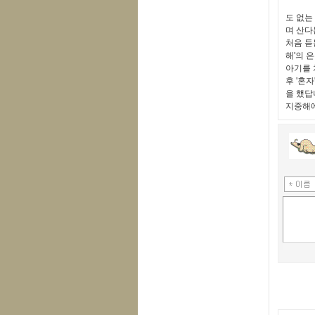
도 없는
며 산다
처음 듣
해'의 
아기를 
후 '혼
을 했답
지중해에