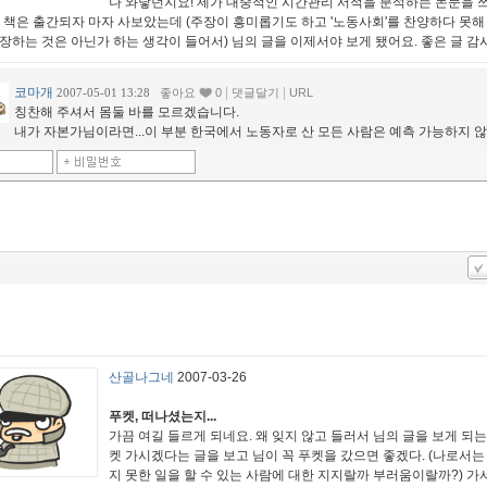
나 와닿던지요! 제가 대중적인 시간관리 서적을 분석하는 논문을 
이 책은 출간되자 마자 사보았는데 (주장이 흥미롭기도 하고 '노동사회'를 찬양하다 못해
주장하는 것은 아닌가 하는 생각이 들어서) 님의 글을 이제서야 보게 됐어요. 좋은 글 감
코마개
|
|
2007-05-01 13:28
좋아요
0
댓글달기
URL
칭찬해 주셔서 몸둘 바를 모르겠습니다.
내가 자본가님이라면...이 부분 한국에서 노동자로 산 모든 사람은 예측 가능하지 
산골나그네
2007-03-26
푸켓, 떠나셨는지...
가끔 여길 들르게 되네요. 왜 잊지 않고 들러서 님의 글을 보게 되는지
켓 가시겠다는 글을 보고 님이 꼭 푸켓을 갔으면 좋겠다. (나로서는
지 못한 일을 할 수 있는 사람에 대한 지지랄까 부러움이랄까?) 가