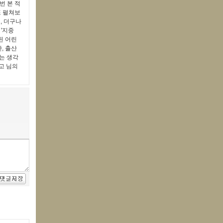
번 본 적
또 펼쳐보
, 더구나
 '지중
된 어린
, 출산
다는 생각
리고 님의