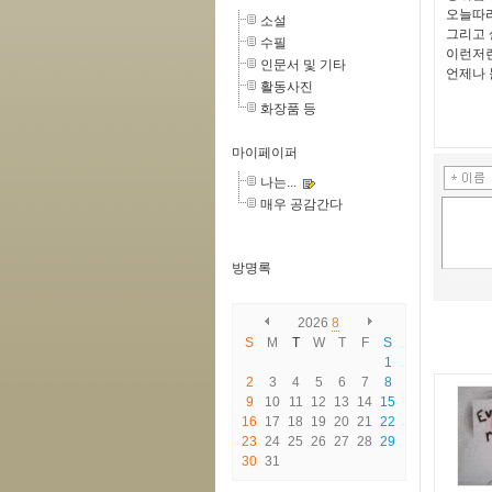
오늘따라
소설
그리고 
수필
이런저런
인문서 및 기타
언제나 
활동사진
화장품 등
마이페이퍼
나는...
매우 공감간다
방명록
2026
8
S
M
T
W
T
F
S
1
2
3
4
5
6
7
8
9
10
11
12
13
14
15
16
17
18
19
20
21
22
23
24
25
26
27
28
29
30
31