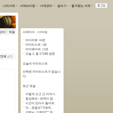
나의서재
ｌ
서재브리핑
ｌ
서재관리
ｌ
글쓰기
ｌ
즐겨찾는 서재
ｌ
관리
ｌ
북플
서재지수
: 11836점
마이리뷰:
편
46
마이리스트:
편
2
마이페이퍼:
편
22
오늘 1, 총 17186 방문
오늘의 마이리스트
선택된 마이리스트가 없습니
다.
최근 댓글
이렇게 오고 간 이야기..
동감해요~ 번역이 참 ..
시간이 있어서 들어와 ..
아....정말요? 5권씩 ..
강쥐님, 오랜만!^^ 잘 ..