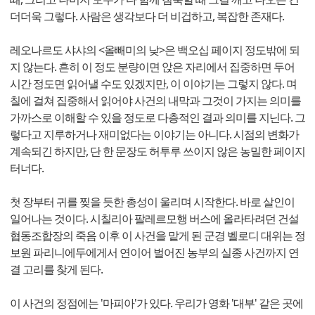
더더욱 그렇다. 사람은 생각보다 더 비겁하고, 복잡한 존재다.
레오나르도 샤샤의 <올빼미의 낮>은 백오십 페이지 정도밖에 되
지 않는다. 흔히 이 정도 분량이면 앉은 자리에서 집중하면 두어
시간 정도면 읽어낼 수도 있겠지만, 이 이야기는 그렇지 않다. 며
칠에 걸쳐 집중해서 읽어야 사건의 내막과 그것이 가지는 의미를
가까스로 이해할 수 있을 정도로 다층적인 결과 의미를 지닌다. 그
렇다고 지루하거나 재미없다는 이야기는 아니다. 시점의 변화가
계속되긴 하지만, 단 한 문장도 허투루 쓰이지 않은 농밀한 페이지
터너다.
첫 장부터 귀를 찢을 듯한 총성이 울리며 시작한다. 바로 살인이
일어나는 것이다. 시칠리아 팔레르모행 버스에 올라타려던 건설
협동조합장의 죽음 이후 이 사건을 맡게 된 군경 벨로디 대위는 정
보원 파리니에두에게서 연이어 벌어진 농부의 실종 사건까지 연
결 고리를 찾게 된다.
이 사건의 정점에는 '마피아'가 있다. 우리가 영화 '대부' 같은 곳에