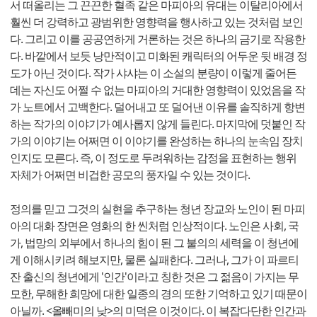
서 떠올리는 그 끈끈한 혈족 같은 마피아의 유대는 이탈리아에서
훨씬 더 강력하고 광범위한 영향력을 행사하고 있는 것처럼 보인
다. 그리고 이를 공공연하게 거론하는 것은 하나의 금기로 작용한
다. 바깥에서 보듯 낭만적이고 미화된 캐릭터의 어두운 뒷 배경 정
도가 아닌 것이다. 작가 샤샤는 이 소설의 분량이 이렇게 줄어든
데는 자신도 어쩔 수 없는 마피아의 거대한 영향력이 있었음을 작
가 노트에서 고백한다. 덜어내고 또 덜어낸 이유를 솔직하게 항변
하는 작가의 이야기가 예사롭지 않게 들린다. 마지막에 덧붙인 작
가의 이야기는 어쩌면 이 이야기를 완성하는 하나의 눈속임 장치
인지도 모른다. 즉, 이 정도로 두려워하는 감정을 표현하는 행위
자체가 어쩌면 비겁한 공모의 풍자일 수 있는 것이다.
정의를 믿고 그것의 실현을 추구하는 청년 장교와 노인이 된 마피
아의 대화 장면은 영화의 한 씬처럼 인상적이다. 노인은 사회, 국
가, 법망의 외부에서 하나의 힘이 된 그 불의의 세력을 이 청년에
게 이해시키려 해보지만, 물론 실패한다. 그러나, 그가 이 파르티
잔 출신의 청년에게 '인간'이라고 칭한 것은 그 젊음이 가지는 무
모한, 무해한 희망에 대한 일종의 경의 또한 기억하고 있기 때문이
아닐까. <올빼미의 낮>의 미덕은 이것이다. 이 복잡다단한 인간과