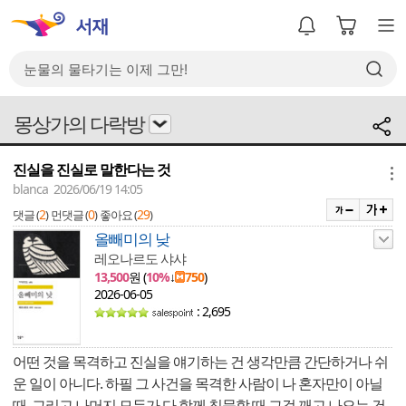
몽상가의 다락방
진실을 진실로 말한다는 것
메뉴
blanca 2026/06/19 14:05
2
0
29
댓글 (
)
먼댓글 (
)
좋아요 (
)
올빼미의 낮
레오나르도 샤샤
13,500
원 (
10%
↓
750
)
2026-06-05
: 2,695
어떤 것을 목격하고 진실을 얘기하는 건 생각만큼 간단하거나 쉬
운 일이 아니다. 하필 그 사건을 목격한 사람이 나 혼자만이 아닐
때, 그리고 나머지 모두가 다 함께 침묵할 때 그걸 깨고 나오는 건