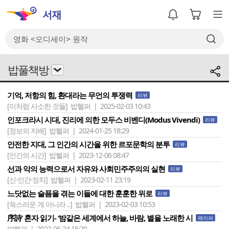
밥풀책방
기억, 저항의 힘, 환대라는 무언의 투쟁력
리뷰
[이처럼 사소한 것들]
밥헬퍼 | 2025-02-03 10:43
인포크라시 시대, 진리에 의한 모두스 비벤디(Modus Vivendi)
리뷰
[정보의 지배]
밥헬퍼 | 2024-01-25 18:29
안전한 지대, 그 인간의 시간을 위한 르포문학의 분투
리뷰
[인간의 시간]
밥헬퍼 | 2023-12-06 08:47
선과 악의 능력으로서 자유와 사회민주주의의 실현
리뷰
[신·인간·정치]
밥헬퍼 | 2023-02-11 23:19
느닷없는 슬픔을 겪는 이들에 대한 훈훈한 위로
리뷰
[쑥스러운 게 아니라 ..]
밥헬퍼 | 2023-02-03 10:53
序詩’ 혼자 읽기- ‘밤같은 세계에서 하늘, 바람, 별을 노래한 시
페이퍼
밥헬퍼 | 2022-06-24 15:29