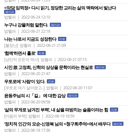
<악당 임꺽정> 다시 읽기, 정당한 교리는 삶의 맥락에서 빛난다
페이퍼
밥헬퍼 | 2022-06-24 12:10
누구나 강물처럼 말한다.
페이퍼
밥헬퍼 | 2022-06-21 22:18
나는 나로서 지금도 성장한다
리뷰
[불장난]
밥헬퍼 | 2022-06-21 21:09
‘함께‘하면서 홀로‘
리뷰
[낭만적 은둔의 역사]
밥헬퍼 | 2022-06-21 07:15
시인 故 고정희, 신학의 상상을 문학이라는 현실로
페이퍼
밥헬퍼 | 2022-06-20 21:47
우토로에 ‘사람‘이 있다.
리뷰
[우토로 여기 살아왔고..]
밥헬퍼 | 2022-06-20 11:07
윤동주님의 시「길」 에 대한 감상
페이퍼
밥헬퍼 | 2022-06-20 09:58
‘삶의 무게로 남겨진 부력’, 내 삶을 떠받치는 슬픔이라는 힘
리뷰
[마음의 부력]
밥헬퍼 | 2022-06-19 16:59
‘정치적 인간‘의 모순-신영복 님의 <청구회추억>에서 배우다
페이퍼
밥헬퍼 | 2022-06-18 17:36