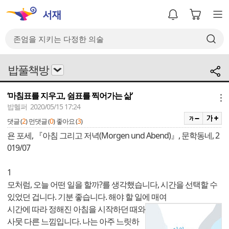
밥풀책방
‘마침표를 지우고, 쉼표를 찍어가는 삶’
메뉴
밥헬퍼 2020/05/15 17:24
2
0
3
댓글 (
)
먼댓글 (
)
좋아요 (
)
욘 포세, 『아침 그리고 저녁(Morgen und Abend)』, 문학동네, 2
019/07
1
모처럼, 오늘 어떤 일을 할까?를 생각했습니다, 시간을 선택할 수
있었던 겁니다. 기분 좋습니다. 해야 할 일에 매여
시간에 따라 정해진 아침을 시작하던 때와
사뭇 다른 느낌입니다. 나는 아주 느릿하