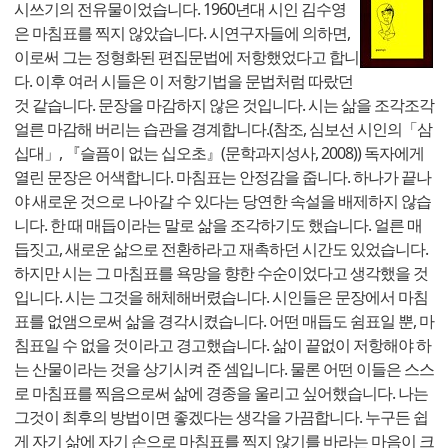
시쓰기의 전유물이었습니다. 1960년대 시인 김수영
은 마침표를 찍지 않았습니다. 시연구자들에 의하면,
이로써 그는 정형화된 편집문법에 저항했었다고 합니
다. 이후 여러 시들은 이 저항기법을 문법처럼 따랐던
것 같습니다. 문장을 마감하지 않은 것입니다. 시는 삶을 조각조각
얼른 마감해 버리는 습관을 경계합니다.(참조, 심보선 시인의「삼
십대」, 『슬픔이 없는 십오초』(문학과지성사, 2008)) 독자에게
열린 문장은 어색합니다. 마침표는 안정감을 줍니다. 하나가 끝나
야 새로운 것으로 나아갈 수 있다는 당연한 속설을 배제하지 않습
니다. 한 때 매듭이라는 말로 삶을 조각하기도 했습니다. 얼른 매
듭짓고, 새로운 삶으로 전환하라고 재촉하던 시간도 있었습니다.
하지만 시는 그 마침표를 욕망을 향한 수순이었다고 생각했을 것
입니다. 시는 그것을 해체해버렸습니다. 시인들은 문장에서 마침
표를 없앰으로써 삶을 경각시켰습니다. 어떤 매듭도 쉼표일 뿐, 마
침표일 수 없을 것이라고 경고했습니다. 삶이 끝없이 저항해야 하
는 산물이라는 것을 상기시켜 준 셈입니다. 물론 어떤 이들은 스스
로 마침표를 찍음으로써 삶에 경종을 울리고 싶어했습니다. 나는
그것이 최후의 방법이면 좋겠다는 생각을 가끔합니다. 누구든 쉽
게 자기 삶에 자기 손으로 마침표를 찍지 않기를 바라는 마음이 크