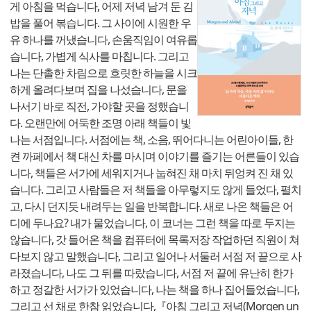
게 아침을 먹습니다, 어제 저녁 남겨 둔 김
밥을 풀어 볶습니다. 그 사이에 시원한 우
유 하나를 꺼냈습니다, 손움직임이 여유롭
습니다, 가볍게 식사를 마칩니다. 그리고
나는 단촐한 차림으로 흐릿한 하늘을 시크
하게 올려다보며 집을 나섰습니다, 문을
나서기 바로 직전, 가야할 곳을 정했습니
다. 오랜만에 어둑한 조명 아래 책들이 빛
나는 서점입니다. 서점에는 책, 소음, 뛰어다니는 어린아이들, 한
켠 까페에서 책 대신 차를 마시며 이야기를 즐기는 어른들이 있습
니다, 책들은 서가에 세워지거나 눕혀진 채 마치 뒤엉켜 진 채 있
습니다. 그리고 사람들은 저 책들을 아무렇지도 않게 들었다, 펼치
고, 다시 던지듯 내려두는 일을 반복합니다. 새로 나온 책들은 어
디에 두나요? 내가 물었습니다, 이 코너는 그런 책을 따로 두지는
않습니다, 갓 들어온 책을 컴퓨터에 목록저장 작업하던 직원이 쳐
다보지 않고 말했습니다, 그리고 일어나 서둘러 서점 저 끝으로 사
라졌습니다, 나도 그 뒤를 따랐습니다, 서점 저 끝에 유난히 한가
하고 정갈한 서가가 있었습니다, 나는 책을 하나 집어들었습니다,
그리고 선 채로 한참 읽었습니다,『아침 그리고 저녁(Morgen un