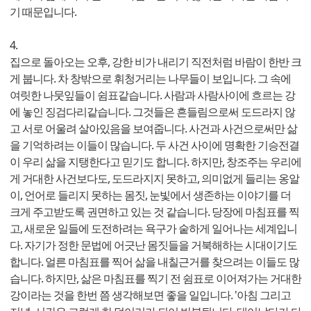
기 때문입니다.
4.
집으로 돌아오는 오후, 강한 비가 내리기 직전처럼 바람이 한반 크
게 붑니다. 차 창밖으로 휘청거리는 나무들이 보입니다. 그 속에
여릿한 나뭇잎들이 쉼표같습니다. 사람과 사람사이에 흐르는 강
에 놓인 징검다리같습니다. 그것들은 흔들림으로써 도드라지 않
고 서로 어울려 살아있음을 보여줍니다. 사건과 사건으로써만 삶
을 기억하려는 이들이 많습니다. 두 사건 사이에 명확한 기승전결
이 우리 삶을 지탱한다고 믿기도 합니다. 하지만, 창조주는 우리에
게 거대한 사건보다도, 도드라지지 못하고, 의미없게 들리는 옹알
이, 언어로 들리지 못하는 몸짓, 눈빛에서 생존하는 이야기를 더
크게 주고받도록 권면하고 있는 것 같습니다. 당장에 마침표를 찍
고, 새로운 일들에 도전하려는 욕구가 숱하게 일어나는 세계입니
다. 자기가 정한 문법에 어긋난 몸짓들을 거북해하는 시대이기도
합니다. 얼른 마침표를 찍어 삶을 내칠근거를 찾으려는 이들도 많
습니다. 하지만, 삶은 마침표를 찍기 전 쉼표로 이어져가는 거대한
강이라는 것을 한번 쯤 생각해보면 좋을 일입니다. '아침 그리고