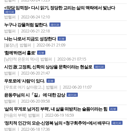
<악당 임꺽정> 다시 읽기, 정당한 교리는 삶의 맥락에서 빛난다
페이퍼
밥헬퍼 | 2022-06-24 12:10
누구나 강물처럼 말한다.
페이퍼
밥헬퍼 | 2022-06-21 22:18
나는 나로서 지금도 성장한다
리뷰
[불장난]
밥헬퍼 | 2022-06-21 21:09
‘함께‘하면서 홀로‘
리뷰
[낭만적 은둔의 역사]
밥헬퍼 | 2022-06-21 07:15
시인 故 고정희, 신학의 상상을 문학이라는 현실로
페이퍼
밥헬퍼 | 2022-06-20 21:47
우토로에 ‘사람‘이 있다.
리뷰
[우토로 여기 살아왔고..]
밥헬퍼 | 2022-06-20 11:07
윤동주님의 시「길」 에 대한 감상
페이퍼
밥헬퍼 | 2022-06-20 09:58
‘삶의 무게로 남겨진 부력’, 내 삶을 떠받치는 슬픔이라는 힘
리뷰
[마음의 부력]
밥헬퍼 | 2022-06-19 16:59
‘정치적 인간‘의 모순-신영복 님의 <청구회추억>에서 배우다
페이퍼
밥헬퍼 | 2022-06-18 17:36