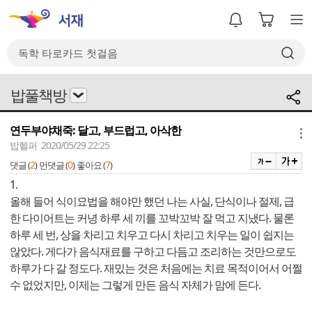
밥풀책방
연두부야채죽: 달고, 부드럽고, 아삭한
메뉴
밥헬퍼 2020/05/29 22:25
2
0
7
댓글 (
)
먼댓글 (
)
좋아요 (
)
1.
올해 들어 식이요법을 해야만 했던 나는 사실, 단식이나 절제, 급
한 다이어트는 커녕 하루 세 끼를 꼬박꼬박 잘 먹고 지냈다. 물론
하루 세 번, 상을 차리고 치우고 다시 차리고 치우는 일이 쉽지는
않았다. 게다가 음식재료를 구하고 다듬고 조리하는 것만으로도
하루가 다 갈 정도다. 재밌는 것은 처음에는 치료 목적이어서 어쩔
수 없었지만, 이제는 그렇게 만든 음식 자체가 맘에 든다.