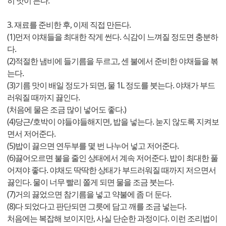
히 맛이 든다.
3. 재료를 준비한 후, 이제 직접 만든다.
(1)먼저 야채들을 최대한 작게 썬다. 식감이 느껴질 정도면 충분하
다.
(2)적절한 냄비에 들기름을 두르고, 센 불에서 준비한 야채들을 볶
는다.
(3)기름 맛이 배일 정도가 되면, 물 1L 정도를 붓는다. 야채가 부드
러워질 때까지 끓인다.
(처음에 물은 조금 많이 넣어도 좋다.)
(4)당근/호박이 야들야들해지면, 밥을 넣는다. 눋지 않도록 지켜보
면서 저어준다.
(5)밥이 끓으면 연두부를 몇 번 나누어 넣고 저어준다.
(6)끓어오르면 불을 줄인 상태에서 계속 저어준다. 밥이 최대한 풀
어져야 좋다. 야채도 딱딱한 상태가 부드러워질 때까지 저으면서
끓인다. 물이 너무 빨리 쫄게 되면 물을 조금 붓는다.
(7)거의 끓었으면 참기름을 넣고 약불에 좀 더 둔다.
(8)다 되었다고 판단되면 그릇에 담고 깨를 조금 넣는다.
처음에는 복잡해 보이지만, 사실 단순한 과정이다. 이런 조리법이