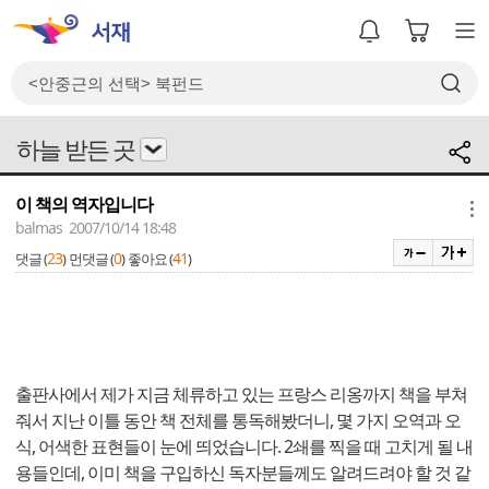
하늘 받든 곳
이 책의 역자입니다
메뉴
balmas 2007/10/14 18:48
23
0
41
댓글 (
)
먼댓글 (
)
좋아요 (
)
출판사에서 제가 지금 체류하고 있는 프랑스 리옹까지 책을 부쳐
줘서 지난 이틀 동안 책 전체를 통독해봤더니, 몇 가지 오역과 오
식, 어색한 표현들이 눈에 띄었습니다. 2쇄를 찍을 때 고치게 될 내
용들인데, 이미 책을 구입하신 독자분들께도 알려드려야 할 것 같